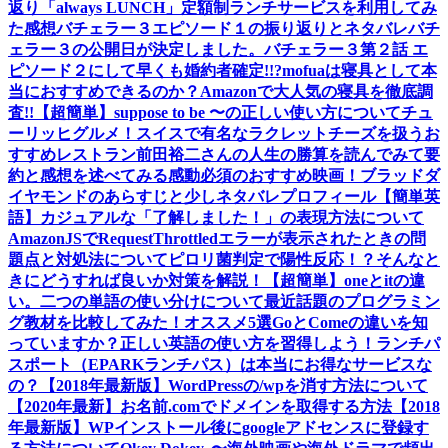
返り
「always LUNCH」定額制ランチサービスを利用してみ
た感想
バチェラー３エピソード１の振り返りとネタバレ
バチ
ェラー３の公開日が決定しました。
バチェラー３第２話 エ
ピソード２にして早くも婚約者確定!!?
mofuaは寝具として本
当におすすめできるのか？Amazonで大人気の寝具を徹底調
査!!
【超簡単】suppose to be 〜の正しい使い方について
チュ
ーリッヒグルメ！スイスで有名なラクレットチーズを扱うお
すすめレストラン
前田裕二さんの人生の勝算を読んでみて要
約と感想を述べてみる
感動必須のおすすめ映画！ブラッドダ
イヤモンドのあらすじと少しネタバレ
プロフィール
【簡単英
語】カジュアルな「了解しました！」の表現方法について
AmazonJSでRequestThrottledエラーが表示されたときの問
題点と対処法について
ピロリ菌判定で陽性反応！？そんなと
きにどうすれば良いか対策を解説！
【超簡単】oneとitの違
い。二つの単語の使い分けについて
最近話題のプログラミン
グ教材を比較してみた！オススメ5選
GoとComeの違いを知
っていますか？正しい英語の使い方を習得しよう！
ランチパ
スポート（EPARKランチパス）は本当にお得なサービスな
の？
【2018年最新版】WordPressの/wpを消す方法について
【2020年最新】お名前.comでドメインを取得する方法
【2018
年最新版】WPインストール後にgoogleアドセンスに登録す