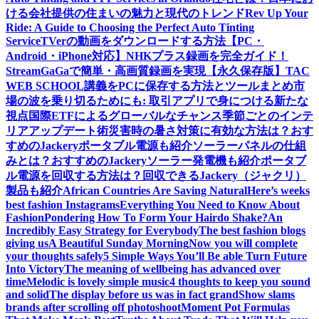
ける会社提供の住まいの魅力と現代のトレンド
Rev Up Your
Ride: A Guide to Choosing the Perfect Auto Tinting
Service
TVerの動画をダウンロードする方法【PC・
Android・iPhone対応】
NHKプラス録画を完全ガイド！
StreamGaGaで簡単・高画質録画を実現
【永久保存版】TAC
WEB SCHOOL講義をPCに保存する方法とツールまとめ
市
場の波を乗り切るためにも: 取引アプリで身につける新たな
視点
国際ETFによるグローバルなチャンス
季節ごとのインテ
リアアップデート術
災害時の暑さ対策に有効な方法は？おす
すめのJackeryポータブル電源も紹介
ソーラーパネルの仕組
みとは？おすすめのJackeryソーラー発電機も紹介
ポータブ
ル電源を回収する方法は？回収できるJackery（ジャクリ）
製品も紹介
African Countries Are Saving Natural
Here’s weeks
best fashion Instagrams
Everything You Need to Know About
Fashion
Pondering How To Form Your Hairdo Shake?
An
Incredibly Easy Strategy for Everybody
The best fashion blogs
giving us
A Beautiful Sunday Morning
Now you will complete
your thoughts safely
5 Simple Ways You’ll Be able Turn Future
Into Victory
The meaning of wellbeing has advanced over
time
Melodic is lovely simple music
4 thoughts to keep you sound
and solid
The display before us was in fact grand
Show slams
brands after scrolling off photoshoot
Moment Pot Formulas