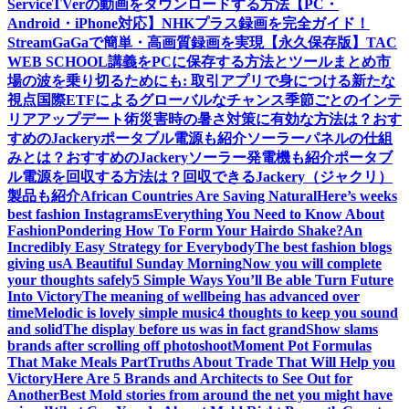
Service
TVerの動画をダウンロードする方法【PC・
Android・iPhone対応】
NHKプラス録画を完全ガイド！
StreamGaGaで簡単・高画質録画を実現
【永久保存版】TAC
WEB SCHOOL講義をPCに保存する方法とツールまとめ
市
場の波を乗り切るためにも: 取引アプリで身につける新たな
視点
国際ETFによるグローバルなチャンス
季節ごとのインテ
リアアップデート術
災害時の暑さ対策に有効な方法は？おす
すめのJackeryポータブル電源も紹介
ソーラーパネルの仕組
みとは？おすすめのJackeryソーラー発電機も紹介
ポータブ
ル電源を回収する方法は？回収できるJackery（ジャクリ）
製品も紹介
African Countries Are Saving Natural
Here’s weeks
best fashion Instagrams
Everything You Need to Know About
Fashion
Pondering How To Form Your Hairdo Shake?
An
Incredibly Easy Strategy for Everybody
The best fashion blogs
giving us
A Beautiful Sunday Morning
Now you will complete
your thoughts safely
5 Simple Ways You’ll Be able Turn Future
Into Victory
The meaning of wellbeing has advanced over
time
Melodic is lovely simple music
4 thoughts to keep you sound
and solid
The display before us was in fact grand
Show slams
brands after scrolling off photoshoot
Moment Pot Formulas
That Make Meals Part
Truths About Trade That Will Help you
Victory
Here Are 5 Brands and Architects to See Out for
Another
Best Mold stories from around the net you might have