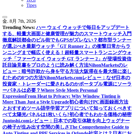
Tipes
金. 8月 7th, 2026
Trending News:
ハー ウェイ ウォッチで毎日をアップデート
する、軽量大画面と健康管理が魅力のスマートウォッチ入門
徹底解説
都会のビル街でもGPSがズレない？都市型ランナー
が選ぶべき最新ウォッチ「GT Runner 2」の衝撃
日常からラ
ンニングまで幅広く使える！超軽量スマートランニングウォ
ッチ「ファーウェイ ウォッチ GT ランナー 2」が登場
投資信
託目論見書をプロのように読み解く方法
NihonMarketsのレ
ビュー：暗号詐欺から身を守る方法
大阪滞在を最大限に楽し
むための8つの方法
NihonMarkets.comレビュー：なぜ日本の
投資家・トレーダーに愛されるのか
ポータブル電源にソーラ
ーパネルは必要？
Where Style Meets Personal
Expression
From Heat to Privacy: Why Window Tinting is
More Than Just a Style Upgrade
初心者向けPC画面録画方法
とおすすめツール
語学学習アプリについて知っておくべきす
べて
太陽光パネルは1枚いくら?初心者でもわかる価格の秘密
Juntoshi.comレビュー：日本での取引体験を向上
ウェグナー
の椅子が生み出す空間の美しさ
The Comprehensive Guide to
Auto Tinting and PPF Services in Orlando
社宅とは？日本にお