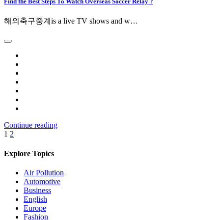
Find the Best Steps To Watch Overseas Soccer Relay ?
해외축구중계is a live TV shows and w…
Continue reading
1
2
投
稿
Explore Topics
の
Air Pollution
Automotive
ペ
Business
ー
English
Europe
ジ
Fashion