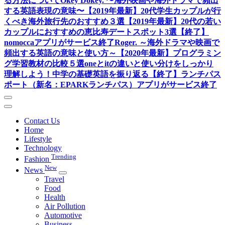
る方法について
Okey Dokey. 〜海外映画や海外ドラマで頻出
する英語表現の意味〜
【2019年最新】20代学生カップルが行
くべき海外旅行先のおすすめ３選
【2019年最新】20代の若い
カップルにおすすめの恵比寿デートスポット3選
【終了】
nomoccaアプリがサービス終了
Roger. ～海外ドラマや映画で
頻出する英語の意味と使い方～
【2020年最新】プログラミン
グ学習教材の比較５選
oneとitの違いと使い分けをしっかり
理解しよう！中学の基礎英語を振り返る
【終了】ランチパス
ポート（新名：EPARKランチパス）アプリがサービス終了
Contact Us
Home
Lifestyle
Technology
Trending
Fashion
New
News
Travel
Food
Health
Air Pollution
Automotive
Business