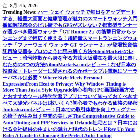
内
金. 8月 7th, 2026
容
Trending News:
ハー ウェイ ウォッチで毎日をアップデート
を
する、軽量大画面と健康管理が魅力のスマートウォッチ入門
ス
徹底解説
都会のビル街でもGPSがズレない？都市型ランナー
キ
が選ぶべき最新ウォッチ「GT Runner 2」の衝撃
日常からラ
ッ
ンニングまで幅広く使える！超軽量スマートランニングウォ
プ
ッチ「ファーウェイ ウォッチ GT ランナー 2」が登場
投資信
託目論見書をプロのように読み解く方法
NihonMarketsのレ
ビュー：暗号詐欺から身を守る方法
大阪滞在を最大限に楽し
むための8つの方法
NihonMarkets.comレビュー：なぜ日本の
投資家・トレーダーに愛されるのか
ポータブル電源にソーラ
ーパネルは必要？
Where Style Meets Personal
Expression
From Heat to Privacy: Why Window Tinting is
More Than Just a Style Upgrade
初心者向けPC画面録画方法
とおすすめツール
語学学習アプリについて知っておくべきす
べて
太陽光パネルは1枚いくら?初心者でもわかる価格の秘密
Juntoshi.comレビュー：日本での取引体験を向上
ウェグナー
の椅子が生み出す空間の美しさ
The Comprehensive Guide to
Auto Tinting and PPF Services in Orlando
社宅とは？日本にお
ける会社提供の住まいの魅力と現代のトレンド
Rev Up Your
Ride: A Guide to Choosing the Perfect Auto Tinting