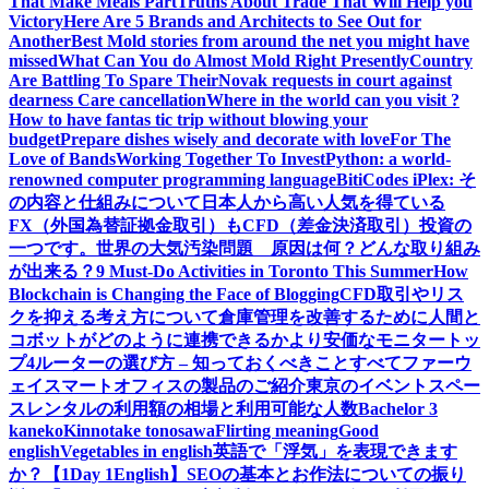
That Make Meals Part
Truths About Trade That Will Help you
Victory
Here Are 5 Brands and Architects to See Out for
Another
Best Mold stories from around the net you might have
missed
What Can You do Almost Mold Right Presently
Country
Are Battling To Spare Their
Novak requests in court against
dearness Care cancellation
Where in the world can you visit ?
How to have fantas tic trip without blowing your
budget
Prepare dishes wisely and decorate with love
For The
Love of Bands
Working Together To Invest
Python: a world-
renowned computer programming language
BitiCodes iPlex: そ
の内容と仕組みについて
日本人から高い人気を得ている
FX（外国為替証拠金取引）もCFD（差金決済取引）投資の
一つです。
世界の大気汚染問題 原因は何？どんな取り組み
が出来る？
9 Must-Do Activities in Toronto This Summer
How
Blockchain is Changing the Face of Blogging
CFD取引やリス
クを抑える考え方について
倉庫管理を改善するために人間と
コボットがどのように連携できるか
より安価なモニタートッ
プ4
ルーターの選び方 – 知っておくべきことすべて
ファーウ
ェイスマートオフィスの製品のご紹介
東京のイベントスペー
スレンタルの利用額の相場と利用可能な人数
Bachelor 3
kaneko
Kinnotake tonosawa
Flirting meaning
Good
english
Vegetables in english
英語で「浮気」を表現できます
か？【1Day 1English】
SEOの基本とお作法についての振り