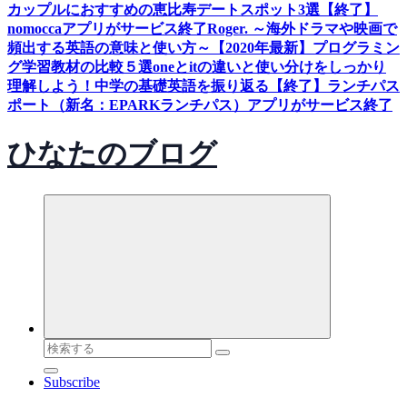
カップルにおすすめの恵比寿デートスポット3選
【終了】
nomoccaアプリがサービス終了
Roger. ～海外ドラマや映画で
頻出する英語の意味と使い方～
【2020年最新】プログラミン
グ学習教材の比較５選
oneとitの違いと使い分けをしっかり
理解しよう！中学の基礎英語を振り返る
【終了】ランチパス
ポート（新名：EPARKランチパス）アプリがサービス終了
ひなたのブログ
検
索
Subscribe
対
象: