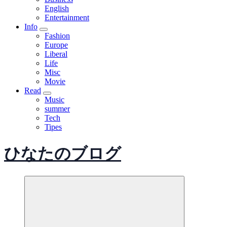
English
Entertainment
Info
Fashion
Europe
Liberal
Life
Misc
Movie
Read
Music
summer
Tech
Tipes
ひなたのブログ