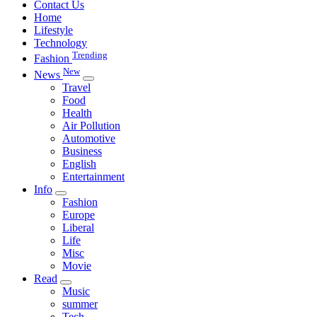
Contact Us
Home
Lifestyle
Technology
Trending
Fashion
New
News
Travel
Food
Health
Air Pollution
Automotive
Business
English
Entertainment
Info
Fashion
Europe
Liberal
Life
Misc
Movie
Read
Music
summer
Tech