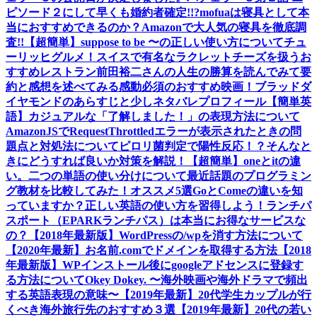
ピソード２にして早くも婚約者確定!!?
mofuaは寝具として本
当におすすめできるのか？Amazonで大人気の寝具を徹底調
査!!
【超簡単】suppose to be 〜の正しい使い方について
チュ
ーリッヒグルメ！スイスで有名なラクレットチーズを扱うお
すすめレストラン
前田裕二さんの人生の勝算を読んでみて要
約と感想を述べてみる
感動必須のおすすめ映画！ブラッドダ
イヤモンドのあらすじと少しネタバレ
プロフィール
【簡単英
語】カジュアルな「了解しました！」の表現方法について
AmazonJSでRequestThrottledエラーが表示されたときの問
題点と対処法について
ピロリ菌判定で陽性反応！？そんなと
きにどうすれば良いか対策を解説！
【超簡単】oneとitの違
い。二つの単語の使い分けについて
最近話題のプログラミン
グ教材を比較してみた！オススメ5選
GoとComeの違いを知
っていますか？正しい英語の使い方を習得しよう！
ランチパ
スポート（EPARKランチパス）は本当にお得なサービスな
の？
【2018年最新版】WordPressの/wpを消す方法について
【2020年最新】お名前.comでドメインを取得する方法
【2018
年最新版】WPインストール後にgoogleアドセンスに登録す
る方法について
Okey Dokey. 〜海外映画や海外ドラマで頻出
する英語表現の意味〜
【2019年最新】20代学生カップルが行
くべき海外旅行先のおすすめ３選
【2019年最新】20代の若い