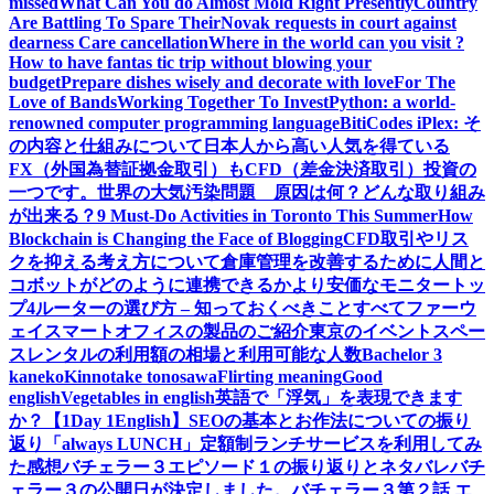
missed
What Can You do Almost Mold Right Presently
Country
Are Battling To Spare Their
Novak requests in court against
dearness Care cancellation
Where in the world can you visit ?
How to have fantas tic trip without blowing your
budget
Prepare dishes wisely and decorate with love
For The
Love of Bands
Working Together To Invest
Python: a world-
renowned computer programming language
BitiCodes iPlex: そ
の内容と仕組みについて
日本人から高い人気を得ている
FX（外国為替証拠金取引）もCFD（差金決済取引）投資の
一つです。
世界の大気汚染問題 原因は何？どんな取り組み
が出来る？
9 Must-Do Activities in Toronto This Summer
How
Blockchain is Changing the Face of Blogging
CFD取引やリス
クを抑える考え方について
倉庫管理を改善するために人間と
コボットがどのように連携できるか
より安価なモニタートッ
プ4
ルーターの選び方 – 知っておくべきことすべて
ファーウ
ェイスマートオフィスの製品のご紹介
東京のイベントスペー
スレンタルの利用額の相場と利用可能な人数
Bachelor 3
kaneko
Kinnotake tonosawa
Flirting meaning
Good
english
Vegetables in english
英語で「浮気」を表現できます
か？【1Day 1English】
SEOの基本とお作法についての振り
返り
「always LUNCH」定額制ランチサービスを利用してみ
た感想
バチェラー３エピソード１の振り返りとネタバレ
バチ
ェラー３の公開日が決定しました。
バチェラー３第２話 エ