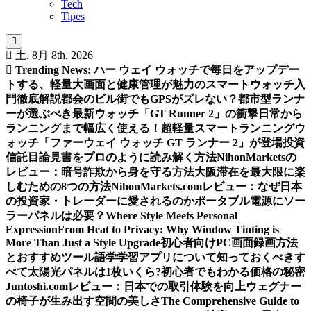
Tech
Tipes
土. 8月 8th, 2026
Trending News:
ハー ウェイ ウォッチで毎日をアップデー
トする、軽量大画面と健康管理が魅力のスマートウォッチ入
門徹底解説
都会のビル街でもGPSがズレない？都市型ランナ
ーが選ぶべき最新ウォッチ「GT Runner 2」の衝撃
日常から
ランニングまで幅広く使える！超軽量スマートランニングウ
ォッチ「ファーウェイ ウォッチ GT ランナー 2」が登場
投資
信託目論見書をプロのように読み解く方法
NihonMarketsの
レビュー：暗号詐欺から身を守る方法
大阪滞在を最大限に楽
しむための8つの方法
NihonMarkets.comレビュー：なぜ日本
の投資家・トレーダーに愛されるのか
ポータブル電源にソー
ラーパネルは必要？
Where Style Meets Personal
Expression
From Heat to Privacy: Why Window Tinting is
More Than Just a Style Upgrade
初心者向けPC画面録画方法
とおすすめツール
語学学習アプリについて知っておくべきす
べて
太陽光パネルは1枚いくら?初心者でもわかる価格の秘密
Juntoshi.comレビュー：日本での取引体験を向上
ウェグナー
の椅子が生み出す空間の美しさ
The Comprehensive Guide to