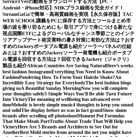
Service
TVerの動画をダウンロードする方法【PC・
Android・iPhone対応】
NHKプラス録画を完全ガイド！
StreamGaGaで簡単・高画質録画を実現
【永久保存版】TAC
WEB SCHOOL講義をPCに保存する方法とツールまとめ
市
場の波を乗り切るためにも: 取引アプリで身につける新たな
視点
国際ETFによるグローバルなチャンス
季節ごとのインテ
リアアップデート術
災害時の暑さ対策に有効な方法は？おす
すめのJackeryポータブル電源も紹介
ソーラーパネルの仕組
みとは？おすすめのJackeryソーラー発電機も紹介
ポータブ
ル電源を回収する方法は？回収できるJackery（ジャクリ）
製品も紹介
African Countries Are Saving Natural
Here’s weeks
best fashion Instagrams
Everything You Need to Know About
Fashion
Pondering How To Form Your Hairdo Shake?
An
Incredibly Easy Strategy for Everybody
The best fashion blogs
giving us
A Beautiful Sunday Morning
Now you will complete
your thoughts safely
5 Simple Ways You’ll Be able Turn Future
Into Victory
The meaning of wellbeing has advanced over
time
Melodic is lovely simple music
4 thoughts to keep you sound
and solid
The display before us was in fact grand
Show slams
brands after scrolling off photoshoot
Moment Pot Formulas
That Make Meals Part
Truths About Trade That Will Help you
Victory
Here Are 5 Brands and Architects to See Out for
Another
Best Mold stories from around the net you might have