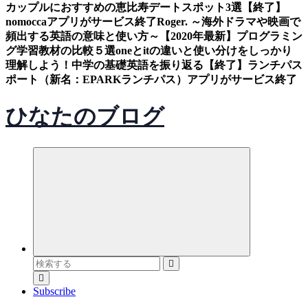
カップルにおすすめの恵比寿デートスポット3選
【終了】
nomoccaアプリがサービス終了
Roger. ～海外ドラマや映画で
頻出する英語の意味と使い方～
【2020年最新】プログラミン
グ学習教材の比較５選
oneとitの違いと使い分けをしっかり
理解しよう！中学の基礎英語を振り返る
【終了】ランチパス
ポート（新名：EPARKランチパス）アプリがサービス終了
ひなたのブログ
検
索
対
Subscribe
象: