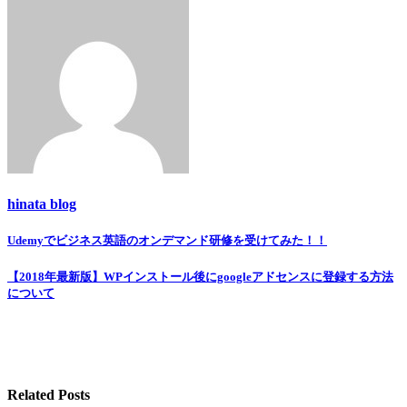
hinata blog
Udemyでビジネス英語のオンデマンド研修を受けてみた！！
投
稿
【2018年最新版】WPインストール後にgoogleアドセンスに登録する方法
について
ナ
ビ
ゲ
ー
Related Posts