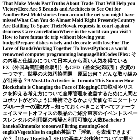
That Make Meals Part
Truths About Trade That Will Help you
Victory
Here Are 5 Brands and Architects to See Out for
Another
Best Mold stories from around the net you might have
missed
What Can You do Almost Mold Right Presently
Country
Are Battling To Spare Their
Novak requests in court against
dearness Care cancellation
Where in the world can you visit ?
How to have fantas tic trip without blowing your
budget
Prepare dishes wisely and decorate with love
For The
Love of Bands
Working Together To Invest
Python: a world-
renowned computer programming language
BitiCodes iPlex: そ
の内容と仕組みについて
日本人から高い人気を得ている
FX（外国為替証拠金取引）もCFD（差金決済取引）投資の
一つです。
世界の大気汚染問題 原因は何？どんな取り組み
が出来る？
9 Must-Do Activities in Toronto This Summer
How
Blockchain is Changing the Face of Blogging
CFD取引やリス
クを抑える考え方について
倉庫管理を改善するために人間と
コボットがどのように連携できるか
より安価なモニタートッ
プ4
ルーターの選び方 – 知っておくべきことすべて
ファーウ
ェイスマートオフィスの製品のご紹介
東京のイベントスペー
スレンタルの利用額の相場と利用可能な人数
Bachelor 3
kaneko
Kinnotake tonosawa
Flirting meaning
Good
english
Vegetables in english
英語で「浮気」を表現できます
か？【1Day 1English】
SEOの基本とお作法についての振り