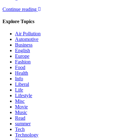
Continue reading
Explore Topics
Air Pollution
Automotive
Business
English
Europe
Fashion
Food
Health
Info
Liberal
Life
Lifestyle
Misc
Movie
Music
Read
summer
Tech
Technology