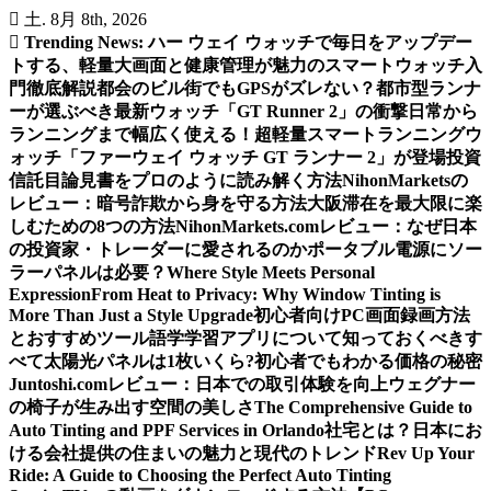
内
土. 8月 8th, 2026
容
Trending News:
ハー ウェイ ウォッチで毎日をアップデー
を
トする、軽量大画面と健康管理が魅力のスマートウォッチ入
ス
門徹底解説
都会のビル街でもGPSがズレない？都市型ランナ
キ
ーが選ぶべき最新ウォッチ「GT Runner 2」の衝撃
日常から
ッ
ランニングまで幅広く使える！超軽量スマートランニングウ
プ
ォッチ「ファーウェイ ウォッチ GT ランナー 2」が登場
投資
信託目論見書をプロのように読み解く方法
NihonMarketsの
レビュー：暗号詐欺から身を守る方法
大阪滞在を最大限に楽
しむための8つの方法
NihonMarkets.comレビュー：なぜ日本
の投資家・トレーダーに愛されるのか
ポータブル電源にソー
ラーパネルは必要？
Where Style Meets Personal
Expression
From Heat to Privacy: Why Window Tinting is
More Than Just a Style Upgrade
初心者向けPC画面録画方法
とおすすめツール
語学学習アプリについて知っておくべきす
べて
太陽光パネルは1枚いくら?初心者でもわかる価格の秘密
Juntoshi.comレビュー：日本での取引体験を向上
ウェグナー
の椅子が生み出す空間の美しさ
The Comprehensive Guide to
Auto Tinting and PPF Services in Orlando
社宅とは？日本にお
ける会社提供の住まいの魅力と現代のトレンド
Rev Up Your
Ride: A Guide to Choosing the Perfect Auto Tinting