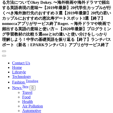
る方法について
Okey Dokey. 〜海外映画や海外ドラマで頻出
する英語表現の意味〜
【2019年最新】20代学生カップルが行
くべき海外旅行先のおすすめ３選
【2019年最新】20代の若い
カップルにおすすめの恵比寿デートスポット3選
【終了】
nomoccaアプリがサービス終了
Roger. ～海外ドラマや映画で
頻出する英語の意味と使い方～
【2020年最新】プログラミン
グ学習教材の比較５選
oneとitの違いと使い分けをしっかり
理解しよう！中学の基礎英語を振り返る
【終了】ランチパス
ポート（新名：EPARKランチパス）アプリがサービス終了
Contact Us
Home
Lifestyle
Technology
Trending
Fashion
New
News
Travel
Food
Health
Air Pollution
Automotive