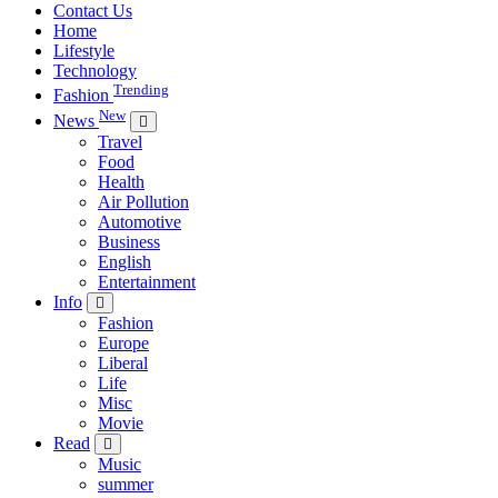
Contact Us
Home
Lifestyle
Technology
Trending
Fashion
New
News
Travel
Food
Health
Air Pollution
Automotive
Business
English
Entertainment
Info
Fashion
Europe
Liberal
Life
Misc
Movie
Read
Music
summer