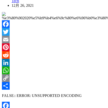
Tech
12月 26, 2021
Facebook
Twitter
Email
Pinterest
Reddit
LinkedIn
WhatsApp
Copy
Link
共
FALSE:: ERROR: UNSUPPORTED ENCODING
有