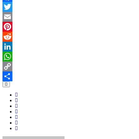
Facebook
Twitter
Email
Pinterest
Reddit
LinkedIn
WhatsApp
Copy
Link
共
有