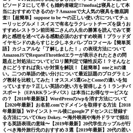
ピソード２にして早くも婚約者確定!!?
mofuaは寝具として本
当におすすめできるのか？Amazonで大人気の寝具を徹底調
査!!
【超簡単】suppose to be 〜の正しい使い方について
チュ
ーリッヒグルメ！スイスで有名なラクレットチーズを扱うお
すすめレストラン
前田裕二さんの人生の勝算を読んでみて要
約と感想を述べてみる
感動必須のおすすめ映画！ブラッドダ
イヤモンドのあらすじと少しネタバレ
プロフィール
【簡単英
語】カジュアルな「了解しました！」の表現方法について
AmazonJSでRequestThrottledエラーが表示されたときの問
題点と対処法について
ピロリ菌判定で陽性反応！？そんなと
きにどうすれば良いか対策を解説！
【超簡単】oneとitの違
い。二つの単語の使い分けについて
最近話題のプログラミン
グ教材を比較してみた！オススメ5選
GoとComeの違いを知
っていますか？正しい英語の使い方を習得しよう！
ランチパ
スポート（EPARKランチパス）は本当にお得なサービスな
の？
【2018年最新版】WordPressの/wpを消す方法について
【2020年最新】お名前.comでドメインを取得する方法
【2018
年最新版】WPインストール後にgoogleアドセンスに登録す
る方法について
Okey Dokey. 〜海外映画や海外ドラマで頻出
する英語表現の意味〜
【2019年最新】20代学生カップルが行
くべき海外旅行先のおすすめ３選
【2019年最新】20代の若い