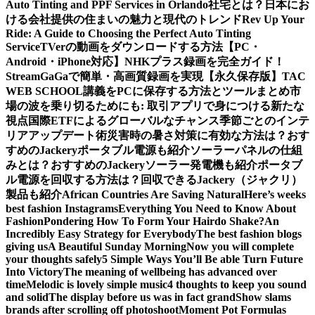
Auto Tinting and PPF Services in Orlando
社宅とは？日本にお
ける会社提供の住まいの魅力と現代のトレンド
Rev Up Your
Ride: A Guide to Choosing the Perfect Auto Tinting
Service
TVerの動画をダウンロードする方法【PC・
Android・iPhone対応】
NHKプラス録画を完全ガイド！
StreamGaGaで簡単・高画質録画を実現
【永久保存版】TAC
WEB SCHOOL講義をPCに保存する方法とツールまとめ
市
場の波を乗り切るためにも: 取引アプリで身につける新たな
視点
国際ETFによるグローバルなチャンス
季節ごとのインテ
リアアップデート術
災害時の暑さ対策に有効な方法は？おす
すめのJackeryポータブル電源も紹介
ソーラーパネルの仕組
みとは？おすすめのJackeryソーラー発電機も紹介
ポータブ
ル電源を回収する方法は？回収できるJackery（ジャクリ）
製品も紹介
African Countries Are Saving Natural
Here’s weeks
best fashion Instagrams
Everything You Need to Know About
Fashion
Pondering How To Form Your Hairdo Shake?
An
Incredibly Easy Strategy for Everybody
The best fashion blogs
giving us
A Beautiful Sunday Morning
Now you will complete
your thoughts safely
5 Simple Ways You’ll Be able Turn Future
Into Victory
The meaning of wellbeing has advanced over
time
Melodic is lovely simple music
4 thoughts to keep you sound
and solid
The display before us was in fact grand
Show slams
brands after scrolling off photoshoot
Moment Pot Formulas