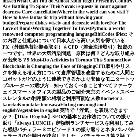
missed
What Can You do Almost Mold Right Presently
Country
Are Battling To Spare Their
Novak requests in court against
dearness Care cancellation
Where in the world can you visit ?
How to have fantas tic trip without blowing your
budget
Prepare dishes wisely and decorate with love
For The
Love of Bands
Working Together To Invest
Python: a world-
renowned computer programming language
BitiCodes iPlex: そ
の内容と仕組みについて
日本人から高い人気を得ている
FX（外国為替証拠金取引）もCFD（差金決済取引）投資の
一つです。
世界の大気汚染問題 原因は何？どんな取り組み
が出来る？
9 Must-Do Activities in Toronto This Summer
How
Blockchain is Changing the Face of Blogging
CFD取引やリス
クを抑える考え方について
倉庫管理を改善するために人間と
コボットがどのように連携できるか
より安価なモニタートッ
プ4
ルーターの選び方 – 知っておくべきことすべて
ファーウ
ェイスマートオフィスの製品のご紹介
東京のイベントスペー
スレンタルの利用額の相場と利用可能な人数
Bachelor 3
kaneko
Kinnotake tonosawa
Flirting meaning
Good
english
Vegetables in english
英語で「浮気」を表現できます
か？【1Day 1English】
SEOの基本とお作法についての振り
返り
「always LUNCH」定額制ランチサービスを利用してみ
た感想
バチェラー３エピソード１の振り返りとネタバレ
バチ
ェラー３の公開日が決定しました。
バチェラー３第２話 エ