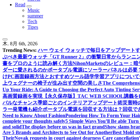
Read
Music
summer
Tech
Tipes
木. 8月 6th, 2026
Trending News:
ハー ウェイ ウォッチで毎日をアップデート
ぶべき最新ウォッチ「GT Runner 2」の衝撃
日常からランニン
書をプロのように読み解く方法
NihonMarketsのレビュ
ダーに愛されるのか
ポータブル電源にソーラーパネルは必要
けPC画面録画方法とおすすめツール
語学学習アプリについて
上
ウェグナーの椅子が生み出す空間の美しさ
The Comprehensiv
Up Your Ride: A Guide to Choosing the Perfect Auto Tinting Ser
高画質録画を実現
【永久保存版】TAC WEB SCHOOL講
バルなチャンス
季節ごとのインテリアアップデート術
災害時
ラー発電機も紹介
ポータブル電源を回収する方法は？回収できる
Need to Know About Fashion
Pondering How To Form Your Hai
complete your thoughts safely
5 Simple Ways You’ll Be able Turn 
and solid
The display before us was in fact grand
Show slams brand
Are 5 Brands and Architects to See Out for Another
Best Mold st
Their
Novak requests in court against dearness Care cancellation