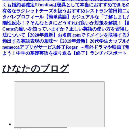
くも婚約者確定!!?
mofuaは寝具として本当におすすめできるの
有名なラクレットチーズを扱うおすすめレストラン
前田裕二
タバレ
プロフィール
【簡単英語】カジュアルな「了解しまし
陽性反応！？そんなときにどうすれば良いか対策を解説！
【
Comeの違いを知っていますか？正しい英語の使い方を習得
法について
【2020年最新】お名前.comでドメインを取得する
頻出する英語表現の意味〜
【2019年最新】20代学生カッ
nomoccaアプリがサービス終了
Roger. ～海外ドラマや映
よう！中学の基礎英語を振り返る
【終了】ランチパスポート（
ひなたのブログ