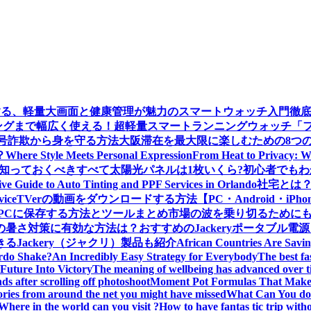
する、軽量大画面と健康管理が魅力のスマートウォッチ入門徹
グまで幅広く使える！超軽量スマートランニングウォッチ「ファー
ー：暗号詐欺から身を守る方法
大阪滞在を最大限に楽しむための8つ
？
Where Style Meets Personal Expression
From Heat to Privacy: W
知っておくべきすべて
太陽光パネルは1枚いくら?初心者でも
e Guide to Auto Tinting and PPF Services in Orlando
社宅とは
vice
TVerの動画をダウンロードする方法【PC・Android・iPho
義をPCに保存する方法とツールまとめ
市場の波を乗り切るためにも
の暑さ対策に有効な方法は？おすすめのJackeryポータブル電
Jackery（ジャクリ）製品も紹介
African Countries Are Savi
rdo Shake?
An Incredibly Easy Strategy for Everybody
The best fa
Future Into Victory
The meaning of wellbeing has advanced over 
s after scrolling off photoshoot
Moment Pot Formulas That Make
ories from around the net you might have missed
What Can You do 
Where in the world can you visit ?
How to have fantas tic trip wit