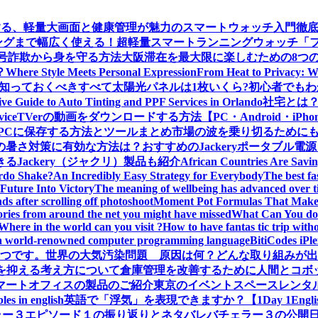
する、軽量大画面と健康管理が魅力のスマートウォッチ入門徹
グまで幅広く使える！超軽量スマートランニングウォッチ「ファー
ー：暗号詐欺から身を守る方法
大阪滞在を最大限に楽しむための8つ
？
Where Style Meets Personal Expression
From Heat to Privacy: W
知っておくべきすべて
太陽光パネルは1枚いくら?初心者でも
e Guide to Auto Tinting and PPF Services in Orlando
社宅とは
vice
TVerの動画をダウンロードする方法【PC・Android・iPho
義をPCに保存する方法とツールまとめ
市場の波を乗り切るためにも
の暑さ対策に有効な方法は？おすすめのJackeryポータブル電
Jackery（ジャクリ）製品も紹介
African Countries Are Savi
rdo Shake?
An Incredibly Easy Strategy for Everybody
The best fa
Future Into Victory
The meaning of wellbeing has advanced over 
s after scrolling off photoshoot
Moment Pot Formulas That Make
ories from around the net you might have missed
What Can You do 
Where in the world can you visit ?
How to have fantas tic trip wit
a world-renowned computer programming language
BitiCodes
一つです。
世界の大気汚染問題 原因は何？どんな取り組みが出
クを抑える考え方について
倉庫管理を改善するために人間とコボ
マートオフィスの製品のご紹介
東京のイベントスペースレンタ
les in english
英語で「浮気」を表現できますか？【1Day 1Engli
ラー３エピソード１の振り返りとネタバレ
バチェラー３の公開