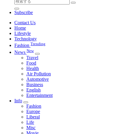
検
索
Subscribe
対
象:
Contact Us
Home
Lifestyle
Technology
Trending
Fashion
New
News
Travel
Food
Health
Air Pollution
Automotive
Business
English
Entertainment
Info
Fashion
Europe
Liberal
Life
Misc
Movie