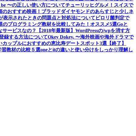
 to be 〜の正しい使い方について
チューリッヒグルメ！スイスで
須のおすすめ映画！ブラッドダイヤモンドのあらすじと少しネ
tledエラーが表示されたときの問題点と対処法について
ピロリ菌判定で
題のプログラミング教材を比較してみた！オススメ5選
Goと
なサービスなの？
【2018年最新版】WordPressの/wpを消す方
スに登録する方法について
Okey Dokey. 〜海外映画や海外ドラマで
の若いカップルにおすすめの恵比寿デートスポット3選
【終了】
グ学習教材の比較５選
oneとitの違いと使い分けをしっかり理解し