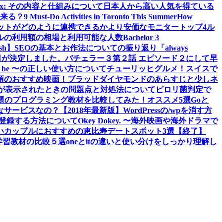
 iPlex: その内容と仕組みについて
日本人から高い人気を得ている
来る？
9 Must-Do Activities in Toronto This Summer
How
ットがどのように連携できるか
より安価なモニタートップ4
ル
ルの利用額の相場と利用可能な人数
Bachelor 3
sh】
SEOの基本とお作法についての振り返り
「always
日が決定しました。
バチェラー３第２話 エピソード２にして早
 to be 〜の正しい使い方について
チューリッヒグルメ！スイスで
須のおすすめ映画！ブラッドダイヤモンドのあらすじと少しネ
tledエラーが表示されたときの問題点と対処法について
ピロリ菌判定で
題のプログラミング教材を比較してみた！オススメ5選
Goと
なサービスなの？
【2018年最新版】WordPressの/wpを消す方
スに登録する方法について
Okey Dokey. 〜海外映画や海外ドラマで
の若いカップルにおすすめの恵比寿デートスポット3選
【終了】
グ学習教材の比較５選
oneとitの違いと使い分けをしっかり理解し