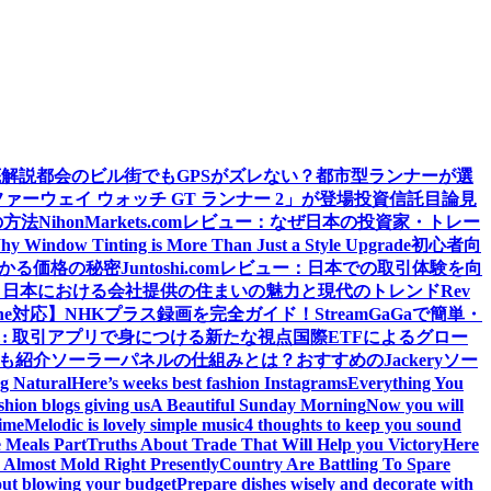
底解説
都会のビル街でもGPSがズレない？都市型ランナーが選
ウェイ ウォッチ GT ランナー 2」が登場
投資信託目論見
の方法
NihonMarkets.comレビュー：なぜ日本の投資家・トレー
hy Window Tinting is More Than Just a Style Upgrade
初心者向
わかる価格の秘密
Juntoshi.comレビュー：日本での取引体験を向
？日本における会社提供の住まいの魅力と現代のトレンド
Rev
ne対応】
NHKプラス録画を完全ガイド！StreamGaGaで簡単・
: 取引アプリで身につける新たな視点
国際ETFによるグロー
源も紹介
ソーラーパネルの仕組みとは？おすすめのJackeryソー
ng Natural
Here’s weeks best fashion Instagrams
Everything You
shion blogs giving us
A Beautiful Sunday Morning
Now you will
time
Melodic is lovely simple music
4 thoughts to keep you sound
 Meals Part
Truths About Trade That Will Help you Victory
Here
Almost Mold Right Presently
Country Are Battling To Spare
hout blowing your budget
Prepare dishes wisely and decorate with