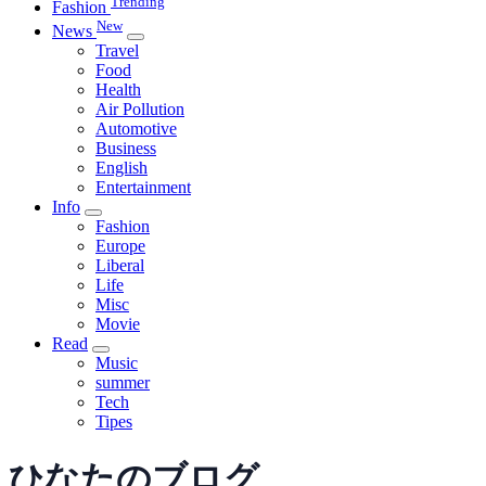
Trending
Fashion
New
News
Travel
Food
Health
Air Pollution
Automotive
Business
English
Entertainment
Info
Fashion
Europe
Liberal
Life
Misc
Movie
Read
Music
summer
Tech
Tipes
ひなたのブログ