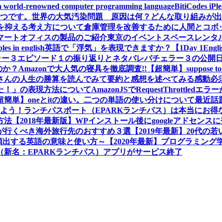
a world-renowned computer programming language
BitiCodes
一つです。
世界の大気汚染問題 原因は何？どんな取り組みが出
クを抑える考え方について
倉庫管理を改善するために人間とコボ
マートオフィスの製品のご紹介
東京のイベントスペースレンタ
les in english
英語で「浮気」を表現できますか？【1Day 1Engli
ラー３エピソード１の振り返りとネタバレ
バチェラー３の公開
か？Amazonで大人気の寝具を徹底調査!!
【超簡単】suppose
さんの人生の勝算を読んでみて要約と感想を述べてみる
感動必
た！」の表現方法について
AmazonJSでRequestThrot
超簡単】oneとitの違い。二つの単語の使い分けについて
最近話
しよう！
ランチパスポート（EPARKランチパス）は本当にお得
方法
【2018年最新版】WPインストール後にgoogleアドセン
プルが行くべき海外旅行先のおすすめ３選
【2019年最新】20代
画で頻出する英語の意味と使い方～
【2020年最新】プログラミン
新名：EPARKランチパス）アプリがサービス終了