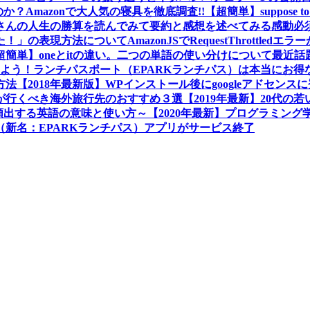
か？Amazonで大人気の寝具を徹底調査!!
【超簡単】suppose
さんの人生の勝算を読んでみて要約と感想を述べてみる
感動必
た！」の表現方法について
AmazonJSでRequestThrot
超簡単】oneとitの違い。二つの単語の使い分けについて
最近話
しよう！
ランチパスポート（EPARKランチパス）は本当にお得
方法
【2018年最新版】WPインストール後にgoogleアドセン
プルが行くべき海外旅行先のおすすめ３選
【2019年最新】20代
画で頻出する英語の意味と使い方～
【2020年最新】プログラミン
新名：EPARKランチパス）アプリがサービス終了