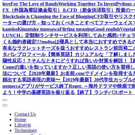
love
For The Love of Bands
Working Together To Invest
Python: 
FX（外国為替証拠金取引）もCFD（差金決済取引）投資の
Blockchain is Changing the Face of Blogging
CFD取引やリス
ーターの選び方 – 知っておくべきことすべて
ファーウェイス
kaneko
Kinnotake tonosawa
Flirting meaning
Good english
Vegetab
LUNCH」定額制ランチサービスを利用してみた感想
バチェ
くも婚約者確定!!?
mofuaは寝具として本当におすすめできるの
有名なラクレットチーズを扱うおすすめレストラン
前田裕二
タバレ
プロフィール
【簡単英語】カジュアルな「了解しまし
陽性反応！？そんなときにどうすれば良いか対策を解説！
【
Comeの違いを知っていますか？正しい英語の使い方を習得
法について
【2020年最新】お名前.comでドメインを取得する
頻出する英語表現の意味〜
【2019年最新】20代学生カッ
nomoccaアプリがサービス終了
Roger. ～海外ドラマや映
よう！中学の基礎英語を振り返る
【終了】ランチパスポート（
Contact Us
Home
Lifestyle
Technology