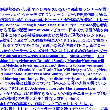
底解説
都会のビル街でもGPSがズレない？都市型ランナーが選
ウェイ ウォッチ GT ランナー 2」が登場
投資信託目論見
の方法
NihonMarkets.comレビュー：なぜ日本の投資家・トレー
hy Window Tinting is More Than Just a Style Upgrade
初心者向
わかる価格の秘密
Juntoshi.comレビュー：日本での取引体験を向
？日本における会社提供の住まいの魅力と現代のトレンド
Rev
ne対応】
NHKプラス録画を完全ガイド！StreamGaGaで簡単・
: 取引アプリで身につける新たな視点
国際ETFによるグロー
源も紹介
ソーラーパネルの仕組みとは？おすすめのJackeryソー
ng Natural
Here’s weeks best fashion Instagrams
Everything You
shion blogs giving us
A Beautiful Sunday Morning
Now you will
time
Melodic is lovely simple music
4 thoughts to keep you sound
 Meals Part
Truths About Trade That Will Help you Victory
Here
Almost Mold Right Presently
Country Are Battling To Spare
hout blowing your budget
Prepare dishes wisely and decorate with
 iPlex: その内容と仕組みについて
日本人から高い人気を得ている
来る？
9 Must-Do Activities in Toronto This Summer
How
ットがどのように連携できるか
より安価なモニタートップ4
ル
ルの利用額の相場と利用可能な人数
Bachelor 3
sh】
SEOの基本とお作法についての振り返り
「always
日が決定しました。
バチェラー３第２話 エピソード２にして早