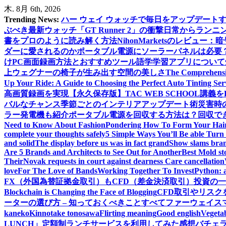
内
木. 8月 6th, 2026
容
Trending News:
ハー ウェイ ウォッチで毎日をアップデート
を
ぶべき最新ウォッチ「GT Runner 2」の衝撃
日常からランニン
ス
書をプロのように読み解く方法
NihonMarketsのレビュ
キ
ダーに愛されるのか
ポータブル電源にソーラーパネルは必要
ッ
けPC画面録画方法とおすすめツール
語学学習アプリについて
プ
上
ウェグナーの椅子が生み出す空間の美しさ
The Comprehensiv
Up Your Ride: A Guide to Choosing the Perfect Auto Tinting Ser
高画質録画を実現
【永久保存版】TAC WEB SCHOOL講
バルなチャンス
季節ごとのインテリアアップデート術
災害時
ラー発電機も紹介
ポータブル電源を回収する方法は？回収できる
Need to Know About Fashion
Pondering How To Form Your Hai
complete your thoughts safely
5 Simple Ways You’ll Be able Turn 
and solid
The display before us was in fact grand
Show slams brand
Are 5 Brands and Architects to See Out for Another
Best Mold st
Their
Novak requests in court against dearness Care cancellation
love
For The Love of Bands
Working Together To Invest
Python: 
FX（外国為替証拠金取引）もCFD（差金決済取引）投資の
Blockchain is Changing the Face of Blogging
CFD取引やリス
ーターの選び方 – 知っておくべきことすべて
ファーウェイス
kaneko
Kinnotake tonosawa
Flirting meaning
Good english
Vegetab
LUNCH」定額制ランチサービスを利用してみた感想
バチェ