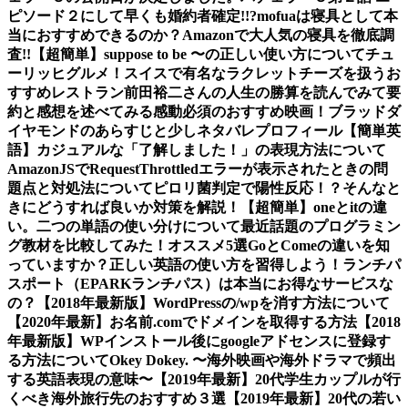
ピソード２にして早くも婚約者確定!!?
mofuaは寝具として本
当におすすめできるのか？Amazonで大人気の寝具を徹底調
査!!
【超簡単】suppose to be 〜の正しい使い方について
チュ
ーリッヒグルメ！スイスで有名なラクレットチーズを扱うお
すすめレストラン
前田裕二さんの人生の勝算を読んでみて要
約と感想を述べてみる
感動必須のおすすめ映画！ブラッドダ
イヤモンドのあらすじと少しネタバレ
プロフィール
【簡単英
語】カジュアルな「了解しました！」の表現方法について
AmazonJSでRequestThrottledエラーが表示されたときの問
題点と対処法について
ピロリ菌判定で陽性反応！？そんなと
きにどうすれば良いか対策を解説！
【超簡単】oneとitの違
い。二つの単語の使い分けについて
最近話題のプログラミン
グ教材を比較してみた！オススメ5選
GoとComeの違いを知
っていますか？正しい英語の使い方を習得しよう！
ランチパ
スポート（EPARKランチパス）は本当にお得なサービスな
の？
【2018年最新版】WordPressの/wpを消す方法について
【2020年最新】お名前.comでドメインを取得する方法
【2018
年最新版】WPインストール後にgoogleアドセンスに登録す
る方法について
Okey Dokey. 〜海外映画や海外ドラマで頻出
する英語表現の意味〜
【2019年最新】20代学生カップルが行
くべき海外旅行先のおすすめ３選
【2019年最新】20代の若い