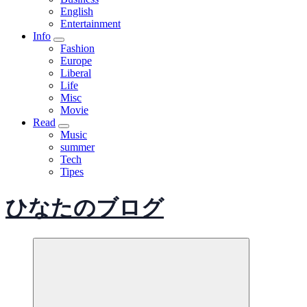
English
Entertainment
Info
Fashion
Europe
Liberal
Life
Misc
Movie
Read
Music
summer
Tech
Tipes
ひなたのブログ