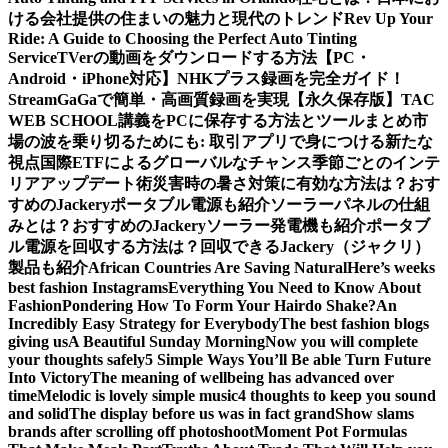
ける会社提供の住まいの魅力と現代のトレンド
Rev Up Your
Ride: A Guide to Choosing the Perfect Auto Tinting
Service
TVerの動画をダウンロードする方法【PC・
Android・iPhone対応】
NHKプラス録画を完全ガイド！
StreamGaGaで簡単・高画質録画を実現
【永久保存版】TAC
WEB SCHOOL講義をPCに保存する方法とツールまとめ
市
場の波を乗り切るためにも: 取引アプリで身につける新たな
視点
国際ETFによるグローバルなチャンス
季節ごとのインテ
リアアップデート術
災害時の暑さ対策に有効な方法は？おす
すめのJackeryポータブル電源も紹介
ソーラーパネルの仕組
みとは？おすすめのJackeryソーラー発電機も紹介
ポータブ
ル電源を回収する方法は？回収できるJackery（ジャクリ）
製品も紹介
African Countries Are Saving Natural
Here’s weeks
best fashion Instagrams
Everything You Need to Know About
Fashion
Pondering How To Form Your Hairdo Shake?
An
Incredibly Easy Strategy for Everybody
The best fashion blogs
giving us
A Beautiful Sunday Morning
Now you will complete
your thoughts safely
5 Simple Ways You’ll Be able Turn Future
Into Victory
The meaning of wellbeing has advanced over
time
Melodic is lovely simple music
4 thoughts to keep you sound
and solid
The display before us was in fact grand
Show slams
brands after scrolling off photoshoot
Moment Pot Formulas