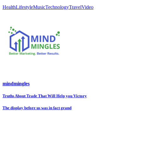
Health
Lifestyle
Music
Technology
Travel
Video
mindmingles
Truths About Trade That Will Help you Victory
投
稿
The display before us was in fact grand
ナ
ビ
ゲ