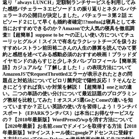
返り
「always LUNCH」定額制ランチサービスを利用してみ
た感想
バチェラー３エピソード１の振り返りとネタバレ
バチ
ェラー３の公開日が決定しました。
バチェラー３第２話 エ
ピソード２にして早くも婚約者確定!!?
mofuaは寝具として本
当におすすめできるのか？Amazonで大人気の寝具を徹底調
査!!
【超簡単】suppose to be 〜の正しい使い方について
チュ
ーリッヒグルメ！スイスで有名なラクレットチーズを扱うお
すすめレストラン
前田裕二さんの人生の勝算を読んでみて要
約と感想を述べてみる
感動必須のおすすめ映画！ブラッドダ
イヤモンドのあらすじと少しネタバレ
プロフィール
【簡単英
語】カジュアルな「了解しました！」の表現方法について
AmazonJSでRequestThrottledエラーが表示されたときの問
題点と対処法について
ピロリ菌判定で陽性反応！？そんなと
きにどうすれば良いか対策を解説！
【超簡単】oneとitの違
い。二つの単語の使い分けについて
最近話題のプログラミン
グ教材を比較してみた！オススメ5選
GoとComeの違いを知
っていますか？正しい英語の使い方を習得しよう！
ランチパ
スポート（EPARKランチパス）は本当にお得なサービスな
の？
【2018年最新版】WordPressの/wpを消す方法について
【2020年最新】お名前.comでドメインを取得する方法
【2018
年最新版】WPインストール後にgoogleアドセンスに登録す