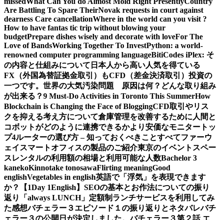
missed
What Can You do Almost Mold Right Presently
Country
Are Battling To Spare Their
Novak requests in court against
dearness Care cancellation
Where in the world can you visit ?
How to have fantas tic trip without blowing your
budget
Prepare dishes wisely and decorate with love
For The
Love of Bands
Working Together To Invest
Python: a world-
renowned computer programming language
BitiCodes iPlex: そ
の内容と仕組みについて
日本人から高い人気を得ている
FX（外国為替証拠金取引）もCFD（差金決済取引）投資の
一つです。
世界の大気汚染問題 原因は何？どんな取り組み
が出来る？
9 Must-Do Activities in Toronto This Summer
How
Blockchain is Changing the Face of Blogging
CFD取引やリス
クを抑える考え方について
倉庫管理を改善するために人間と
コボットがどのように連携できるか
より安価なモニタートッ
プ4
ルーターの選び方 – 知っておくべきことすべて
ファーウ
ェイスマートオフィスの製品のご紹介
東京のイベントスペー
スレンタルの利用額の相場と利用可能な人数
Bachelor 3
kaneko
Kinnotake tonosawa
Flirting meaning
Good
english
Vegetables in english
英語で「浮気」を表現できます
か？【1Day 1English】
SEOの基本とお作法についての振り
返り
「always LUNCH」定額制ランチサービスを利用してみ
た感想
バチェラー３エピソード１の振り返りとネタバレ
バチ
ェラー３の公開日が決定しました。
バチェラー３第２話 エ