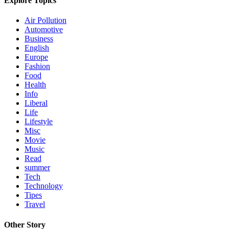
Explore Topics
Air Pollution
Automotive
Business
English
Europe
Fashion
Food
Health
Info
Liberal
Life
Lifestyle
Misc
Movie
Music
Read
summer
Tech
Technology
Tipes
Travel
Other Story