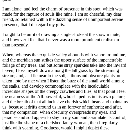
I am alone, and feel the charm of presence in this spot, which was
made for the rapture of souls like mine. I am so cheerful, my dear
friend, so retained within the dazzling sense of unimportant serene
presence, that I disregard my gifts.
I ought to be unfit of drawing a single stroke at the show minute;
and however I feel that I never was a more prominent craftsman
than presently.
When, whereas the exquisite valley abounds with vapor around me,
and the meridian sun strikes the upper surface of the impenetrable
foliage of my trees, and but some stray sparkles take into the inward
haven, I toss myself down among the tall grass by the streaming
stream; and, as I lie near to the soil, a thousand obscure plants are
taken note by me: when I listen the buzz of the small world among
the stalks, and develop commonplace with the incalculable
incredible shapes of the creepy crawlies and flies, at that point I feel
the nearness of the All-powerful, who shaped us in his own picture,
and the breath of that all inclusive cherish which bears and maintains
us, because it drifts around us in an forever of euphoria; and after,
that my companion, when obscurity overspreads my eyes, and
paradise and soil appear to stay in my soul and assimilate its control,
just like the shape of a cherished fancy woman, then I regularly
think with yearning, Goodness, would I might depict these