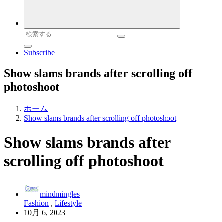
検
索
Subscribe
対
象:
Show slams brands after scrolling off
photoshoot
ホーム
Show slams brands after scrolling off photoshoot
Show slams brands after
scrolling off photoshoot
mindmingles
Fashion
,
Lifestyle
10月 6, 2023