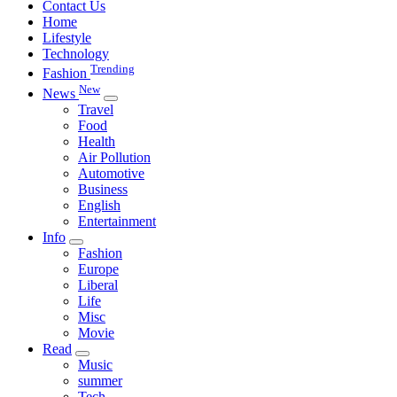
Contact Us
Home
Lifestyle
Technology
Trending
Fashion
New
News
Travel
Food
Health
Air Pollution
Automotive
Business
English
Entertainment
Info
Fashion
Europe
Liberal
Life
Misc
Movie
Read
Music
summer
Tech