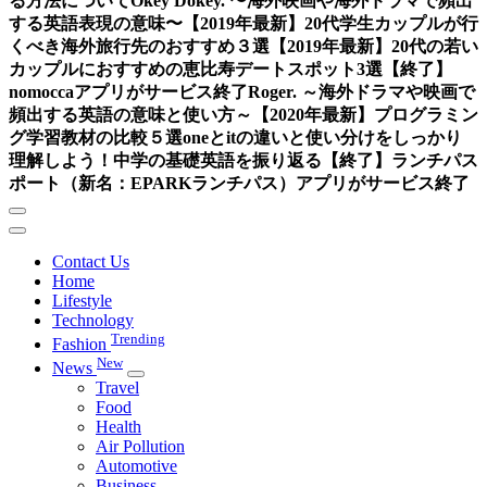
る方法について
Okey Dokey. 〜海外映画や海外ドラマで頻出
する英語表現の意味〜
【2019年最新】20代学生カップルが行
くべき海外旅行先のおすすめ３選
【2019年最新】20代の若い
カップルにおすすめの恵比寿デートスポット3選
【終了】
nomoccaアプリがサービス終了
Roger. ～海外ドラマや映画で
頻出する英語の意味と使い方～
【2020年最新】プログラミン
グ学習教材の比較５選
oneとitの違いと使い分けをしっかり
理解しよう！中学の基礎英語を振り返る
【終了】ランチパス
ポート（新名：EPARKランチパス）アプリがサービス終了
Contact Us
Home
Lifestyle
Technology
Trending
Fashion
New
News
Travel
Food
Health
Air Pollution
Automotive
Business