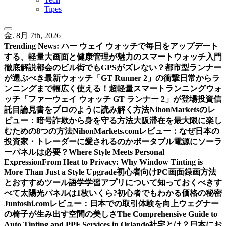
Tipes
金. 8月 7th, 2026
Trending News:
ハー ウェイ ウォッチで毎日をアップデート
する、軽量大画面と健康管理が魅力のスマートウォッチ入門
徹底解説
都会のビル街でもGPSがズレない？都市型ランナー
が選ぶべき最新ウォッチ「GT Runner 2」の衝撃
日常からラ
ンニングまで幅広く使える！超軽量スマートランニングウォ
ッチ「ファーウェイ ウォッチ GT ランナー 2」が登場
投資信
託目論見書をプロのように読み解く方法
NihonMarketsのレ
ビュー：暗号詐欺から身を守る方法
大阪滞在を最大限に楽し
むための8つの方法
NihonMarkets.comレビュー：なぜ日本の
投資家・トレーダーに愛されるのか
ポータブル電源にソーラ
ーパネルは必要？
Where Style Meets Personal
Expression
From Heat to Privacy: Why Window Tinting is
More Than Just a Style Upgrade
初心者向けPC画面録画方法
とおすすめツール
語学学習アプリについて知っておくべきす
べて
太陽光パネルは1枚いくら?初心者でもわかる価格の秘密
Juntoshi.comレビュー：日本での取引体験を向上
ウェグナー
の椅子が生み出す空間の美しさ
The Comprehensive Guide to
Auto Tinting and PPF Services in Orlando
社宅とは？日本にお