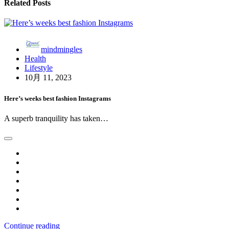
Related Posts
ー
シ
ョ
mindmingles
Health
ン
Lifestyle
10月 11, 2023
Here’s weeks best fashion Instagrams
A superb tranquility has taken…
Continue reading