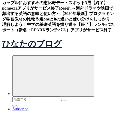
カップルにおすすめの恵比寿デートスポット3選
【終了】
nomoccaアプリがサービス終了
Roger. ～海外ドラマや映画で
頻出する英語の意味と使い方～
【2020年最新】プログラミン
グ学習教材の比較５選
oneとitの違いと使い分けをしっかり
理解しよう！中学の基礎英語を振り返る
【終了】ランチパス
ポート（新名：EPARKランチパス）アプリがサービス終了
ひなたのブログ
検
索
Subscribe
対
象: