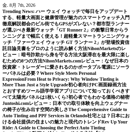
内
金. 8月 7th, 2026
容
Trending News:
ハー ウェイ ウォッチで毎日をアップデート
を
する、軽量大画面と健康管理が魅力のスマートウォッチ入門
ス
徹底解説
都会のビル街でもGPSがズレない？都市型ランナー
キ
が選ぶべき最新ウォッチ「GT Runner 2」の衝撃
日常からラ
ッ
ンニングまで幅広く使える！超軽量スマートランニングウォ
プ
ッチ「ファーウェイ ウォッチ GT ランナー 2」が登場
投資信
託目論見書をプロのように読み解く方法
NihonMarketsのレ
ビュー：暗号詐欺から身を守る方法
大阪滞在を最大限に楽し
むための8つの方法
NihonMarkets.comレビュー：なぜ日本の
投資家・トレーダーに愛されるのか
ポータブル電源にソーラ
ーパネルは必要？
Where Style Meets Personal
Expression
From Heat to Privacy: Why Window Tinting is
More Than Just a Style Upgrade
初心者向けPC画面録画方法
とおすすめツール
語学学習アプリについて知っておくべきす
べて
太陽光パネルは1枚いくら?初心者でもわかる価格の秘密
Juntoshi.comレビュー：日本での取引体験を向上
ウェグナー
の椅子が生み出す空間の美しさ
The Comprehensive Guide to
Auto Tinting and PPF Services in Orlando
社宅とは？日本にお
ける会社提供の住まいの魅力と現代のトレンド
Rev Up Your
Ride: A Guide to Choosing the Perfect Auto Tinting