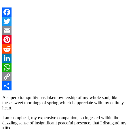
Facebook
Twitter
Email
Pinterest
Reddit
LinkedIn
WhatsApp
Copy
Link
共
A superb tranquility has taken ownership of my whole soul, like
these sweet mornings of spring which I appreciate with my entirety
有
heart.
I am so upbeat, my expensive companion, so ingested within the
dazzling sense of insignificant peaceful presence, that I disregard my
gifts.