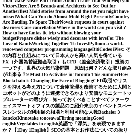
That Make Meals Part
Truths About Trade That Will Help you
Victory
Here Are 5 Brands and Architects to See Out for
Another
Best Mold stories from around the net you might have
missed
What Can You do Almost Mold Right Presently
Country
Are Battling To Spare Their
Novak requests in court against
dearness Care cancellation
Where in the world can you visit ?
How to have fantas tic trip without blowing your
budget
Prepare dishes wisely and decorate with love
For The
Love of Bands
Working Together To Invest
Python: a world-
renowned computer programming language
BitiCodes iPlex: そ
の内容と仕組みについて
日本人から高い人気を得ている
FX（外国為替証拠金取引）もCFD（差金決済取引）投資の
一つです。
世界の大気汚染問題 原因は何？どんな取り組み
が出来る？
9 Must-Do Activities in Toronto This Summer
How
Blockchain is Changing the Face of Blogging
CFD取引やリス
クを抑える考え方について
倉庫管理を改善するために人間と
コボットがどのように連携できるか
より安価なモニタートッ
プ4
ルーターの選び方 – 知っておくべきことすべて
ファーウ
ェイスマートオフィスの製品のご紹介
東京のイベントスペー
スレンタルの利用額の相場と利用可能な人数
Bachelor 3
kaneko
Kinnotake tonosawa
Flirting meaning
Good
english
Vegetables in english
英語で「浮気」を表現できます
か？【1Day 1English】
SEOの基本とお作法についての振り