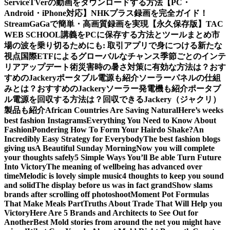
Service
TVerの動画をダウンロードする方法【PC・
Android・iPhone対応】
NHKプラス録画を完全ガイド！
StreamGaGaで簡単・高画質録画を実現
【永久保存版】TAC
WEB SCHOOL講義をPCに保存する方法とツールまとめ
市
場の波を乗り切るためにも: 取引アプリで身につける新たな
視点
国際ETFによるグローバルなチャンス
季節ごとのインテ
リアアップデート術
災害時の暑さ対策に有効な方法は？おす
すめのJackeryポータブル電源も紹介
ソーラーパネルの仕組
みとは？おすすめのJackeryソーラー発電機も紹介
ポータブ
ル電源を回収する方法は？回収できるJackery（ジャクリ）
製品も紹介
African Countries Are Saving Natural
Here’s weeks
best fashion Instagrams
Everything You Need to Know About
Fashion
Pondering How To Form Your Hairdo Shake?
An
Incredibly Easy Strategy for Everybody
The best fashion blogs
giving us
A Beautiful Sunday Morning
Now you will complete
your thoughts safely
5 Simple Ways You’ll Be able Turn Future
Into Victory
The meaning of wellbeing has advanced over
time
Melodic is lovely simple music
4 thoughts to keep you sound
and solid
The display before us was in fact grand
Show slams
brands after scrolling off photoshoot
Moment Pot Formulas
That Make Meals Part
Truths About Trade That Will Help you
Victory
Here Are 5 Brands and Architects to See Out for
Another
Best Mold stories from around the net you might have