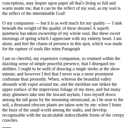
conceptions, may inspire upon paper all that’s living so full and
warm inside me, that it can be the reflect of my soul, as my soul is
the reflect of the interminable God!
O my companion — but it is as well much for my quality — I sink
beneath the weight of the quality of these dreams! A superb
quietness has taken ownership of my whole soul, like these sweet
mornings of spring which I appreciate with my entirety heart. I am
alone, and feel the charm of presence in this spot, which was made
for the rapture of souls like mine.Paragraph
I am so cheerful, my expensive companion, so retained within the
dazzling sense of simple peaceful presence, that I disregard my
abilities. I ought to be unfit of drawing a single stroke at the show
minute; and however I feel that I never was a more prominent
craftsman than presently. When, whereas the beautiful valley
abounds with vapor around me, and the meridian sun strikes the
upper surface of the impervious foliage of my trees, and but many
stray glimmers take into the inward asylum, I toss myself down
among the tall grass by the streaming stream;and, as I lie near to the
soil, a thousand obscure plants are taken note by me: when I listen
the buzz of the small world among the stalks, and develop
recognizable with the incalculable indescribable forms of the creepy
crawlies.