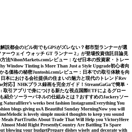
底解説
都会のビル街でもGPSがズレない？都市型ランナーが選
ウェイ ウォッチ GT ランナー 2」が登場
投資信託目論見
の方法
NihonMarkets.comレビュー：なぜ日本の投資家・トレー
hy Window Tinting is More Than Just a Style Upgrade
初心者向
わかる価格の秘密
Juntoshi.comレビュー：日本での取引体験を向
？日本における会社提供の住まいの魅力と現代のトレンド
Rev
ne対応】
NHKプラス録画を完全ガイド！StreamGaGaで簡単・
: 取引アプリで身につける新たな視点
国際ETFによるグロー
源も紹介
ソーラーパネルの仕組みとは？おすすめのJackeryソー
ng Natural
Here’s weeks best fashion Instagrams
Everything You
shion blogs giving us
A Beautiful Sunday Morning
Now you will
time
Melodic is lovely simple music
4 thoughts to keep you sound
 Meals Part
Truths About Trade That Will Help you Victory
Here
Almost Mold Right Presently
Country Are Battling To Spare
hout blowing your budget
Prepare dishes wisely and decorate with