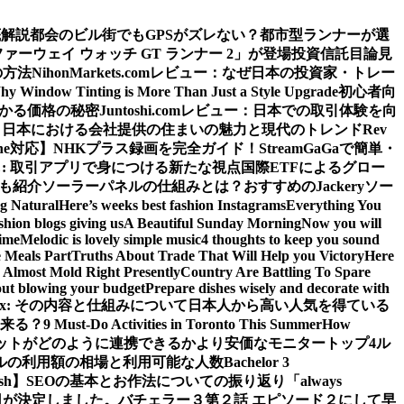
底解説
都会のビル街でもGPSがズレない？都市型ランナーが選
ウェイ ウォッチ GT ランナー 2」が登場
投資信託目論見
の方法
NihonMarkets.comレビュー：なぜ日本の投資家・トレー
hy Window Tinting is More Than Just a Style Upgrade
初心者向
わかる価格の秘密
Juntoshi.comレビュー：日本での取引体験を向
？日本における会社提供の住まいの魅力と現代のトレンド
Rev
ne対応】
NHKプラス録画を完全ガイド！StreamGaGaで簡単・
: 取引アプリで身につける新たな視点
国際ETFによるグロー
源も紹介
ソーラーパネルの仕組みとは？おすすめのJackeryソー
ng Natural
Here’s weeks best fashion Instagrams
Everything You
shion blogs giving us
A Beautiful Sunday Morning
Now you will
time
Melodic is lovely simple music
4 thoughts to keep you sound
 Meals Part
Truths About Trade That Will Help you Victory
Here
Almost Mold Right Presently
Country Are Battling To Spare
hout blowing your budget
Prepare dishes wisely and decorate with
 iPlex: その内容と仕組みについて
日本人から高い人気を得ている
来る？
9 Must-Do Activities in Toronto This Summer
How
ットがどのように連携できるか
より安価なモニタートップ4
ル
ルの利用額の相場と利用可能な人数
Bachelor 3
sh】
SEOの基本とお作法についての振り返り
「always
日が決定しました。
バチェラー３第２話 エピソード２にして早