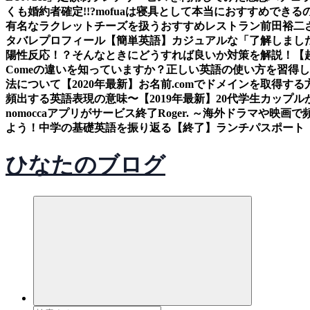
くも婚約者確定!!?
mofuaは寝具として本当におすすめできるの
有名なラクレットチーズを扱うおすすめレストラン
前田裕二
タバレ
プロフィール
【簡単英語】カジュアルな「了解しまし
陽性反応！？そんなときにどうすれば良いか対策を解説！
【
Comeの違いを知っていますか？正しい英語の使い方を習得
法について
【2020年最新】お名前.comでドメインを取得する
頻出する英語表現の意味〜
【2019年最新】20代学生カッ
nomoccaアプリがサービス終了
Roger. ～海外ドラマや映
よう！中学の基礎英語を振り返る
【終了】ランチパスポート（
ひなたのブログ