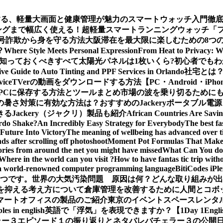
する、軽量大画面と健康管理が魅力のスマートウォッチ入門徹
グまで幅広く使える！超軽量スマートランニングウォッチ「ファー
ー：暗号詐欺から身を守る方法
大阪滞在を最大限に楽しむための8つ
？
Where Style Meets Personal Expression
From Heat to Privacy: W
知っておくべきすべて
太陽光パネルは1枚いくら?初心者でも
e Guide to Auto Tinting and PPF Services in Orlando
社宅とは
vice
TVerの動画をダウンロードする方法【PC・Android・iPho
義をPCに保存する方法とツールまとめ
市場の波を乗り切るためにも
の暑さ対策に有効な方法は？おすすめのJackeryポータブル電
Jackery（ジャクリ）製品も紹介
African Countries Are Savi
rdo Shake?
An Incredibly Easy Strategy for Everybody
The best fa
Future Into Victory
The meaning of wellbeing has advanced over 
s after scrolling off photoshoot
Moment Pot Formulas That Make
ories from around the net you might have missed
What Can You do 
Where in the world can you visit ?
How to have fantas tic trip wit
a world-renowned computer programming language
BitiCodes
一つです。
世界の大気汚染問題 原因は何？どんな取り組みが出
クを抑える考え方について
倉庫管理を改善するために人間とコボ
マートオフィスの製品のご紹介
東京のイベントスペースレンタ
les in english
英語で「浮気」を表現できますか？【1Day 1Engli
ラー３エピソード１の振り返りとネタバレ
バチェラー３の公開