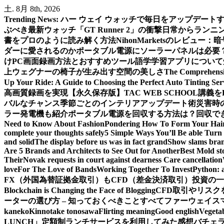
内
土. 8月 8th, 2026
容
Trending News:
ハー ウェイ ウォッチで毎日をアップデート
を
ぶべき最新ウォッチ「GT Runner 2」の衝撃
日常からランニン
ス
書をプロのように読み解く方法
NihonMarketsのレビュ
キ
ダーに愛されるのか
ポータブル電源にソーラーパネルは必要
ッ
けPC画面録画方法とおすすめツール
語学学習アプリについて
プ
上
ウェグナーの椅子が生み出す空間の美しさ
The Comprehensiv
Up Your Ride: A Guide to Choosing the Perfect Auto Tinting Ser
高画質録画を実現
【永久保存版】TAC WEB SCHOOL講
バルなチャンス
季節ごとのインテリアアップデート術
災害時
ラー発電機も紹介
ポータブル電源を回収する方法は？回収できる
Need to Know About Fashion
Pondering How To Form Your Hai
complete your thoughts safely
5 Simple Ways You’ll Be able Turn 
and solid
The display before us was in fact grand
Show slams brand
Are 5 Brands and Architects to See Out for Another
Best Mold st
Their
Novak requests in court against dearness Care cancellation
love
For The Love of Bands
Working Together To Invest
Python: 
FX（外国為替証拠金取引）もCFD（差金決済取引）投資の
Blockchain is Changing the Face of Blogging
CFD取引やリス
ーターの選び方 – 知っておくべきことすべて
ファーウェイス
kaneko
Kinnotake tonosawa
Flirting meaning
Good english
Vegetab
LUNCH」定額制ランチサービスを利用してみた感想
バチェ