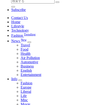
検
索
Subscribe
対
象:
Contact Us
Home
Lifestyle
Technology
Trending
Fashion
New
News
Travel
Food
Health
Air Pollution
Automotive
Business
English
Entertainment
Info
Fashion
Europe
Liberal
Life
Misc
Movie