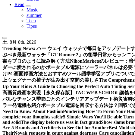
Read
Music
summer
Tech
Tipes
土. 8月 8th, 2026
Trending News:
ハー ウェイ ウォッチで毎日をアップデート
ぶべき最新ウォッチ「GT Runner 2」の衝撃
日常からランニン
書をプロのように読み解く方法
NihonMarketsのレビュ
ダーに愛されるのか
ポータブル電源にソーラーパネルは必要
けPC画面録画方法とおすすめツール
語学学習アプリについて
上
ウェグナーの椅子が生み出す空間の美しさ
The Comprehensiv
Up Your Ride: A Guide to Choosing the Perfect Auto Tinting Ser
高画質録画を実現
【永久保存版】TAC WEB SCHOOL講
バルなチャンス
季節ごとのインテリアアップデート術
災害時
ラー発電機も紹介
ポータブル電源を回収する方法は？回収できる
Need to Know About Fashion
Pondering How To Form Your Hai
complete your thoughts safely
5 Simple Ways You’ll Be able Turn 
and solid
The display before us was in fact grand
Show slams brand
Are 5 Brands and Architects to See Out for Another
Best Mold st
Their
Novak requests in court against dearness Care cancellation