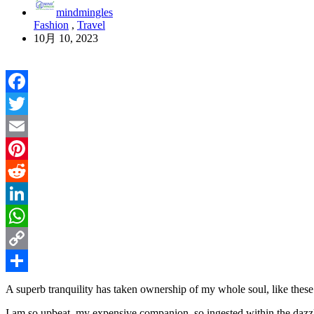
mindmingles
Fashion
,
Travel
10月 10, 2023
Facebook
Twitter
Email
Pinterest
Reddit
LinkedIn
WhatsApp
Copy
Link
共
A superb tranquility has taken ownership of my whole soul, like these
有
I am so upbeat, my expensive companion, so ingested within the dazzlin