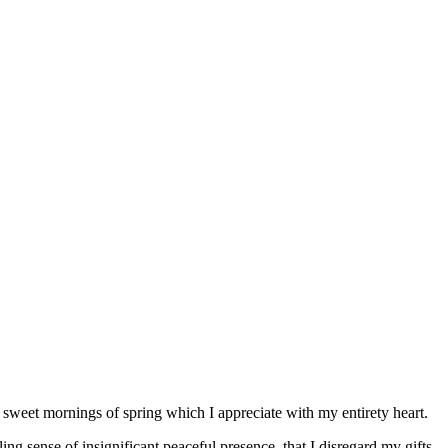
 sweet mornings of spring which I appreciate with my entirety heart.
g sense of insignificant peaceful presence, that I disregard my gifts.