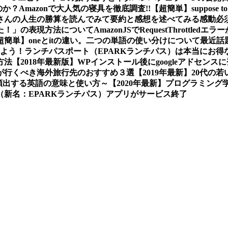
か？Amazonで大人気の寝具を徹底調査!!
【超簡単】suppose
さんの人生の勝算を読んでみて要約と感想を述べてみる
感動必
た！」の表現方法について
AmazonJSでRequestThrot
超簡単】oneとitの違い。二つの単語の使い分けについて
最近話
しよう！
ランチパスポート（EPARKランチパス）は本当にお得
方法
【2018年最新版】WPインストール後にgoogleアドセン
プルが行くべき海外旅行先のおすすめ３選
【2019年最新】20代
画で頻出する英語の意味と使い方～
【2020年最新】プログラミン
新名：EPARKランチパス）アプリがサービス終了