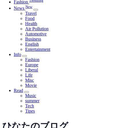
Trending
Fashion
New
News
Travel
Food
Health
Air Pollution
Automotive
Business
English
Entertainment
Info
Fashion
Europe
Liberal
Life
Misc
Movie
Read
Music
summer
Tech
Tipes
ひなたのブログ