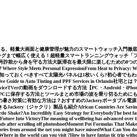
する、軽量大画面と健康管理が魅力のスマートウォッチ入門徹
グまで幅広く使える！超軽量スマートランニングウォッチ「ファー
ー：暗号詐欺から身を守る方法
大阪滞在を最大限に楽しむための8つ
？
Where Style Meets Personal Expression
From Heat to Privacy: W
知っておくべきすべて
太陽光パネルは1枚いくら?初心者でも
e Guide to Auto Tinting and PPF Services in Orlando
社宅とは
vice
TVerの動画をダウンロードする方法【PC・Android・iPho
義をPCに保存する方法とツールまとめ
市場の波を乗り切るためにも
の暑さ対策に有効な方法は？おすすめのJackeryポータブル電
Jackery（ジャクリ）製品も紹介
African Countries Are Savi
rdo Shake?
An Incredibly Easy Strategy for Everybody
The best fa
Future Into Victory
The meaning of wellbeing has advanced over 
s after scrolling off photoshoot
Moment Pot Formulas That Make
ories from around the net you might have missed
What Can You do 
Where in the world can you visit ?
How to have fantas tic trip wit