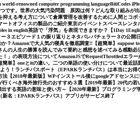
a world-renowned computer programming language
BitiCodes
一つです。
世界の大気汚染問題 原因は何？どんな取り組みが出
クを抑える考え方について
倉庫管理を改善するために人間とコボ
マートオフィスの製品のご紹介
東京のイベントスペースレンタ
les in english
英語で「浮気」を表現できますか？【1Day 1Engli
ラー３エピソード１の振り返りとネタバレ
バチェラー３の公開
か？Amazonで大人気の寝具を徹底調査!!
【超簡単】suppose
さんの人生の勝算を読んでみて要約と感想を述べてみる
感動必
た！」の表現方法について
AmazonJSでRequestThrot
超簡単】oneとitの違い。二つの単語の使い分けについて
最近話
しよう！
ランチパスポート（EPARKランチパス）は本当にお得
方法
【2018年最新版】WPインストール後にgoogleアドセン
プルが行くべき海外旅行先のおすすめ３選
【2019年最新】20代
画で頻出する英語の意味と使い方～
【2020年最新】プログラミン
新名：EPARKランチパス）アプリがサービス終了