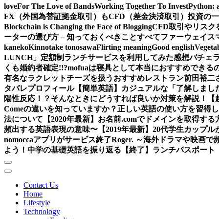
love
For The Love of Bands
Working Together To Invest
Python: 
FX（外国為替証拠金取引）もCFD（差金決済取引）投資の
Blockchain is Changing the Face of Blogging
CFD取引やリス
ーターの選び方 – 知っておくべきことすべて
ファーウェイス
kaneko
Kinnotake tonosawa
Flirting meaning
Good english
Vegetab
LUNCH」定額制ランチサービスを利用してみた感想
バチェ
くも婚約者確定!!?
mofuaは寝具として本当におすすめできるの
有名なラクレットチーズを扱うおすすめレストラン
前田裕二
タバレ
プロフィール
【簡単英語】カジュアルな「了解しまし
陽性反応！？そんなときにどうすれば良いか対策を解説！
【
Comeの違いを知っていますか？正しい英語の使い方を習得
法について
【2020年最新】お名前.comでドメインを取得する
頻出する英語表現の意味〜
【2019年最新】20代学生カッ
nomoccaアプリがサービス終了
Roger. ～海外ドラマや映
よう！中学の基礎英語を振り返る
【終了】ランチパスポート（
Contact Us
Home
Lifestyle
Technology