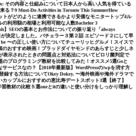
 iPlex: その内容と仕組みについて
日本人から高い人気を得ている
来る？
9 Must-Do Activities in Toronto This Summer
How
ットがどのように連携できるか
より安価なモニタートップ4
ル
ルの利用額の相場と利用可能な人数
Bachelor 3
sh】
SEOの基本とお作法についての振り返り
「always
日が決定しました。
バチェラー３第２話 エピソード２にして早
 to be 〜の正しい使い方について
チューリッヒグルメ！スイスで
須のおすすめ映画！ブラッドダイヤモンドのあらすじと少しネ
tledエラーが表示されたときの問題点と対処法について
ピロリ菌判定で
題のプログラミング教材を比較してみた！オススメ5選
Goと
なサービスなの？
【2018年最新版】WordPressの/wpを消す方
スに登録する方法について
Okey Dokey. 〜海外映画や海外ドラマで
の若いカップルにおすすめの恵比寿デートスポット3選
【終了】
グ学習教材の比較５選
oneとitの違いと使い分けをしっかり理解し