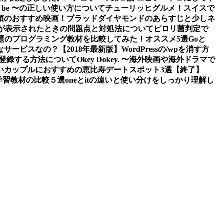
 to be 〜の正しい使い方について
チューリッヒグルメ！スイスで
須のおすすめ映画！ブラッドダイヤモンドのあらすじと少しネ
tledエラーが表示されたときの問題点と対処法について
ピロリ菌判定で
題のプログラミング教材を比較してみた！オススメ5選
Goと
なサービスなの？
【2018年最新版】WordPressの/wpを消す方
スに登録する方法について
Okey Dokey. 〜海外映画や海外ドラマで
の若いカップルにおすすめの恵比寿デートスポット3選
【終了】
グ学習教材の比較５選
oneとitの違いと使い分けをしっかり理解し