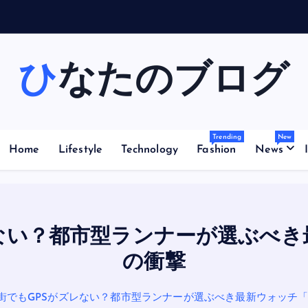
G
P
S
が
ズ
レ
ひなたのブログ
Trending
New
Home
Lifestyle
Technology
Fashion
News
い？都市型ランナーが選ぶべき最新ウ
の衝撃
でもGPSがズレない？都市型ランナーが選ぶべき最新ウォッチ「GT 