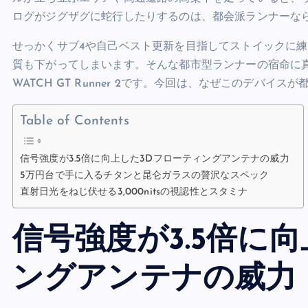
e
er
l
es
di
e
s
y
ログがジグザグに蛇行したりするのは、都会派ランナーな
b
t
t
dI
A
Li
せっかくサブ4や自己ベスト更新を目指してストイックに
o
n
p
n
質も下がってしまいます。そんな都市型ランナーの宿命に真
o
p
k
WATCH GT Runner 2です。今回は、なぜこのデバ
k
Table of Contents
信号強度が3.5倍に向上した3Dフローティングアンテナの威力
5万円台で手に入るチタンと昆仑ガラスの贅沢なスペック
直射日光をねじ伏せる3,000nitsの視認性とスタミナ
信号強度が3.5倍に
ングアンテナの威力