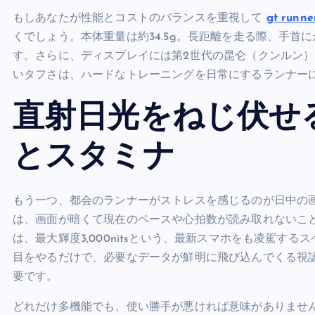
もしあなたが性能とコストのバランスを重視して
gt runn
くでしょう。本体重量は約34.5g。長距離を走る際、手
す。さらに、ディスプレイには第2世代の昆仑（クンルン
いタフさは、ハードなトレーニングを日常にするランナー
直射日光をねじ伏せる3
とスタミナ
もう一つ、都会のランナーがストレスを感じるのが日中の
は、画面が暗くて現在のペースや心拍数が読み取れないことが多々
は、最大輝度3,000nitsという、最新スマホをも凌駕
目をやるだけで、必要なデータが鮮明に飛び込んでくる視
要です。
どれだけ多機能でも、使い勝手が悪ければ意味がありません。