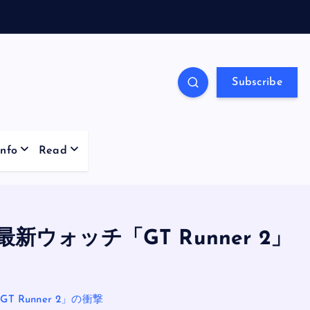
Subscribe
Info
Read
ォッチ「GT Runner 2」
Runner 2」の衝撃