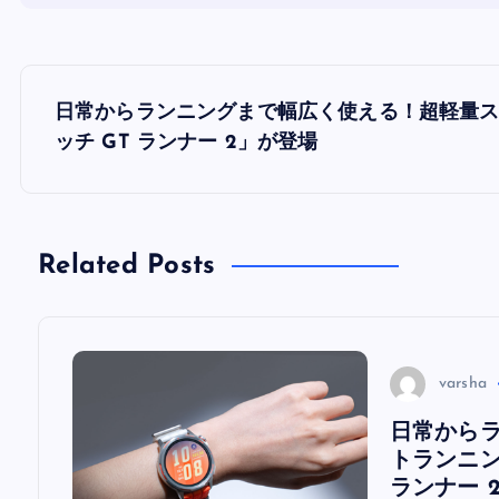
投
日常からランニングまで幅広く使える！超軽量ス
稿
ッチ GT ランナー 2」が登場
ナ
Related Posts
ビ
ゲ
varsha
ー
日常から
シ
トランニン
ランナー 