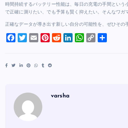
時間持続するバッテリー性能は、毎日の充電の手間という
で正確に測りたい、でも予算も賢く抑えたい。そんなワガ
正確なデータが導き出す新しい自分の可能性を、ぜひその
F
T
E
Pi
R
Li
W
C
共
a
wi
m
nt
e
n
h
o
有
c
tt
ai
er
d
k
at
p
e
er
l
es
di
e
s
y
b
t
t
dI
A
Li
o
n
p
n
o
p
k
varsha
k