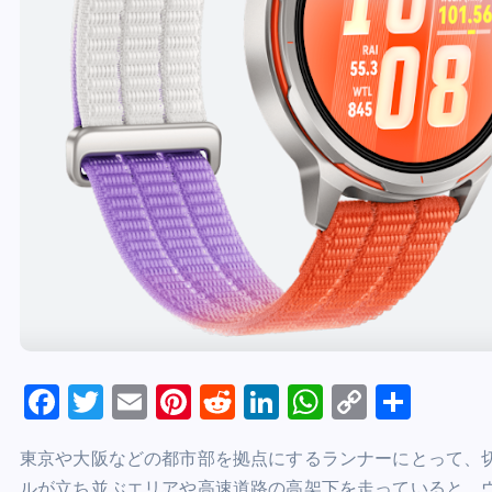
F
T
E
Pi
R
Li
W
C
共
a
wi
m
nt
e
n
h
o
有
東京や大阪などの都市部を拠点にするランナーにとって、切
c
tt
ai
er
d
k
at
p
ルが立ち並ぶエリアや高速道路の高架下を走っていると、