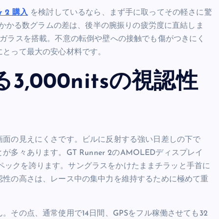
er 2 購入
を検討しているなら、まず手に取ってその軽さに驚
首にかかる数グラムの差は、後半の腕振りの疲労度に直結しま
）ガラスを搭載。不意の転倒や壁への接触でも傷がつきにく
にとって最大の安心材料です。
,000nitsの視認性
画面の見えにくさです。ビルに反射する強い日差しの下で
あります。GT Runner 2のAMOLEDディスプレイ
するスペックを誇ります。サングラスをかけたままチラッと手首に
認性の高さは、レース中の集中力を維持するために極めて重
その点、通常使用で14日間、GPSをフル稼働させても32