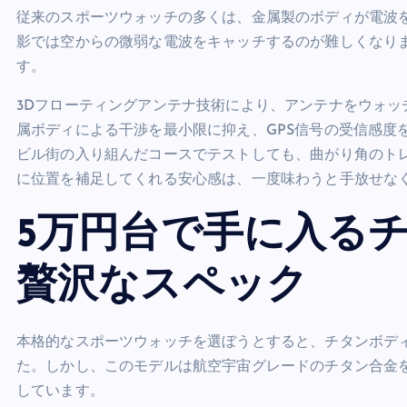
従来のスポーツウォッチの多くは、金属製のボディが電波
影では空からの微弱な電波をキャッチするのが難しくなります。
す。
3Dフローティングアンテナ技術により、アンテナをウォ
属ボディによる干渉を最小限に抑え、GPS信号の受信感度を
ビル街の入り組んだコースでテストしても、曲がり角のト
に位置を補足してくれる安心感は、一度味わうと手放せな
5万円台で手に入る
贅沢なスペック
本格的なスポーツウォッチを選ぼうとすると、チタンボディ
た。しかし、このモデルは航空宇宙グレードのチタン合金を採
しています。