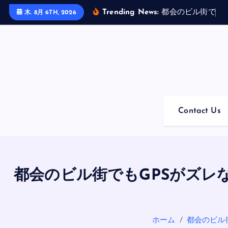
内
Trending News:
都
会
の
ビ
ル
街
で
も
木. 8月 6TH, 2026
容
を
ス
キ
ッ
プ
Contact Us
都会のビル街でもGPSがズレな
ホーム
都会のビル街