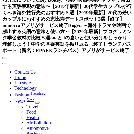
る方法について
Okey Dokey. 〜海外映画や海外ドラマで頻出
する英語表現の意味〜
【2019年最新】20代学生カップルが行
くべき海外旅行先のおすすめ３選
【2019年最新】20代の若い
カップルにおすすめの恵比寿デートスポット3選
【終了】
nomoccaアプリがサービス終了
Roger. ～海外ドラマや映画で
頻出する英語の意味と使い方～
【2020年最新】プログラミン
グ学習教材の比較５選
oneとitの違いと使い分けをしっかり
理解しよう！中学の基礎英語を振り返る
【終了】ランチパス
ポート（新名：EPARKランチパス）アプリがサービス終了
Contact Us
Home
Lifestyle
Technology
Trending
Fashion
New
News
Travel
Food
Health
Air Pollution
Automotive
Business