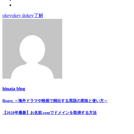
okey
okey dokey
了解
hinata blog
Roger. ～海外ドラマや映画で頻出する英語の意味と使い方～
投
稿
【2020年最新】お名前.comでドメインを取得する方法
ナ
ビ