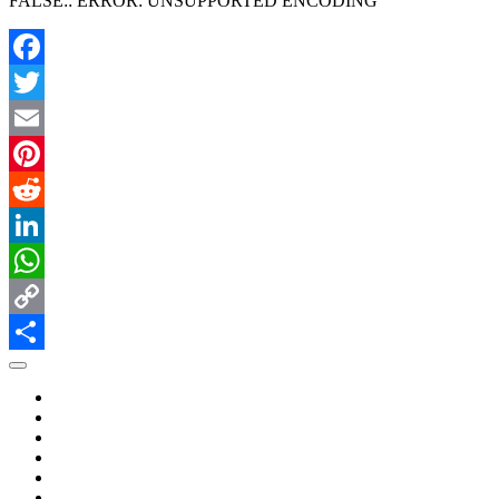
FALSE:: ERROR: UNSUPPORTED ENCODING
有
Facebook
Twitter
Email
Pinterest
Reddit
LinkedIn
WhatsApp
Copy
Link
共
有