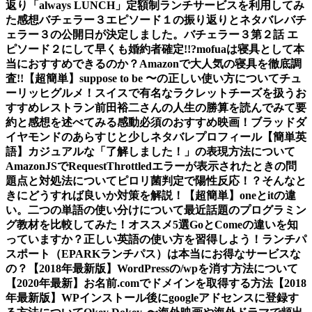
返り
「always LUNCH」定額制ランチサービスを利用してみ
た感想
バチェラー３エピソード１の振り返りとネタバレ
バチ
ェラー３の公開日が決定しました。
バチェラー３第２話 エ
ピソード２にして早くも婚約者確定!!?
mofuaは寝具として本
当におすすめできるのか？Amazonで大人気の寝具を徹底調
査!!
【超簡単】suppose to be 〜の正しい使い方について
チュ
ーリッヒグルメ！スイスで有名なラクレットチーズを扱うお
すすめレストラン
前田裕二さんの人生の勝算を読んでみて要
約と感想を述べてみる
感動必須のおすすめ映画！ブラッドダ
イヤモンドのあらすじと少しネタバレ
プロフィール
【簡単英
語】カジュアルな「了解しました！」の表現方法について
AmazonJSでRequestThrottledエラーが表示されたときの問
題点と対処法について
ピロリ菌判定で陽性反応！？そんなと
きにどうすれば良いか対策を解説！
【超簡単】oneとitの違
い。二つの単語の使い分けについて
最近話題のプログラミン
グ教材を比較してみた！オススメ5選
GoとComeの違いを知
っていますか？正しい英語の使い方を習得しよう！
ランチパ
スポート（EPARKランチパス）は本当にお得なサービスな
の？
【2018年最新版】WordPressの/wpを消す方法について
【2020年最新】お名前.comでドメインを取得する方法
【2018
年最新版】WPインストール後にgoogleアドセンスに登録す