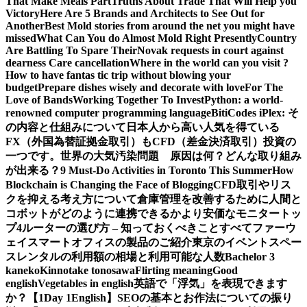
That Make Meals Part
Truths About Trade That Will Help you
Victory
Here Are 5 Brands and Architects to See Out for
Another
Best Mold stories from around the net you might have
missed
What Can You do Almost Mold Right Presently
Country
Are Battling To Spare Their
Novak requests in court against
dearness Care cancellation
Where in the world can you visit ?
How to have fantas tic trip without blowing your
budget
Prepare dishes wisely and decorate with love
For The
Love of Bands
Working Together To Invest
Python: a world-
renowned computer programming language
BitiCodes iPlex: そ
の内容と仕組みについて
日本人から高い人気を得ている
FX（外国為替証拠金取引）もCFD（差金決済取引）投資の
一つです。
世界の大気汚染問題 原因は何？どんな取り組み
が出来る？
9 Must-Do Activities in Toronto This Summer
How
Blockchain is Changing the Face of Blogging
CFD取引やリス
クを抑える考え方について
倉庫管理を改善するために人間と
コボットがどのように連携できるか
より安価なモニタートッ
プ4
ルーターの選び方 – 知っておくべきことすべて
ファーウ
ェイスマートオフィスの製品のご紹介
東京のイベントスペー
スレンタルの利用額の相場と利用可能な人数
Bachelor 3
kaneko
Kinnotake tonosawa
Flirting meaning
Good
english
Vegetables in english
英語で「浮気」を表現できます
か？【1Day 1English】
SEOの基本とお作法についての振り