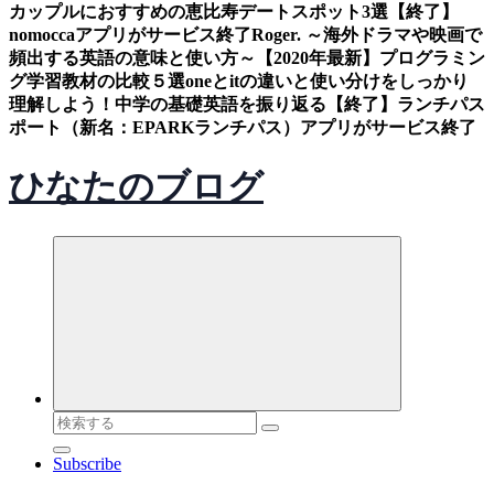
カップルにおすすめの恵比寿デートスポット3選
【終了】
nomoccaアプリがサービス終了
Roger. ～海外ドラマや映画で
頻出する英語の意味と使い方～
【2020年最新】プログラミン
グ学習教材の比較５選
oneとitの違いと使い分けをしっかり
理解しよう！中学の基礎英語を振り返る
【終了】ランチパス
ポート（新名：EPARKランチパス）アプリがサービス終了
ひなたのブログ
検
索
Subscribe
対
象: