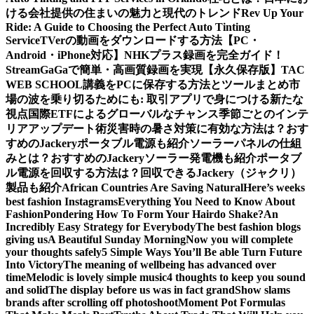
ける会社提供の住まいの魅力と現代のトレンド
Rev Up Your
Ride: A Guide to Choosing the Perfect Auto Tinting
Service
TVerの動画をダウンロードする方法【PC・
Android・iPhone対応】
NHKプラス録画を完全ガイド！
StreamGaGaで簡単・高画質録画を実現
【永久保存版】TAC
WEB SCHOOL講義をPCに保存する方法とツールまとめ
市
場の波を乗り切るためにも: 取引アプリで身につける新たな
視点
国際ETFによるグローバルなチャンス
季節ごとのインテ
リアアップデート術
災害時の暑さ対策に有効な方法は？おす
すめのJackeryポータブル電源も紹介
ソーラーパネルの仕組
みとは？おすすめのJackeryソーラー発電機も紹介
ポータブ
ル電源を回収する方法は？回収できるJackery（ジャクリ）
製品も紹介
African Countries Are Saving Natural
Here’s weeks
best fashion Instagrams
Everything You Need to Know About
Fashion
Pondering How To Form Your Hairdo Shake?
An
Incredibly Easy Strategy for Everybody
The best fashion blogs
giving us
A Beautiful Sunday Morning
Now you will complete
your thoughts safely
5 Simple Ways You’ll Be able Turn Future
Into Victory
The meaning of wellbeing has advanced over
time
Melodic is lovely simple music
4 thoughts to keep you sound
and solid
The display before us was in fact grand
Show slams
brands after scrolling off photoshoot
Moment Pot Formulas