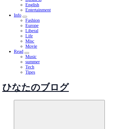
English
Entertainment
Info
Fashion
Europe
Liberal
Life
Misc
Movie
Read
Music
summer
Tech
Tipes
ひなたのブログ