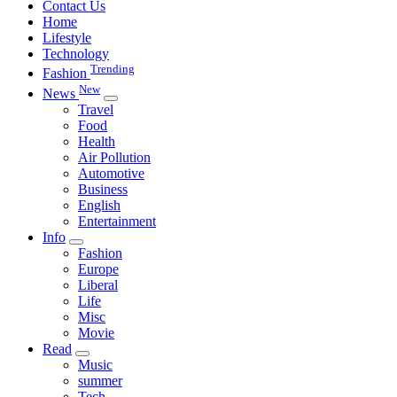
Contact Us
Home
Lifestyle
Technology
Trending
Fashion
New
News
Travel
Food
Health
Air Pollution
Automotive
Business
English
Entertainment
Info
Fashion
Europe
Liberal
Life
Misc
Movie
Read
Music
summer
Tech