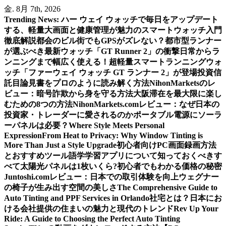
内
金. 8月 7th, 2026
容
Trending News:
ハー ウェイ ウォッチで毎日をアップデート
を
する、軽量大画面と健康管理が魅力のスマートウォッチ入門
ス
徹底解説
都会のビル街でもGPSがズレない？都市型ランナー
キ
が選ぶべき最新ウォッチ「GT Runner 2」の衝撃
日常からラ
ッ
ンニングまで幅広く使える！超軽量スマートランニングウォ
プ
ッチ「ファーウェイ ウォッチ GT ランナー 2」が登場
投資信
託目論見書をプロのように読み解く方法
NihonMarketsのレ
ビュー：暗号詐欺から身を守る方法
大阪滞在を最大限に楽し
むための8つの方法
NihonMarkets.comレビュー：なぜ日本の
投資家・トレーダーに愛されるのか
ポータブル電源にソーラ
ーパネルは必要？
Where Style Meets Personal
Expression
From Heat to Privacy: Why Window Tinting is
More Than Just a Style Upgrade
初心者向けPC画面録画方法
とおすすめツール
語学学習アプリについて知っておくべきす
べて
太陽光パネルは1枚いくら?初心者でもわかる価格の秘密
Juntoshi.comレビュー：日本での取引体験を向上
ウェグナー
の椅子が生み出す空間の美しさ
The Comprehensive Guide to
Auto Tinting and PPF Services in Orlando
社宅とは？日本にお
ける会社提供の住まいの魅力と現代のトレンド
Rev Up Your
Ride: A Guide to Choosing the Perfect Auto Tinting