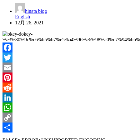
hinata blog
English
12月 26, 2021
Facebook
Twitter
Email
Pinterest
Reddit
LinkedIn
WhatsApp
Copy
Link
共