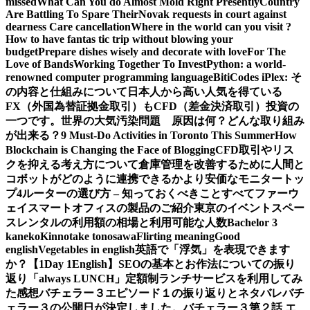
missed
What Can You do Almost Mold Right Presently
Country
Are Battling To Spare Their
Novak requests in court against
dearness Care cancellation
Where in the world can you visit ?
How to have fantas tic trip without blowing your
budget
Prepare dishes wisely and decorate with love
For The
Love of Bands
Working Together To Invest
Python: a world-
renowned computer programming language
BitiCodes iPlex: そ
の内容と仕組みについて
日本人から高い人気を得ている
FX（外国為替証拠金取引）もCFD（差金決済取引）投資の
一つです。
世界の大気汚染問題 原因は何？どんな取り組み
が出来る？
9 Must-Do Activities in Toronto This Summer
How
Blockchain is Changing the Face of Blogging
CFD取引やリス
クを抑える考え方について
倉庫管理を改善するために人間と
コボットがどのように連携できるか
より安価なモニタートッ
プ4
ルーターの選び方 – 知っておくべきことすべて
ファーウ
ェイスマートオフィスの製品のご紹介
東京のイベントスペー
スレンタルの利用額の相場と利用可能な人数
Bachelor 3
kaneko
Kinnotake tonosawa
Flirting meaning
Good
english
Vegetables in english
英語で「浮気」を表現できます
か？【1Day 1English】
SEOの基本とお作法についての振り
返り
「always LUNCH」定額制ランチサービスを利用してみ
た感想
バチェラー３エピソード１の振り返りとネタバレ
バチ
ェラー３の公開日が決定しました。
バチェラー３第２話 エ