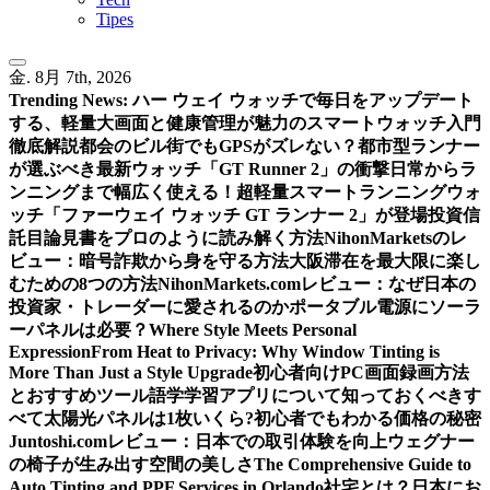
Tipes
金. 8月 7th, 2026
Trending News:
ハー ウェイ ウォッチで毎日をアップデート
する、軽量大画面と健康管理が魅力のスマートウォッチ入門
徹底解説
都会のビル街でもGPSがズレない？都市型ランナー
が選ぶべき最新ウォッチ「GT Runner 2」の衝撃
日常からラ
ンニングまで幅広く使える！超軽量スマートランニングウォ
ッチ「ファーウェイ ウォッチ GT ランナー 2」が登場
投資信
託目論見書をプロのように読み解く方法
NihonMarketsのレ
ビュー：暗号詐欺から身を守る方法
大阪滞在を最大限に楽し
むための8つの方法
NihonMarkets.comレビュー：なぜ日本の
投資家・トレーダーに愛されるのか
ポータブル電源にソーラ
ーパネルは必要？
Where Style Meets Personal
Expression
From Heat to Privacy: Why Window Tinting is
More Than Just a Style Upgrade
初心者向けPC画面録画方法
とおすすめツール
語学学習アプリについて知っておくべきす
べて
太陽光パネルは1枚いくら?初心者でもわかる価格の秘密
Juntoshi.comレビュー：日本での取引体験を向上
ウェグナー
の椅子が生み出す空間の美しさ
The Comprehensive Guide to
Auto Tinting and PPF Services in Orlando
社宅とは？日本にお