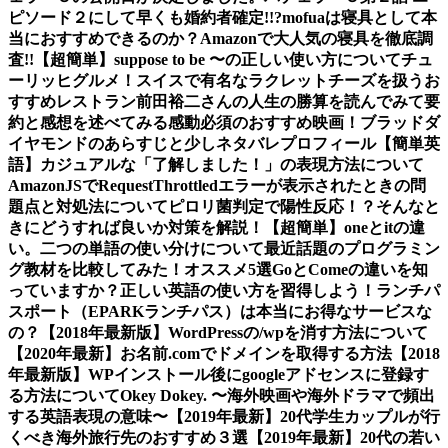
ピソード２にして早くも婚約者確定!!?
mofuaは寝具として本
当におすすめできるのか？Amazonで大人気の寝具を徹底調
査!!
【超簡単】suppose to be 〜の正しい使い方について
チュ
ーリッヒグルメ！スイスで有名なラクレットチーズを扱うお
すすめレストラン
前田裕二さんの人生の勝算を読んでみて要
約と感想を述べてみる
感動必須のおすすめ映画！ブラッドダ
イヤモンドのあらすじと少しネタバレ
プロフィール
【簡単英
語】カジュアルな「了解しました！」の表現方法について
AmazonJSでRequestThrottledエラーが表示されたときの問
題点と対処法について
ピロリ菌判定で陽性反応！？そんなと
きにどうすれば良いか対策を解説！
【超簡単】oneとitの違
い。二つの単語の使い分けについて
最近話題のプログラミン
グ教材を比較してみた！オススメ5選
GoとComeの違いを知
っていますか？正しい英語の使い方を習得しよう！
ランチパ
スポート（EPARKランチパス）は本当にお得なサービスな
の？
【2018年最新版】WordPressの/wpを消す方法について
【2020年最新】お名前.comでドメインを取得する方法
【2018
年最新版】WPインストール後にgoogleアドセンスに登録す
る方法について
Okey Dokey. 〜海外映画や海外ドラマで頻出
する英語表現の意味〜
【2019年最新】20代学生カップルが行
くべき海外旅行先のおすすめ３選
【2019年最新】20代の若い