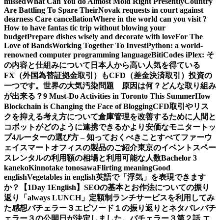
missed
What Can You do Almost Mold Right Presently
Country
Are Battling To Spare Their
Novak requests in court against
dearness Care cancellation
Where in the world can you visit ?
How to have fantas tic trip without blowing your
budget
Prepare dishes wisely and decorate with love
For The
Love of Bands
Working Together To Invest
Python: a world-
renowned computer programming language
BitiCodes iPlex: そ
の内容と仕組みについて
日本人から高い人気を得ている
FX（外国為替証拠金取引）もCFD（差金決済取引）投資の
一つです。
世界の大気汚染問題 原因は何？どんな取り組み
が出来る？
9 Must-Do Activities in Toronto This Summer
How
Blockchain is Changing the Face of Blogging
CFD取引やリス
クを抑える考え方について
倉庫管理を改善するために人間と
コボットがどのように連携できるか
より安価なモニタートッ
プ4
ルーターの選び方 – 知っておくべきことすべて
ファーウ
ェイスマートオフィスの製品のご紹介
東京のイベントスペー
スレンタルの利用額の相場と利用可能な人数
Bachelor 3
kaneko
Kinnotake tonosawa
Flirting meaning
Good
english
Vegetables in english
英語で「浮気」を表現できます
か？【1Day 1English】
SEOの基本とお作法についての振り
返り
「always LUNCH」定額制ランチサービスを利用してみ
た感想
バチェラー３エピソード１の振り返りとネタバレ
バチ
ェラー３の公開日が決定しました。
バチェラー３第２話 エ