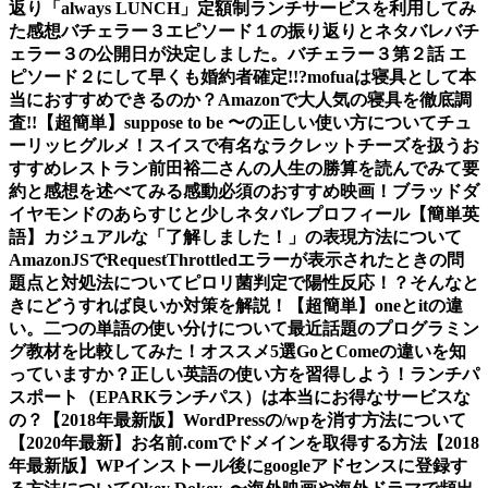
返り
「always LUNCH」定額制ランチサービスを利用してみ
た感想
バチェラー３エピソード１の振り返りとネタバレ
バチ
ェラー３の公開日が決定しました。
バチェラー３第２話 エ
ピソード２にして早くも婚約者確定!!?
mofuaは寝具として本
当におすすめできるのか？Amazonで大人気の寝具を徹底調
査!!
【超簡単】suppose to be 〜の正しい使い方について
チュ
ーリッヒグルメ！スイスで有名なラクレットチーズを扱うお
すすめレストラン
前田裕二さんの人生の勝算を読んでみて要
約と感想を述べてみる
感動必須のおすすめ映画！ブラッドダ
イヤモンドのあらすじと少しネタバレ
プロフィール
【簡単英
語】カジュアルな「了解しました！」の表現方法について
AmazonJSでRequestThrottledエラーが表示されたときの問
題点と対処法について
ピロリ菌判定で陽性反応！？そんなと
きにどうすれば良いか対策を解説！
【超簡単】oneとitの違
い。二つの単語の使い分けについて
最近話題のプログラミン
グ教材を比較してみた！オススメ5選
GoとComeの違いを知
っていますか？正しい英語の使い方を習得しよう！
ランチパ
スポート（EPARKランチパス）は本当にお得なサービスな
の？
【2018年最新版】WordPressの/wpを消す方法について
【2020年最新】お名前.comでドメインを取得する方法
【2018
年最新版】WPインストール後にgoogleアドセンスに登録す