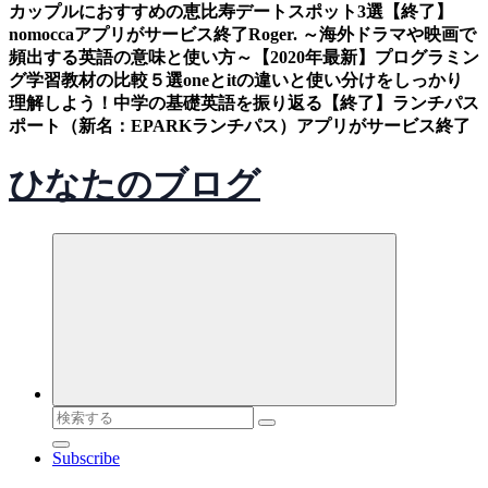
カップルにおすすめの恵比寿デートスポット3選
【終了】
nomoccaアプリがサービス終了
Roger. ～海外ドラマや映画で
頻出する英語の意味と使い方～
【2020年最新】プログラミン
グ学習教材の比較５選
oneとitの違いと使い分けをしっかり
理解しよう！中学の基礎英語を振り返る
【終了】ランチパス
ポート（新名：EPARKランチパス）アプリがサービス終了
ひなたのブログ
検
索
Subscribe
対
象: