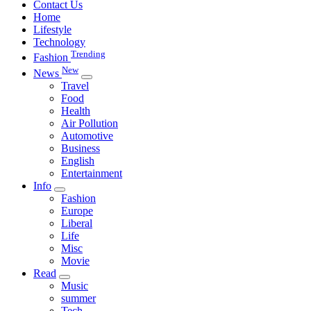
Contact Us
Home
Lifestyle
Technology
Trending
Fashion
New
News
Travel
Food
Health
Air Pollution
Automotive
Business
English
Entertainment
Info
Fashion
Europe
Liberal
Life
Misc
Movie
Read
Music
summer
Tech