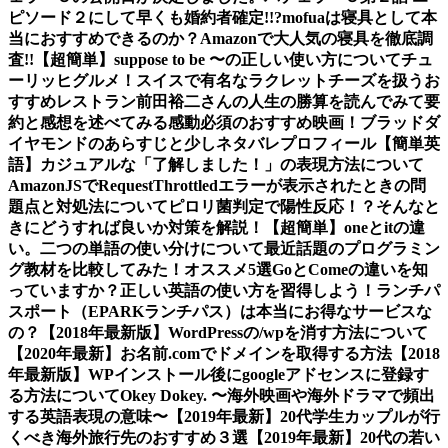
ピソード２にして早くも婚約者確定!!?
mofuaは寝具として本
当におすすめできるのか？Amazonで大人気の寝具を徹底調
査!!
【超簡単】suppose to be 〜の正しい使い方について
チュ
ーリッヒグルメ！スイスで有名なラクレットチーズを扱うお
すすめレストラン
前田裕二さんの人生の勝算を読んでみて要
約と感想を述べてみる
感動必須のおすすめ映画！ブラッドダ
イヤモンドのあらすじと少しネタバレ
プロフィール
【簡単英
語】カジュアルな「了解しました！」の表現方法について
AmazonJSでRequestThrottledエラーが表示されたときの問
題点と対処法について
ピロリ菌判定で陽性反応！？そんなと
きにどうすれば良いか対策を解説！
【超簡単】oneとitの違
い。二つの単語の使い分けについて
最近話題のプログラミン
グ教材を比較してみた！オススメ5選
GoとComeの違いを知
っていますか？正しい英語の使い方を習得しよう！
ランチパ
スポート（EPARKランチパス）は本当にお得なサービスな
の？
【2018年最新版】WordPressの/wpを消す方法について
【2020年最新】お名前.comでドメインを取得する方法
【2018
年最新版】WPインストール後にgoogleアドセンスに登録す
る方法について
Okey Dokey. 〜海外映画や海外ドラマで頻出
する英語表現の意味〜
【2019年最新】20代学生カップルが行
くべき海外旅行先のおすすめ３選
【2019年最新】20代の若い