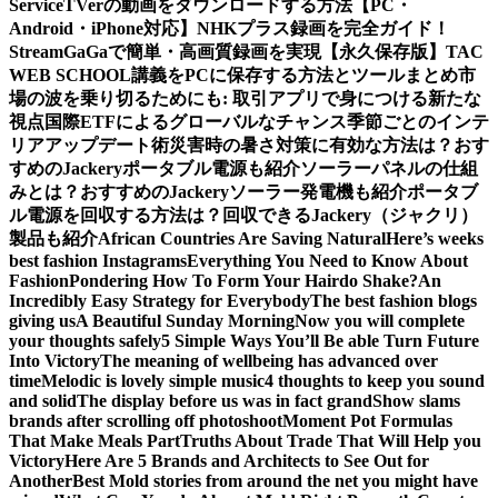
Service
TVerの動画をダウンロードする方法【PC・
Android・iPhone対応】
NHKプラス録画を完全ガイド！
StreamGaGaで簡単・高画質録画を実現
【永久保存版】TAC
WEB SCHOOL講義をPCに保存する方法とツールまとめ
市
場の波を乗り切るためにも: 取引アプリで身につける新たな
視点
国際ETFによるグローバルなチャンス
季節ごとのインテ
リアアップデート術
災害時の暑さ対策に有効な方法は？おす
すめのJackeryポータブル電源も紹介
ソーラーパネルの仕組
みとは？おすすめのJackeryソーラー発電機も紹介
ポータブ
ル電源を回収する方法は？回収できるJackery（ジャクリ）
製品も紹介
African Countries Are Saving Natural
Here’s weeks
best fashion Instagrams
Everything You Need to Know About
Fashion
Pondering How To Form Your Hairdo Shake?
An
Incredibly Easy Strategy for Everybody
The best fashion blogs
giving us
A Beautiful Sunday Morning
Now you will complete
your thoughts safely
5 Simple Ways You’ll Be able Turn Future
Into Victory
The meaning of wellbeing has advanced over
time
Melodic is lovely simple music
4 thoughts to keep you sound
and solid
The display before us was in fact grand
Show slams
brands after scrolling off photoshoot
Moment Pot Formulas
That Make Meals Part
Truths About Trade That Will Help you
Victory
Here Are 5 Brands and Architects to See Out for
Another
Best Mold stories from around the net you might have