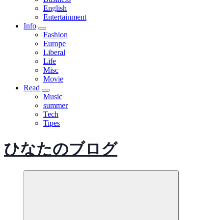
English
Entertainment
Info
Fashion
Europe
Liberal
Life
Misc
Movie
Read
Music
summer
Tech
Tipes
ひなたのブログ