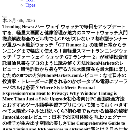
Tipes
木. 8月 6th, 2026
Trending News:
ハー ウェイ ウォッチで毎日をアップデート
する、軽量大画面と健康管理が魅力のスマートウォッチ入門
徹底解説
都会のビル街でもGPSがズレない？都市型ランナー
が選ぶべき最新ウォッチ「GT Runner 2」の衝撃
日常からラ
ンニングまで幅広く使える！超軽量スマートランニングウォ
ッチ「ファーウェイ ウォッチ GT ランナー 2」が登場
投資信
託目論見書をプロのように読み解く方法
NihonMarketsのレ
ビュー：暗号詐欺から身を守る方法
大阪滞在を最大限に楽し
むための8つの方法
NihonMarkets.comレビュー：なぜ日本の
投資家・トレーダーに愛されるのか
ポータブル電源にソーラ
ーパネルは必要？
Where Style Meets Personal
Expression
From Heat to Privacy: Why Window Tinting is
More Than Just a Style Upgrade
初心者向けPC画面録画方法
とおすすめツール
語学学習アプリについて知っておくべきす
べて
太陽光パネルは1枚いくら?初心者でもわかる価格の秘密
Juntoshi.comレビュー：日本での取引体験を向上
ウェグナー
の椅子が生み出す空間の美しさ
The Comprehensive Guide to
Auto Tinting and PPF Services in Orlando
社宅とは？日本にお