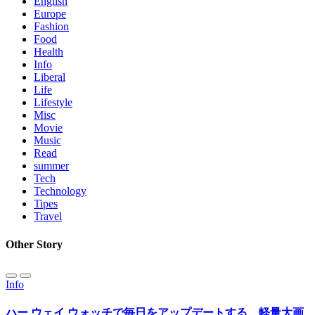
English
Europe
Fashion
Food
Health
Info
Liberal
Life
Lifestyle
Misc
Movie
Music
Read
summer
Tech
Technology
Tipes
Travel
Other Story
Info
ハー ウェイ ウォッチで毎日をアップデートする、軽量大画