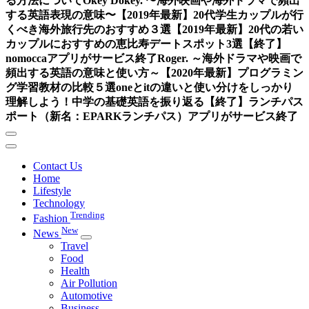
る方法について
Okey Dokey. 〜海外映画や海外ドラマで頻出
する英語表現の意味〜
【2019年最新】20代学生カップルが行
くべき海外旅行先のおすすめ３選
【2019年最新】20代の若い
カップルにおすすめの恵比寿デートスポット3選
【終了】
nomoccaアプリがサービス終了
Roger. ～海外ドラマや映画で
頻出する英語の意味と使い方～
【2020年最新】プログラミン
グ学習教材の比較５選
oneとitの違いと使い分けをしっかり
理解しよう！中学の基礎英語を振り返る
【終了】ランチパス
ポート（新名：EPARKランチパス）アプリがサービス終了
Contact Us
Home
Lifestyle
Technology
Trending
Fashion
New
News
Travel
Food
Health
Air Pollution
Automotive
Business