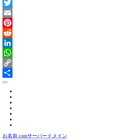
Facebook
Twitter
Email
Pinterest
Reddit
LinkedIn
WhatsApp
Copy
Link
共
有
お名前 com
サーバー
ドメイン