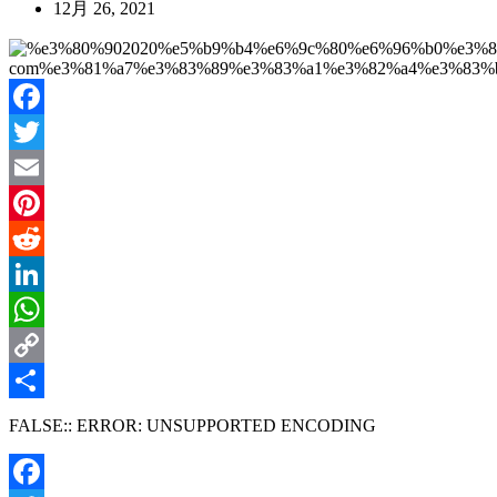
12月 26, 2021
Facebook
Twitter
Email
Pinterest
Reddit
LinkedIn
WhatsApp
Copy
Link
共
FALSE:: ERROR: UNSUPPORTED ENCODING
有