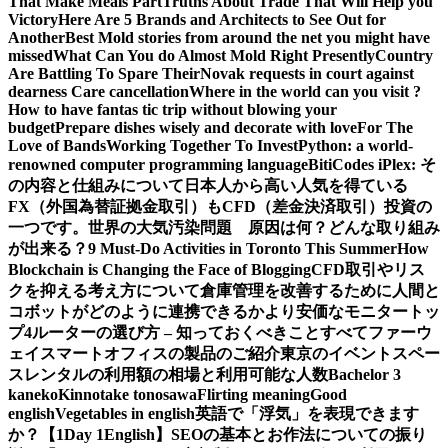
That Make Meals Part
Truths About Trade That Will Help you
Victory
Here Are 5 Brands and Architects to See Out for
Another
Best Mold stories from around the net you might have
missed
What Can You do Almost Mold Right Presently
Country
Are Battling To Spare Their
Novak requests in court against
dearness Care cancellation
Where in the world can you visit ?
How to have fantas tic trip without blowing your
budget
Prepare dishes wisely and decorate with love
For The
Love of Bands
Working Together To Invest
Python: a world-
renowned computer programming language
BitiCodes iPlex: そ
の内容と仕組みについて
日本人から高い人気を得ている
FX（外国為替証拠金取引）もCFD（差金決済取引）投資の
一つです。
世界の大気汚染問題 原因は何？どんな取り組み
が出来る？
9 Must-Do Activities in Toronto This Summer
How
Blockchain is Changing the Face of Blogging
CFD取引やリス
クを抑える考え方について
倉庫管理を改善するために人間と
コボットがどのように連携できるか
より安価なモニタートッ
プ4
ルーターの選び方 – 知っておくべきことすべて
ファーウ
ェイスマートオフィスの製品のご紹介
東京のイベントスペー
スレンタルの利用額の相場と利用可能な人数
Bachelor 3
kaneko
Kinnotake tonosawa
Flirting meaning
Good
english
Vegetables in english
英語で「浮気」を表現できます
か？【1Day 1English】
SEOの基本とお作法についての振り