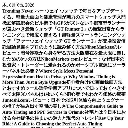
内
木. 8月 6th, 2026
容
Trending News:
ハー ウェイ ウォッチで毎日をアップデート
を
する、軽量大画面と健康管理が魅力のスマートウォッチ入門
ス
徹底解説
都会のビル街でもGPSがズレない？都市型ランナー
キ
が選ぶべき最新ウォッチ「GT Runner 2」の衝撃
日常からラ
ッ
ンニングまで幅広く使える！超軽量スマートランニングウォ
プ
ッチ「ファーウェイ ウォッチ GT ランナー 2」が登場
投資信
託目論見書をプロのように読み解く方法
NihonMarketsのレ
ビュー：暗号詐欺から身を守る方法
大阪滞在を最大限に楽し
むための8つの方法
NihonMarkets.comレビュー：なぜ日本の
投資家・トレーダーに愛されるのか
ポータブル電源にソーラ
ーパネルは必要？
Where Style Meets Personal
Expression
From Heat to Privacy: Why Window Tinting is
More Than Just a Style Upgrade
初心者向けPC画面録画方法
とおすすめツール
語学学習アプリについて知っておくべきす
べて
太陽光パネルは1枚いくら?初心者でもわかる価格の秘密
Juntoshi.comレビュー：日本での取引体験を向上
ウェグナー
の椅子が生み出す空間の美しさ
The Comprehensive Guide to
Auto Tinting and PPF Services in Orlando
社宅とは？日本にお
ける会社提供の住まいの魅力と現代のトレンド
Rev Up Your
Ride: A Guide to Choosing the Perfect Auto Tinting