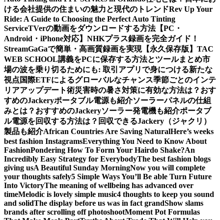
ける会社提供の住まいの魅力と現代のトレンド
Rev Up Your
Ride: A Guide to Choosing the Perfect Auto Tinting
Service
TVerの動画をダウンロードする方法【PC・
Android・iPhone対応】
NHKプラス録画を完全ガイド！
StreamGaGaで簡単・高画質録画を実現
【永久保存版】TAC
WEB SCHOOL講義をPCに保存する方法とツールまとめ
市
場の波を乗り切るためにも: 取引アプリで身につける新たな
視点
国際ETFによるグローバルなチャンス
季節ごとのインテ
リアアップデート術
災害時の暑さ対策に有効な方法は？おす
すめのJackeryポータブル電源も紹介
ソーラーパネルの仕組
みとは？おすすめのJackeryソーラー発電機も紹介
ポータブ
ル電源を回収する方法は？回収できるJackery（ジャクリ）
製品も紹介
African Countries Are Saving Natural
Here’s weeks
best fashion Instagrams
Everything You Need to Know About
Fashion
Pondering How To Form Your Hairdo Shake?
An
Incredibly Easy Strategy for Everybody
The best fashion blogs
giving us
A Beautiful Sunday Morning
Now you will complete
your thoughts safely
5 Simple Ways You’ll Be able Turn Future
Into Victory
The meaning of wellbeing has advanced over
time
Melodic is lovely simple music
4 thoughts to keep you sound
and solid
The display before us was in fact grand
Show slams
brands after scrolling off photoshoot
Moment Pot Formulas