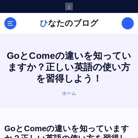
内
容
を
ひなたのブログ
ス
キ
ッ
プ
GoとComeの違いを知ってい
ますか？正しい英語の使い方
を習得しよう！
ホーム
GoとComeの違いを知っています