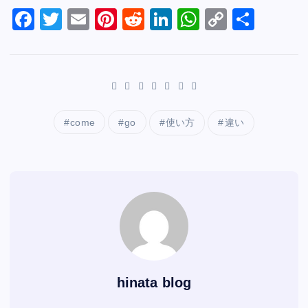
e
F
er
T
l
E
e
Pi
di
R
e
Li
s
W
y
C
共
b
a
wi
m
st
nt
t
e
dI
n
A
h
Li
o
有
o
c
tt
ai
er
d
n
k
p
at
n
p
o
e
er
l
e
di
e
p
s
k
y
k
b
st
t
dI
A
Li
o
n
p
n
come
go
使い方
違い
o
p
k
k
hinata blog