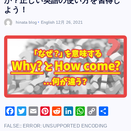
か？正しい英語の使い方を習得し
よう！
hinata blog
English
12月 26, 2021
F
T
E
Pi
R
Li
W
C
共
a
wi
m
nt
e
n
h
o
有
FALSE:: ERROR: UNSUPPORTED ENCODING
c
tt
ai
er
d
k
at
p