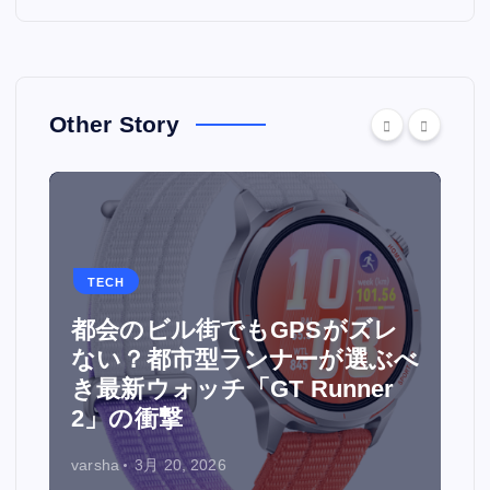
Other Story
TECH
都会のビル街でもGPSがズレ
面
ない？都市型ランナーが選ぶべ
ウ
き最新ウォッチ「GT Runner
2」の衝撃
varsha
3月 20, 2026