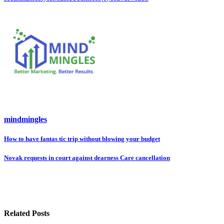
mindmingles
How to have fantas tic trip without blowing your budget
投
稿
Novak requests in court against dearness Care cancellation
ナ
ビ
ゲ
Related Posts
ー