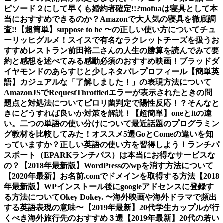
ピソード２にして早くも婚約者確定!!?
mofuaは寝具として本
当におすすめできるのか？Amazonで大人気の寝具を徹底調
査!!
【超簡単】suppose to be 〜の正しい使い方について
チュ
ーリッヒグルメ！スイスで有名なラクレットチーズを扱うお
すすめレストラン
前田裕二さんの人生の勝算を読んでみて要
約と感想を述べてみる
感動必須のおすすめ映画！ブラッドダ
イヤモンドのあらすじと少しネタバレ
プロフィール
【簡単英
語】カジュアルな「了解しました！」の表現方法について
AmazonJSでRequestThrottledエラーが表示されたときの問
題点と対処法について
ピロリ菌判定で陽性反応！？そんなと
きにどうすれば良いか対策を解説！
【超簡単】oneとitの違
い。二つの単語の使い分けについて
最近話題のプログラミン
グ教材を比較してみた！オススメ5選
GoとComeの違いを知
っていますか？正しい英語の使い方を習得しよう！
ランチパ
スポート（EPARKランチパス）は本当にお得なサービスな
の？
【2018年最新版】WordPressの/wpを消す方法について
【2020年最新】お名前.comでドメインを取得する方法
【2018
年最新版】WPインストール後にgoogleアドセンスに登録す
る方法について
Okey Dokey. 〜海外映画や海外ドラマで頻出
する英語表現の意味〜
【2019年最新】20代学生カップルが行
くべき海外旅行先のおすすめ３選
【2019年最新】20代の若い