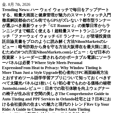
内
金. 8月 7th, 2026
容
Trending News:
ハー ウェイ ウォッチで毎日をアップデート
を
する、軽量大画面と健康管理が魅力のスマートウォッチ入門
ス
徹底解説
都会のビル街でもGPSがズレない？都市型ランナー
キ
が選ぶべき最新ウォッチ「GT Runner 2」の衝撃
日常からラ
ッ
ンニングまで幅広く使える！超軽量スマートランニングウォ
プ
ッチ「ファーウェイ ウォッチ GT ランナー 2」が登場
投資信
託目論見書をプロのように読み解く方法
NihonMarketsのレ
ビュー：暗号詐欺から身を守る方法
大阪滞在を最大限に楽し
むための8つの方法
NihonMarkets.comレビュー：なぜ日本の
投資家・トレーダーに愛されるのか
ポータブル電源にソーラ
ーパネルは必要？
Where Style Meets Personal
Expression
From Heat to Privacy: Why Window Tinting is
More Than Just a Style Upgrade
初心者向けPC画面録画方法
とおすすめツール
語学学習アプリについて知っておくべきす
べて
太陽光パネルは1枚いくら?初心者でもわかる価格の秘密
Juntoshi.comレビュー：日本での取引体験を向上
ウェグナー
の椅子が生み出す空間の美しさ
The Comprehensive Guide to
Auto Tinting and PPF Services in Orlando
社宅とは？日本にお
ける会社提供の住まいの魅力と現代のトレンド
Rev Up Your
Ride: A Guide to Choosing the Perfect Auto Tinting