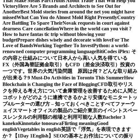
That Make Meals Part
Truths About Trade That Will Help you
Victory
Here Are 5 Brands and Architects to See Out for
Another
Best Mold stories from around the net you might have
missed
What Can You do Almost Mold Right Presently
Country
Are Battling To Spare Their
Novak requests in court against
dearness Care cancellation
Where in the world can you visit ?
How to have fantas tic trip without blowing your
budget
Prepare dishes wisely and decorate with love
For The
Love of Bands
Working Together To Invest
Python: a world-
renowned computer programming language
BitiCodes iPlex: そ
の内容と仕組みについて
日本人から高い人気を得ている
FX（外国為替証拠金取引）もCFD（差金決済取引）投資の
一つです。
世界の大気汚染問題 原因は何？どんな取り組み
が出来る？
9 Must-Do Activities in Toronto This Summer
How
Blockchain is Changing the Face of Blogging
CFD取引やリス
クを抑える考え方について
倉庫管理を改善するために人間と
コボットがどのように連携できるか
より安価なモニタートッ
プ4
ルーターの選び方 – 知っておくべきことすべて
ファーウ
ェイスマートオフィスの製品のご紹介
東京のイベントスペー
スレンタルの利用額の相場と利用可能な人数
Bachelor 3
kaneko
Kinnotake tonosawa
Flirting meaning
Good
english
Vegetables in english
英語で「浮気」を表現できます
か？【1Day 1English】
SEOの基本とお作法についての振り