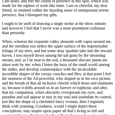
I am alone, and feel the charm of presence in this spot, which was
made for the rapture of souls like mine. I am so cheerful, my dear
friend, so retained within the dazzling sense of unimportant serene
presence, that I disregard my gifts.
I ought to be unfit of drawing a single stroke at the show minute;
and however I feel that I never was a more prominent craftsman
than presently.
When, whereas the exquisite valley abounds with vapor around me,
and the meridian sun strikes the upper surface of the impenetrable
foliage of my trees, and but some stray sparkles take into the inward
haven, I toss myself down among the tall grass by the streaming
stream; and, as I lie near to the soil, a thousand obscure plants are
taken note by me: when I listen the buzz of the small world among
the stalks, and develop commonplace with the incalculable
incredible shapes of the creepy crawlies and flies, at that point I feel
the nearness of the All-powerful, who shaped us in his own picture,
and the breath of that all inclusive cherish which bears and maintains
us, because it drifts around us in an forever of euphoria; and after,
that my companion, when obscurity overspreads my eyes, and
paradise and soil appear to stay in my soul and assimilate its control,
just like the shape of a cherished fancy woman, then I regularly
think with yearning, Goodness, would I might depict these
conceptions, may inspire upon paper all that’s living so full and