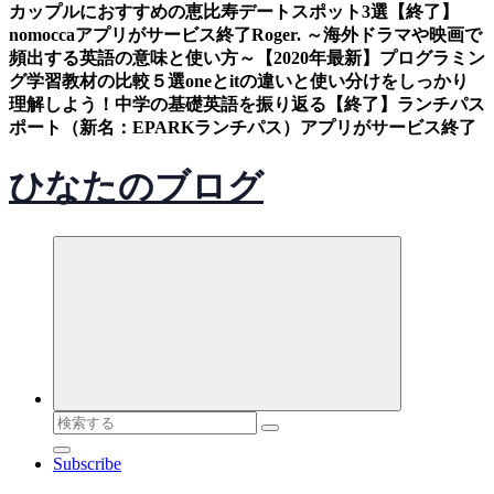
カップルにおすすめの恵比寿デートスポット3選
【終了】
nomoccaアプリがサービス終了
Roger. ～海外ドラマや映画で
頻出する英語の意味と使い方～
【2020年最新】プログラミン
グ学習教材の比較５選
oneとitの違いと使い分けをしっかり
理解しよう！中学の基礎英語を振り返る
【終了】ランチパス
ポート（新名：EPARKランチパス）アプリがサービス終了
ひなたのブログ
検
索
Subscribe
対
象: