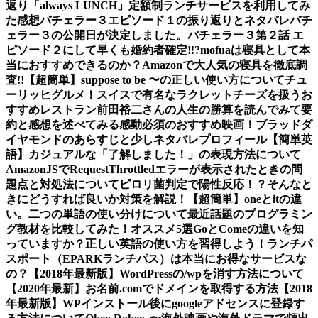
返り
「always LUNCH」定額制ランチサービスを利用してみ
た感想
バチェラー３エピソード１の振り返りとネタバレ
バチ
ェラー３の公開日が決定しました。
バチェラー３第２話 エ
ピソード２にして早くも婚約者確定!!?
mofuaは寝具として本
当におすすめできるのか？Amazonで大人気の寝具を徹底調
査!!
【超簡単】suppose to be 〜の正しい使い方について
チュ
ーリッヒグルメ！スイスで有名なラクレットチーズを扱うお
すすめレストラン
前田裕二さんの人生の勝算を読んでみて要
約と感想を述べてみる
感動必須のおすすめ映画！ブラッドダ
イヤモンドのあらすじと少しネタバレ
プロフィール
【簡単英
語】カジュアルな「了解しました！」の表現方法について
AmazonJSでRequestThrottledエラーが表示されたときの問
題点と対処法について
ピロリ菌判定で陽性反応！？そんなと
きにどうすれば良いか対策を解説！
【超簡単】oneとitの違
い。二つの単語の使い分けについて
最近話題のプログラミン
グ教材を比較してみた！オススメ5選
GoとComeの違いを知
っていますか？正しい英語の使い方を習得しよう！
ランチパ
スポート（EPARKランチパス）は本当にお得なサービスな
の？
【2018年最新版】WordPressの/wpを消す方法について
【2020年最新】お名前.comでドメインを取得する方法
【2018
年最新版】WPインストール後にgoogleアドセンスに登録す