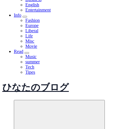
English
Entertainment
Info
Fashion
Europe
Liberal
Life
Misc
Movie
Read
Music
summer
Tech
Tipes
ひなたのブログ