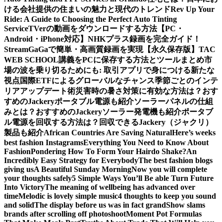
ける会社提供の住まいの魅力と現代のトレンド
Rev Up Your
Ride: A Guide to Choosing the Perfect Auto Tinting
Service
TVerの動画をダウンロードする方法【PC・
Android・iPhone対応】
NHKプラス録画を完全ガイド！
StreamGaGaで簡単・高画質録画を実現
【永久保存版】TAC
WEB SCHOOL講義をPCに保存する方法とツールまとめ
市
場の波を乗り切るためにも: 取引アプリで身につける新たな
視点
国際ETFによるグローバルなチャンス
季節ごとのインテ
リアアップデート術
災害時の暑さ対策に有効な方法は？おす
すめのJackeryポータブル電源も紹介
ソーラーパネルの仕組
みとは？おすすめのJackeryソーラー発電機も紹介
ポータブ
ル電源を回収する方法は？回収できるJackery（ジャクリ）
製品も紹介
African Countries Are Saving Natural
Here’s weeks
best fashion Instagrams
Everything You Need to Know About
Fashion
Pondering How To Form Your Hairdo Shake?
An
Incredibly Easy Strategy for Everybody
The best fashion blogs
giving us
A Beautiful Sunday Morning
Now you will complete
your thoughts safely
5 Simple Ways You’ll Be able Turn Future
Into Victory
The meaning of wellbeing has advanced over
time
Melodic is lovely simple music
4 thoughts to keep you sound
and solid
The display before us was in fact grand
Show slams
brands after scrolling off photoshoot
Moment Pot Formulas