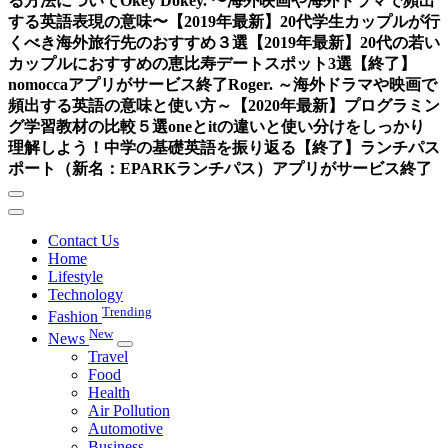
る方法について
Okey Dokey. 〜海外映画や海外ドラマで頻出
する英語表現の意味〜
【2019年最新】20代学生カップルが行
くべき海外旅行先のおすすめ３選
【2019年最新】20代の若い
カップルにおすすめの恵比寿デートスポット3選
【終了】
nomoccaアプリがサービス終了
Roger. ～海外ドラマや映画で
頻出する英語の意味と使い方～
【2020年最新】プログラミン
グ学習教材の比較５選
oneとitの違いと使い分けをしっかり
理解しよう！中学の基礎英語を振り返る
【終了】ランチパス
ポート（新名：EPARKランチパス）アプリがサービス終了
Contact Us
Home
Lifestyle
Technology
Trending
Fashion
New
News
Travel
Food
Health
Air Pollution
Automotive
Business