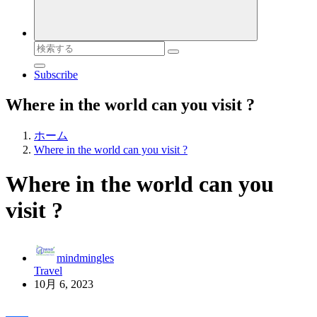
検
索
Subscribe
対
象:
Where in the world can you visit ?
ホーム
Where in the world can you visit ?
Where in the world can you
visit ?
mindmingles
Travel
10月 6, 2023