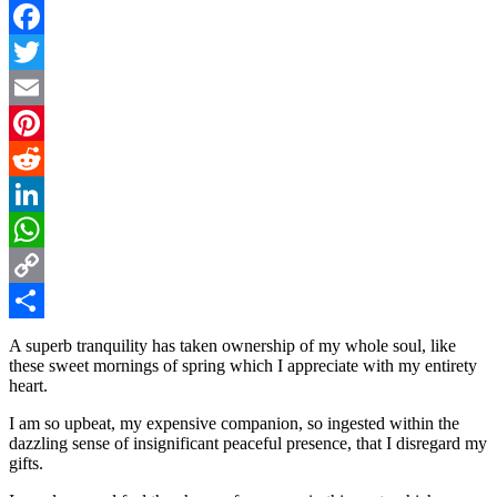
Facebook
Twitter
Email
Pinterest
Reddit
LinkedIn
WhatsApp
Copy
Link
共
A superb tranquility has taken ownership of my whole soul, like
these sweet mornings of spring which I appreciate with my entirety
有
heart.
I am so upbeat, my expensive companion, so ingested within the
dazzling sense of insignificant peaceful presence, that I disregard my
gifts.