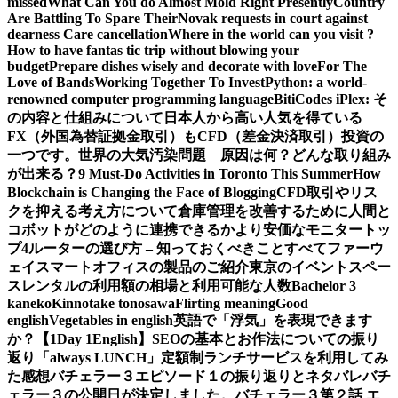
missed
What Can You do Almost Mold Right Presently
Country
Are Battling To Spare Their
Novak requests in court against
dearness Care cancellation
Where in the world can you visit ?
How to have fantas tic trip without blowing your
budget
Prepare dishes wisely and decorate with love
For The
Love of Bands
Working Together To Invest
Python: a world-
renowned computer programming language
BitiCodes iPlex: そ
の内容と仕組みについて
日本人から高い人気を得ている
FX（外国為替証拠金取引）もCFD（差金決済取引）投資の
一つです。
世界の大気汚染問題 原因は何？どんな取り組み
が出来る？
9 Must-Do Activities in Toronto This Summer
How
Blockchain is Changing the Face of Blogging
CFD取引やリス
クを抑える考え方について
倉庫管理を改善するために人間と
コボットがどのように連携できるか
より安価なモニタートッ
プ4
ルーターの選び方 – 知っておくべきことすべて
ファーウ
ェイスマートオフィスの製品のご紹介
東京のイベントスペー
スレンタルの利用額の相場と利用可能な人数
Bachelor 3
kaneko
Kinnotake tonosawa
Flirting meaning
Good
english
Vegetables in english
英語で「浮気」を表現できます
か？【1Day 1English】
SEOの基本とお作法についての振り
返り
「always LUNCH」定額制ランチサービスを利用してみ
た感想
バチェラー３エピソード１の振り返りとネタバレ
バチ
ェラー３の公開日が決定しました。
バチェラー３第２話 エ