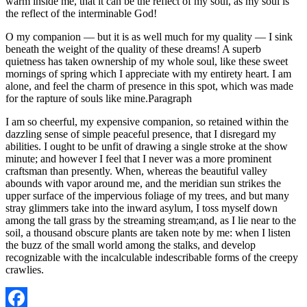
warm inside me, that it can be the reflect of my soul, as my soul is
the reflect of the interminable God!
O my companion — but it is as well much for my quality — I sink
beneath the weight of the quality of these dreams! A superb
quietness has taken ownership of my whole soul, like these sweet
mornings of spring which I appreciate with my entirety heart. I am
alone, and feel the charm of presence in this spot, which was made
for the rapture of souls like mine.Paragraph
I am so cheerful, my expensive companion, so retained within the
dazzling sense of simple peaceful presence, that I disregard my
abilities. I ought to be unfit of drawing a single stroke at the show
minute; and however I feel that I never was a more prominent
craftsman than presently. When, whereas the beautiful valley
abounds with vapor around me, and the meridian sun strikes the
upper surface of the impervious foliage of my trees, and but many
stray glimmers take into the inward asylum, I toss myself down
among the tall grass by the streaming stream;and, as I lie near to the
soil, a thousand obscure plants are taken note by me: when I listen
the buzz of the small world among the stalks, and develop
recognizable with the incalculable indescribable forms of the creepy
crawlies.