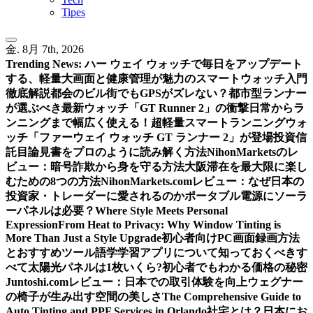
Tipes
金. 8月 7th, 2026
Trending News:
ハー ウェイ ウォッチで毎日をアップデート
する、軽量大画面と健康管理が魅力のスマートウォッチ入門
徹底解説
都会のビル街でもGPSがズレない？都市型ランナー
が選ぶべき最新ウォッチ「GT Runner 2」の衝撃
日常からラ
ンニングまで幅広く使える！超軽量スマートランニングウォ
ッチ「ファーウェイ ウォッチ GT ランナー 2」が登場
投資信
託目論見書をプロのように読み解く方法
NihonMarketsのレ
ビュー：暗号詐欺から身を守る方法
大阪滞在を最大限に楽し
むための8つの方法
NihonMarkets.comレビュー：なぜ日本の
投資家・トレーダーに愛されるのか
ポータブル電源にソーラ
ーパネルは必要？
Where Style Meets Personal
Expression
From Heat to Privacy: Why Window Tinting is
More Than Just a Style Upgrade
初心者向けPC画面録画方法
とおすすめツール
語学学習アプリについて知っておくべきす
べて
太陽光パネルは1枚いくら?初心者でもわかる価格の秘密
Juntoshi.comレビュー：日本での取引体験を向上
ウェグナー
の椅子が生み出す空間の美しさ
The Comprehensive Guide to
Auto Tinting and PPF Services in Orlando
社宅とは？日本にお