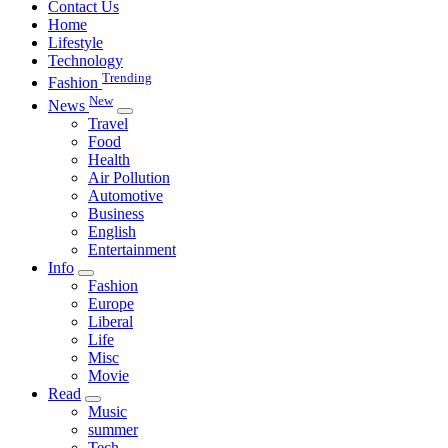
Contact Us
Home
Lifestyle
Technology
Trending
Fashion
New
News
Travel
Food
Health
Air Pollution
Automotive
Business
English
Entertainment
Info
Fashion
Europe
Liberal
Life
Misc
Movie
Read
Music
summer
Tech