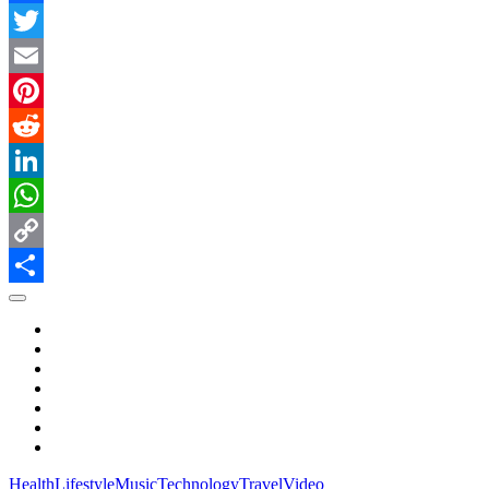
Facebook
Twitter
Email
Pinterest
Reddit
LinkedIn
WhatsApp
Copy
Link
共
有
Health
Lifestyle
Music
Technology
Travel
Video