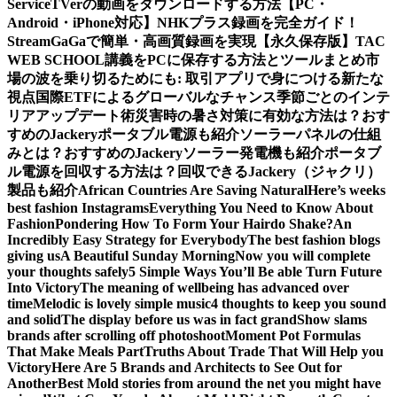
Service
TVerの動画をダウンロードする方法【PC・
Android・iPhone対応】
NHKプラス録画を完全ガイド！
StreamGaGaで簡単・高画質録画を実現
【永久保存版】TAC
WEB SCHOOL講義をPCに保存する方法とツールまとめ
市
場の波を乗り切るためにも: 取引アプリで身につける新たな
視点
国際ETFによるグローバルなチャンス
季節ごとのインテ
リアアップデート術
災害時の暑さ対策に有効な方法は？おす
すめのJackeryポータブル電源も紹介
ソーラーパネルの仕組
みとは？おすすめのJackeryソーラー発電機も紹介
ポータブ
ル電源を回収する方法は？回収できるJackery（ジャクリ）
製品も紹介
African Countries Are Saving Natural
Here’s weeks
best fashion Instagrams
Everything You Need to Know About
Fashion
Pondering How To Form Your Hairdo Shake?
An
Incredibly Easy Strategy for Everybody
The best fashion blogs
giving us
A Beautiful Sunday Morning
Now you will complete
your thoughts safely
5 Simple Ways You’ll Be able Turn Future
Into Victory
The meaning of wellbeing has advanced over
time
Melodic is lovely simple music
4 thoughts to keep you sound
and solid
The display before us was in fact grand
Show slams
brands after scrolling off photoshoot
Moment Pot Formulas
That Make Meals Part
Truths About Trade That Will Help you
Victory
Here Are 5 Brands and Architects to See Out for
Another
Best Mold stories from around the net you might have