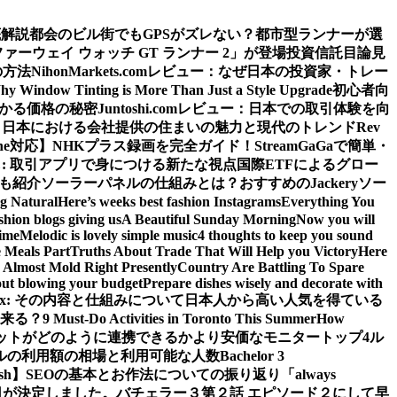
底解説
都会のビル街でもGPSがズレない？都市型ランナーが選
ウェイ ウォッチ GT ランナー 2」が登場
投資信託目論見
の方法
NihonMarkets.comレビュー：なぜ日本の投資家・トレー
hy Window Tinting is More Than Just a Style Upgrade
初心者向
わかる価格の秘密
Juntoshi.comレビュー：日本での取引体験を向
？日本における会社提供の住まいの魅力と現代のトレンド
Rev
ne対応】
NHKプラス録画を完全ガイド！StreamGaGaで簡単・
: 取引アプリで身につける新たな視点
国際ETFによるグロー
源も紹介
ソーラーパネルの仕組みとは？おすすめのJackeryソー
ng Natural
Here’s weeks best fashion Instagrams
Everything You
shion blogs giving us
A Beautiful Sunday Morning
Now you will
time
Melodic is lovely simple music
4 thoughts to keep you sound
 Meals Part
Truths About Trade That Will Help you Victory
Here
Almost Mold Right Presently
Country Are Battling To Spare
hout blowing your budget
Prepare dishes wisely and decorate with
 iPlex: その内容と仕組みについて
日本人から高い人気を得ている
来る？
9 Must-Do Activities in Toronto This Summer
How
ットがどのように連携できるか
より安価なモニタートップ4
ル
ルの利用額の相場と利用可能な人数
Bachelor 3
sh】
SEOの基本とお作法についての振り返り
「always
日が決定しました。
バチェラー３第２話 エピソード２にして早