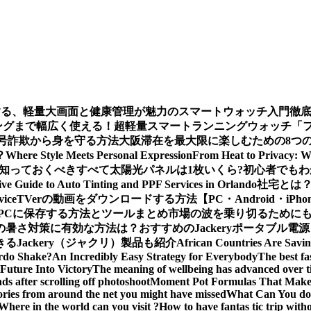
する、軽量大画面と健康管理が魅力のスマートウォッチ入門徹
グまで幅広く使える！超軽量スマートランニングウォッチ「ファー
ー：暗号詐欺から身を守る方法
大阪滞在を最大限に楽しむための8つ
？
Where Style Meets Personal Expression
From Heat to Privacy: W
知っておくべきすべて
太陽光パネルは1枚いくら?初心者でも
e Guide to Auto Tinting and PPF Services in Orlando
社宅とは
vice
TVerの動画をダウンロードする方法【PC・Android・iPho
義をPCに保存する方法とツールまとめ
市場の波を乗り切るためにも
の暑さ対策に有効な方法は？おすすめのJackeryポータブル電
Jackery（ジャクリ）製品も紹介
African Countries Are Savi
rdo Shake?
An Incredibly Easy Strategy for Everybody
The best fa
Future Into Victory
The meaning of wellbeing has advanced over 
s after scrolling off photoshoot
Moment Pot Formulas That Make
ories from around the net you might have missed
What Can You do 
Where in the world can you visit ?
How to have fantas tic trip wit