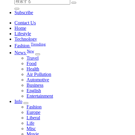
検
索
Subscribe
対
象:
Contact Us
Home
Lifestyle
Technology
Trending
Fashion
New
News
Travel
Food
Health
Air Pollution
Automotive
Business
English
Entertainment
Info
Fashion
Europe
Liberal
Life
Misc
Movie