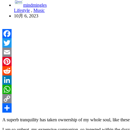
mindmingles
Lifestyle
,
Music
10月 6, 2023
Facebook
Twitter
Email
Pinterest
Reddit
LinkedIn
WhatsApp
Copy
Link
共
A superb tranquility has taken ownership of my whole soul, like these
有
I am so upbeat, my expensive companion, so ingested within the dazzlin