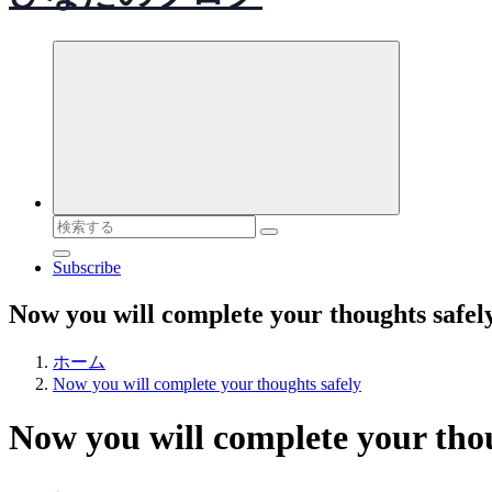
検
索
Subscribe
対
象:
Now you will complete your thoughts safel
ホーム
Now you will complete your thoughts safely
Now you will complete your thou