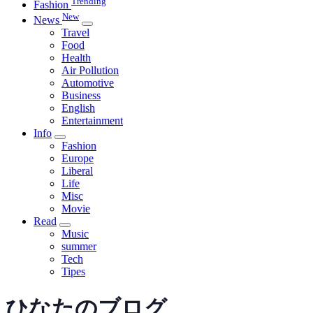
Trending
Fashion
New
News
Travel
Food
Health
Air Pollution
Automotive
Business
English
Entertainment
Info
Fashion
Europe
Liberal
Life
Misc
Movie
Read
Music
summer
Tech
Tipes
ひなたのブログ