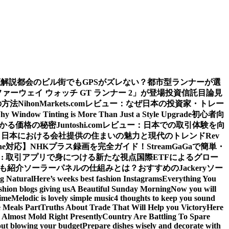
底解説
都会のビル街でもGPSがズレない？都市型ランナーが選
ウェイ ウォッチ GT ランナー 2」が登場
投資信託目論見
の方法
NihonMarkets.comレビュー：なぜ日本の投資家・トレー
hy Window Tinting is More Than Just a Style Upgrade
初心者向
わかる価格の秘密
Juntoshi.comレビュー：日本での取引体験を向
？日本における会社提供の住まいの魅力と現代のトレンド
Rev
ne対応】
NHKプラス録画を完全ガイド！StreamGaGaで簡単・
: 取引アプリで身につける新たな視点
国際ETFによるグロー
源も紹介
ソーラーパネルの仕組みとは？おすすめのJackeryソー
ng Natural
Here’s weeks best fashion Instagrams
Everything You
shion blogs giving us
A Beautiful Sunday Morning
Now you will
time
Melodic is lovely simple music
4 thoughts to keep you sound
 Meals Part
Truths About Trade That Will Help you Victory
Here
Almost Mold Right Presently
Country Are Battling To Spare
hout blowing your budget
Prepare dishes wisely and decorate with