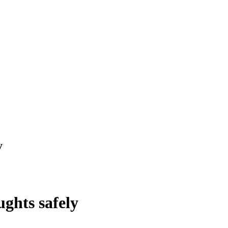
y
ghts safely