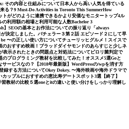
 iPlex: その内容と仕組みについて
日本人から高い人気を得ている
来る？
9 Must-Do Activities in Toronto This Summer
How
ットがどのように連携できるか
より安価なモニタートップ4
ル
ルの利用額の相場と利用可能な人数
Bachelor 3
sh】
SEOの基本とお作法についての振り返り
「always
日が決定しました。
バチェラー３第２話 エピソード２にして早
 to be 〜の正しい使い方について
チューリッヒグルメ！スイスで
須のおすすめ映画！ブラッドダイヤモンドのあらすじと少しネ
tledエラーが表示されたときの問題点と対処法について
ピロリ菌判定で
題のプログラミング教材を比較してみた！オススメ5選
Goと
なサービスなの？
【2018年最新版】WordPressの/wpを消す方
スに登録する方法について
Okey Dokey. 〜海外映画や海外ドラマで
の若いカップルにおすすめの恵比寿デートスポット3選
【終了】
グ学習教材の比較５選
oneとitの違いと使い分けをしっかり理解し