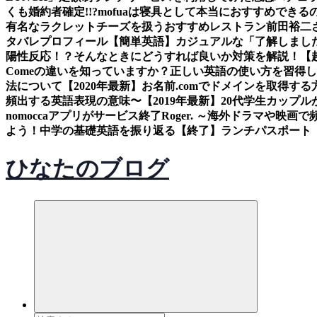
くも婚約者確定!!?
mofuaは寝具として本当におすすめできるの
有名なラクレットチーズを扱うおすすめレストラン
前田裕二
タバレ
プロフィール
【簡単英語】カジュアルな「了解しまし
陽性反応！？そんなときにどうすれば良いか対策を解説！
【
Comeの違いを知っていますか？正しい英語の使い方を習得
法について
【2020年最新】お名前.comでドメインを取得する
頻出する英語表現の意味〜
【2019年最新】20代学生カッ
nomoccaアプリがサービス終了
Roger. ～海外ドラマや映
よう！中学の基礎英語を振り返る
【終了】ランチパスポート（
ひなたのブログ