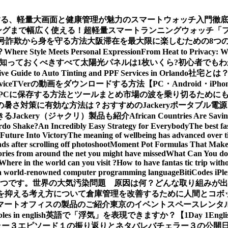
する、軽量大画面と健康管理が魅力のスマートウォッチ入門徹
グまで幅広く使える！超軽量スマートランニングウォッチ「ファー
ー：暗号詐欺から身を守る方法
大阪滞在を最大限に楽しむための8つ
？
Where Style Meets Personal Expression
From Heat to Privacy: W
知っておくべきすべて
太陽光パネルは1枚いくら?初心者でも
e Guide to Auto Tinting and PPF Services in Orlando
社宅とは
vice
TVerの動画をダウンロードする方法【PC・Android・iPho
義をPCに保存する方法とツールまとめ
市場の波を乗り切るためにも
の暑さ対策に有効な方法は？おすすめのJackeryポータブル電
Jackery（ジャクリ）製品も紹介
African Countries Are Savi
rdo Shake?
An Incredibly Easy Strategy for Everybody
The best fa
Future Into Victory
The meaning of wellbeing has advanced over 
s after scrolling off photoshoot
Moment Pot Formulas That Make
ories from around the net you might have missed
What Can You do 
Where in the world can you visit ?
How to have fantas tic trip wit
a world-renowned computer programming language
BitiCodes
一つです。
世界の大気汚染問題 原因は何？どんな取り組みが出
クを抑える考え方について
倉庫管理を改善するために人間とコボ
マートオフィスの製品のご紹介
東京のイベントスペースレンタ
les in english
英語で「浮気」を表現できますか？【1Day 1Engli
ラー３エピソード１の振り返りとネタバレ
バチェラー３の公開