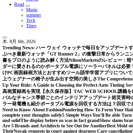
Read
Music
summer
Tech
Tipes
木. 8月 6th, 2026
Trending News:
ハー ウェイ ウォッチで毎日をアップデート
ぶべき最新ウォッチ「GT Runner 2」の衝撃
日常からランニン
書をプロのように読み解く方法
NihonMarketsのレビュ
ダーに愛されるのか
ポータブル電源にソーラーパネルは必要
けPC画面録画方法とおすすめツール
語学学習アプリについて
上
ウェグナーの椅子が生み出す空間の美しさ
The Comprehensiv
Up Your Ride: A Guide to Choosing the Perfect Auto Tinting Ser
高画質録画を実現
【永久保存版】TAC WEB SCHOOL講
バルなチャンス
季節ごとのインテリアアップデート術
災害時
ラー発電機も紹介
ポータブル電源を回収する方法は？回収できる
Need to Know About Fashion
Pondering How To Form Your Hai
complete your thoughts safely
5 Simple Ways You’ll Be able Turn 
and solid
The display before us was in fact grand
Show slams brand
Are 5 Brands and Architects to See Out for Another
Best Mold st
Their
Novak requests in court against dearness Care cancellation