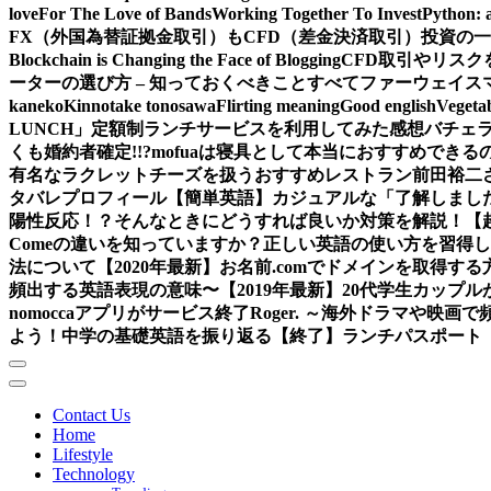
love
For The Love of Bands
Working Together To Invest
Python: 
FX（外国為替証拠金取引）もCFD（差金決済取引）投資の
Blockchain is Changing the Face of Blogging
CFD取引やリス
ーターの選び方 – 知っておくべきことすべて
ファーウェイス
kaneko
Kinnotake tonosawa
Flirting meaning
Good english
Vegetab
LUNCH」定額制ランチサービスを利用してみた感想
バチェ
くも婚約者確定!!?
mofuaは寝具として本当におすすめできるの
有名なラクレットチーズを扱うおすすめレストラン
前田裕二
タバレ
プロフィール
【簡単英語】カジュアルな「了解しまし
陽性反応！？そんなときにどうすれば良いか対策を解説！
【
Comeの違いを知っていますか？正しい英語の使い方を習得
法について
【2020年最新】お名前.comでドメインを取得する
頻出する英語表現の意味〜
【2019年最新】20代学生カッ
nomoccaアプリがサービス終了
Roger. ～海外ドラマや映
よう！中学の基礎英語を振り返る
【終了】ランチパスポート（
Contact Us
Home
Lifestyle
Technology