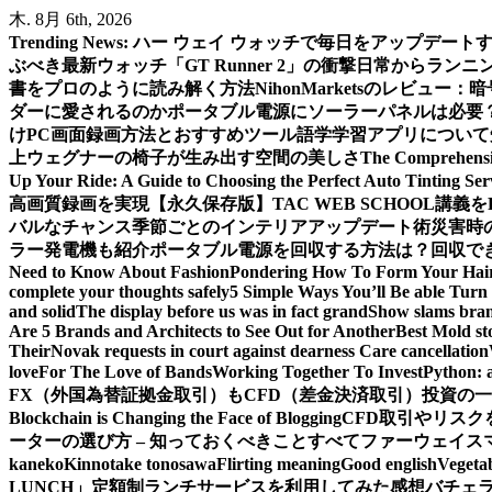
内
木. 8月 6th, 2026
容
Trending News:
ハー ウェイ ウォッチで毎日をアップデート
を
ぶべき最新ウォッチ「GT Runner 2」の衝撃
日常からランニン
ス
書をプロのように読み解く方法
NihonMarketsのレビュ
キ
ダーに愛されるのか
ポータブル電源にソーラーパネルは必要
ッ
けPC画面録画方法とおすすめツール
語学学習アプリについて
プ
上
ウェグナーの椅子が生み出す空間の美しさ
The Comprehensiv
Up Your Ride: A Guide to Choosing the Perfect Auto Tinting Ser
高画質録画を実現
【永久保存版】TAC WEB SCHOOL講
バルなチャンス
季節ごとのインテリアアップデート術
災害時
ラー発電機も紹介
ポータブル電源を回収する方法は？回収できる
Need to Know About Fashion
Pondering How To Form Your Hai
complete your thoughts safely
5 Simple Ways You’ll Be able Turn 
and solid
The display before us was in fact grand
Show slams brand
Are 5 Brands and Architects to See Out for Another
Best Mold st
Their
Novak requests in court against dearness Care cancellation
love
For The Love of Bands
Working Together To Invest
Python: 
FX（外国為替証拠金取引）もCFD（差金決済取引）投資の
Blockchain is Changing the Face of Blogging
CFD取引やリス
ーターの選び方 – 知っておくべきことすべて
ファーウェイス
kaneko
Kinnotake tonosawa
Flirting meaning
Good english
Vegetab
LUNCH」定額制ランチサービスを利用してみた感想
バチェ