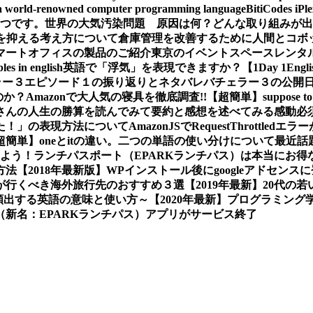
a world-renowned computer programming language
BitiCodes
一つです。
世界の大気汚染問題 原因は何？どんな取り組みが出
クを抑える考え方について
倉庫管理を改善するために人間とコボ
マートオフィスの製品のご紹介
東京のイベントスペースレンタ
les in english
英語で「浮気」を表現できますか？【1Day 1Engli
ラー３エピソード１の振り返りとネタバレ
バチェラー３の公開
か？Amazonで大人気の寝具を徹底調査!!
【超簡単】suppose
さんの人生の勝算を読んでみて要約と感想を述べてみる
感動必
た！」の表現方法について
AmazonJSでRequestThrot
超簡単】oneとitの違い。二つの単語の使い分けについて
最近話
しよう！
ランチパスポート（EPARKランチパス）は本当にお得
方法
【2018年最新版】WPインストール後にgoogleアドセン
プルが行くべき海外旅行先のおすすめ３選
【2019年最新】20代
画で頻出する英語の意味と使い方～
【2020年最新】プログラミン
新名：EPARKランチパス）アプリがサービス終了