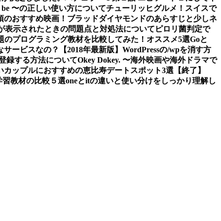
 to be 〜の正しい使い方について
チューリッヒグルメ！スイスで
須のおすすめ映画！ブラッドダイヤモンドのあらすじと少しネ
tledエラーが表示されたときの問題点と対処法について
ピロリ菌判定で
題のプログラミング教材を比較してみた！オススメ5選
Goと
なサービスなの？
【2018年最新版】WordPressの/wpを消す方
スに登録する方法について
Okey Dokey. 〜海外映画や海外ドラマで
の若いカップルにおすすめの恵比寿デートスポット3選
【終了】
グ学習教材の比較５選
oneとitの違いと使い分けをしっかり理解し