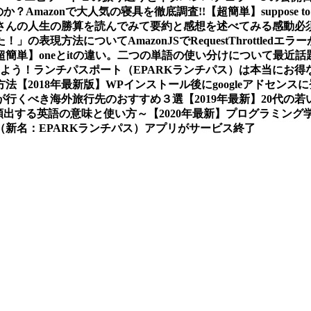
か？Amazonで大人気の寝具を徹底調査!!
【超簡単】suppose
さんの人生の勝算を読んでみて要約と感想を述べてみる
感動必
た！」の表現方法について
AmazonJSでRequestThrot
超簡単】oneとitの違い。二つの単語の使い分けについて
最近話
しよう！
ランチパスポート（EPARKランチパス）は本当にお得
方法
【2018年最新版】WPインストール後にgoogleアドセン
プルが行くべき海外旅行先のおすすめ３選
【2019年最新】20代
画で頻出する英語の意味と使い方～
【2020年最新】プログラミン
新名：EPARKランチパス）アプリがサービス終了