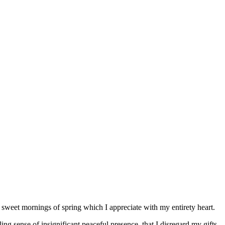
 sweet mornings of spring which I appreciate with my entirety heart.
g sense of insignificant peaceful presence, that I disregard my gifts.