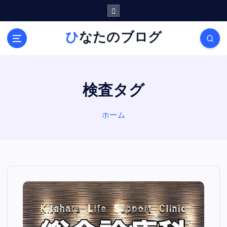
内
容
を
ひなたのブログ
ス
キ
ッ
プ
検査タグ
ホーム