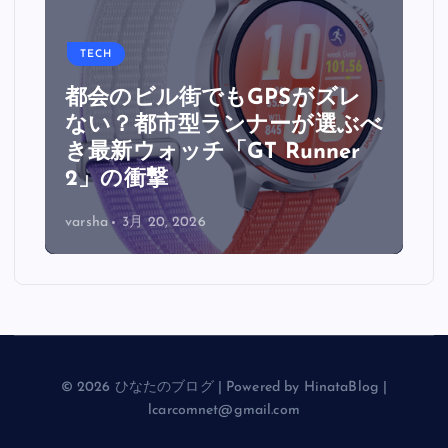
TECH
都会のビル街でもGPSがズレ
面
ない？都市型ランナーが選ぶべ
ウ
き最新ウォッチ「GT Runner
2」の衝撃
varsha
3月 20, 2026
© 2026 ひなたのブログ | Powered by HinataBlog |
lcarcomnet@gmail.com