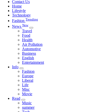
Contact Us
Home
Lifestyle
Technology
Trending
Fashion
New
News
Travel
Food
Health
Air Pollution
Automotive
Business
English
Entertainment
Info
Fashion
Europe
Liberal
Life
Misc
Movie
Read
Music
summer
Tech