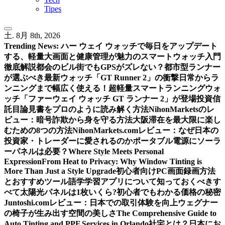
Tipes
土. 8月 8th, 2026
Trending News:
ハー ウェイ ウォッチで毎日をアップデート
する、軽量大画面と健康管理が魅力のスマートウォッチ入門
徹底解説
都会のビル街でもGPSがズレない？都市型ランナー
が選ぶべき最新ウォッチ「GT Runner 2」の衝撃
日常からラ
ンニングまで幅広く使える！超軽量スマートランニングウォ
ッチ「ファーウェイ ウォッチ GT ランナー 2」が登場
投資信
託目論見書をプロのように読み解く方法
NihonMarketsのレ
ビュー：暗号詐欺から身を守る方法
大阪滞在を最大限に楽し
むための8つの方法
NihonMarkets.comレビュー：なぜ日本の
投資家・トレーダーに愛されるのか
ポータブル電源にソーラ
ーパネルは必要？
Where Style Meets Personal
Expression
From Heat to Privacy: Why Window Tinting is
More Than Just a Style Upgrade
初心者向けPC画面録画方法
とおすすめツール
語学学習アプリについて知っておくべきす
べて
太陽光パネルは1枚いくら?初心者でもわかる価格の秘密
Juntoshi.comレビュー：日本での取引体験を向上
ウェグナー
の椅子が生み出す空間の美しさ
The Comprehensive Guide to
Auto Tinting and PPF Services in Orlando
社宅とは？日本にお