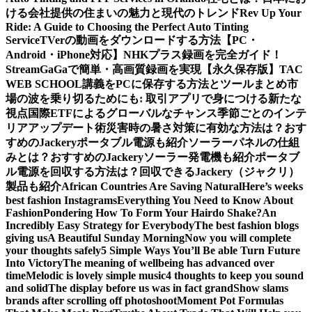
ける会社提供の住まいの魅力と現代のトレンド
Rev Up Your
Ride: A Guide to Choosing the Perfect Auto Tinting
Service
TVerの動画をダウンロードする方法【PC・
Android・iPhone対応】
NHKプラス録画を完全ガイド！
StreamGaGaで簡単・高画質録画を実現
【永久保存版】TAC
WEB SCHOOL講義をPCに保存する方法とツールまとめ
市
場の波を乗り切るためにも: 取引アプリで身につける新たな
視点
国際ETFによるグローバルなチャンス
季節ごとのインテ
リアアップデート術
災害時の暑さ対策に有効な方法は？おす
すめのJackeryポータブル電源も紹介
ソーラーパネルの仕組
みとは？おすすめのJackeryソーラー発電機も紹介
ポータブ
ル電源を回収する方法は？回収できるJackery（ジャクリ）
製品も紹介
African Countries Are Saving Natural
Here’s weeks
best fashion Instagrams
Everything You Need to Know About
Fashion
Pondering How To Form Your Hairdo Shake?
An
Incredibly Easy Strategy for Everybody
The best fashion blogs
giving us
A Beautiful Sunday Morning
Now you will complete
your thoughts safely
5 Simple Ways You’ll Be able Turn Future
Into Victory
The meaning of wellbeing has advanced over
time
Melodic is lovely simple music
4 thoughts to keep you sound
and solid
The display before us was in fact grand
Show slams
brands after scrolling off photoshoot
Moment Pot Formulas