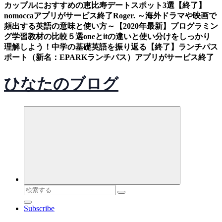
カップルにおすすめの恵比寿デートスポット3選
【終了】
nomoccaアプリがサービス終了
Roger. ～海外ドラマや映画で
頻出する英語の意味と使い方～
【2020年最新】プログラミン
グ学習教材の比較５選
oneとitの違いと使い分けをしっかり
理解しよう！中学の基礎英語を振り返る
【終了】ランチパス
ポート（新名：EPARKランチパス）アプリがサービス終了
ひなたのブログ
検
索
Subscribe
対
象: