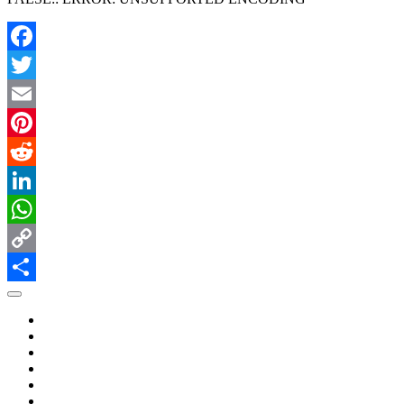
有
Facebook
Twitter
Email
Pinterest
Reddit
LinkedIn
WhatsApp
Copy
Link
共
有