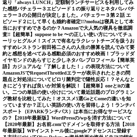
返り
「always LUNCH」定額制ランチサービスを利用してみ
た感想
バチェラー３エピソード１の振り返りとネタバレ
バチ
ェラー３の公開日が決定しました。
バチェラー３第２話 エ
ピソード２にして早くも婚約者確定!!?
mofuaは寝具として本
当におすすめできるのか？Amazonで大人気の寝具を徹底調
査!!
【超簡単】suppose to be 〜の正しい使い方について
チュ
ーリッヒグルメ！スイスで有名なラクレットチーズを扱うお
すすめレストラン
前田裕二さんの人生の勝算を読んでみて要
約と感想を述べてみる
感動必須のおすすめ映画！ブラッドダ
イヤモンドのあらすじと少しネタバレ
プロフィール
【簡単英
語】カジュアルな「了解しました！」の表現方法について
AmazonJSでRequestThrottledエラーが表示されたときの問
題点と対処法について
ピロリ菌判定で陽性反応！？そんなと
きにどうすれば良いか対策を解説！
【超簡単】oneとitの違
い。二つの単語の使い分けについて
最近話題のプログラミン
グ教材を比較してみた！オススメ5選
GoとComeの違いを知
っていますか？正しい英語の使い方を習得しよう！
ランチパ
スポート（EPARKランチパス）は本当にお得なサービスな
の？
【2018年最新版】WordPressの/wpを消す方法について
【2020年最新】お名前.comでドメインを取得する方法
【2018
年最新版】WPインストール後にgoogleアドセンスに登録す