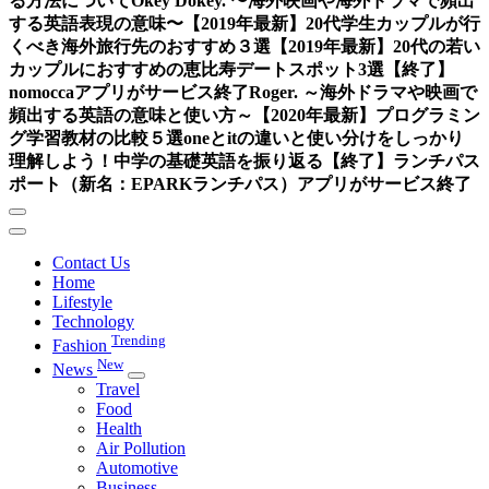
る方法について
Okey Dokey. 〜海外映画や海外ドラマで頻出
する英語表現の意味〜
【2019年最新】20代学生カップルが行
くべき海外旅行先のおすすめ３選
【2019年最新】20代の若い
カップルにおすすめの恵比寿デートスポット3選
【終了】
nomoccaアプリがサービス終了
Roger. ～海外ドラマや映画で
頻出する英語の意味と使い方～
【2020年最新】プログラミン
グ学習教材の比較５選
oneとitの違いと使い分けをしっかり
理解しよう！中学の基礎英語を振り返る
【終了】ランチパス
ポート（新名：EPARKランチパス）アプリがサービス終了
Contact Us
Home
Lifestyle
Technology
Trending
Fashion
New
News
Travel
Food
Health
Air Pollution
Automotive
Business