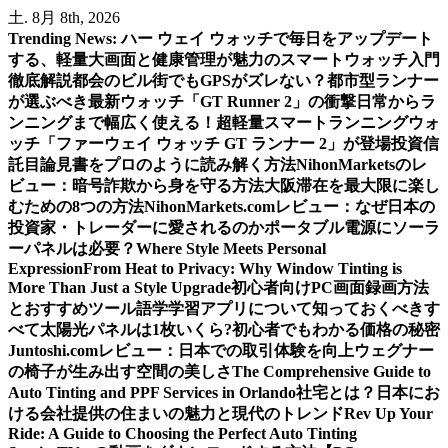
内
土. 8月 8th, 2026
容
Trending News:
ハー ウェイ ウォッチで毎日をアップデート
を
する、軽量大画面と健康管理が魅力のスマートウォッチ入門
ス
徹底解説
都会のビル街でもGPSがズレない？都市型ランナー
キ
が選ぶべき最新ウォッチ「GT Runner 2」の衝撃
日常からラ
ッ
ンニングまで幅広く使える！超軽量スマートランニングウォ
プ
ッチ「ファーウェイ ウォッチ GT ランナー 2」が登場
投資信
託目論見書をプロのように読み解く方法
NihonMarketsのレ
ビュー：暗号詐欺から身を守る方法
大阪滞在を最大限に楽し
むための8つの方法
NihonMarkets.comレビュー：なぜ日本の
投資家・トレーダーに愛されるのか
ポータブル電源にソーラ
ーパネルは必要？
Where Style Meets Personal
Expression
From Heat to Privacy: Why Window Tinting is
More Than Just a Style Upgrade
初心者向けPC画面録画方法
とおすすめツール
語学学習アプリについて知っておくべきす
べて
太陽光パネルは1枚いくら?初心者でもわかる価格の秘密
Juntoshi.comレビュー：日本での取引体験を向上
ウェグナー
の椅子が生み出す空間の美しさ
The Comprehensive Guide to
Auto Tinting and PPF Services in Orlando
社宅とは？日本にお
ける会社提供の住まいの魅力と現代のトレンド
Rev Up Your
Ride: A Guide to Choosing the Perfect Auto Tinting