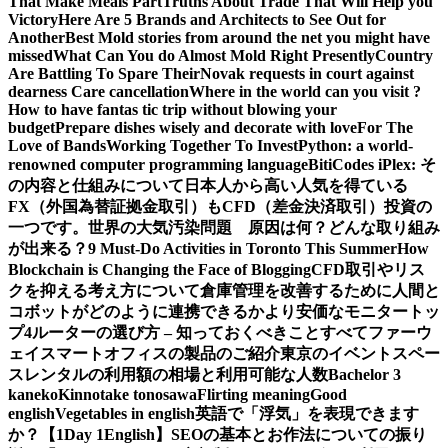
That Make Meals Part
Truths About Trade That Will Help you
Victory
Here Are 5 Brands and Architects to See Out for
Another
Best Mold stories from around the net you might have
missed
What Can You do Almost Mold Right Presently
Country
Are Battling To Spare Their
Novak requests in court against
dearness Care cancellation
Where in the world can you visit ?
How to have fantas tic trip without blowing your
budget
Prepare dishes wisely and decorate with love
For The
Love of Bands
Working Together To Invest
Python: a world-
renowned computer programming language
BitiCodes iPlex: そ
の内容と仕組みについて
日本人から高い人気を得ている
FX（外国為替証拠金取引）もCFD（差金決済取引）投資の
一つです。
世界の大気汚染問題 原因は何？どんな取り組み
が出来る？
9 Must-Do Activities in Toronto This Summer
How
Blockchain is Changing the Face of Blogging
CFD取引やリス
クを抑える考え方について
倉庫管理を改善するために人間と
コボットがどのように連携できるか
より安価なモニタートッ
プ4
ルーターの選び方 – 知っておくべきことすべて
ファーウ
ェイスマートオフィスの製品のご紹介
東京のイベントスペー
スレンタルの利用額の相場と利用可能な人数
Bachelor 3
kaneko
Kinnotake tonosawa
Flirting meaning
Good
english
Vegetables in english
英語で「浮気」を表現できます
か？【1Day 1English】
SEOの基本とお作法についての振り