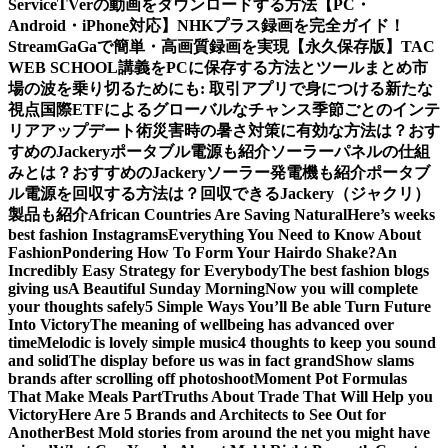
Service
TVerの動画をダウンロードする方法【PC・
Android・iPhone対応】
NHKプラス録画を完全ガイド！
StreamGaGaで簡単・高画質録画を実現
【永久保存版】TAC
WEB SCHOOL講義をPCに保存する方法とツールまとめ
市
場の波を乗り切るためにも: 取引アプリで身につける新たな
視点
国際ETFによるグローバルなチャンス
季節ごとのインテ
リアアップデート術
災害時の暑さ対策に有効な方法は？おす
すめのJackeryポータブル電源も紹介
ソーラーパネルの仕組
みとは？おすすめのJackeryソーラー発電機も紹介
ポータブ
ル電源を回収する方法は？回収できるJackery（ジャクリ）
製品も紹介
African Countries Are Saving Natural
Here’s weeks
best fashion Instagrams
Everything You Need to Know About
Fashion
Pondering How To Form Your Hairdo Shake?
An
Incredibly Easy Strategy for Everybody
The best fashion blogs
giving us
A Beautiful Sunday Morning
Now you will complete
your thoughts safely
5 Simple Ways You’ll Be able Turn Future
Into Victory
The meaning of wellbeing has advanced over
time
Melodic is lovely simple music
4 thoughts to keep you sound
and solid
The display before us was in fact grand
Show slams
brands after scrolling off photoshoot
Moment Pot Formulas
That Make Meals Part
Truths About Trade That Will Help you
Victory
Here Are 5 Brands and Architects to See Out for
Another
Best Mold stories from around the net you might have