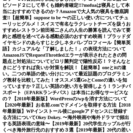
ピソード２にして早くも婚約者確定!!?
mofuaは寝具として本
当におすすめできるのか？Amazonで大人気の寝具を徹底調
査!!
【超簡単】suppose to be 〜の正しい使い方について
チュ
ーリッヒグルメ！スイスで有名なラクレットチーズを扱うお
すすめレストラン
前田裕二さんの人生の勝算を読んでみて要
約と感想を述べてみる
感動必須のおすすめ映画！ブラッドダ
イヤモンドのあらすじと少しネタバレ
プロフィール
【簡単英
語】カジュアルな「了解しました！」の表現方法について
AmazonJSでRequestThrottledエラーが表示されたときの問
題点と対処法について
ピロリ菌判定で陽性反応！？そんなと
きにどうすれば良いか対策を解説！
【超簡単】oneとitの違
い。二つの単語の使い分けについて
最近話題のプログラミン
グ教材を比較してみた！オススメ5選
GoとComeの違いを知
っていますか？正しい英語の使い方を習得しよう！
ランチパ
スポート（EPARKランチパス）は本当にお得なサービスな
の？
【2018年最新版】WordPressの/wpを消す方法について
【2020年最新】お名前.comでドメインを取得する方法
【2018
年最新版】WPインストール後にgoogleアドセンスに登録す
る方法について
Okey Dokey. 〜海外映画や海外ドラマで頻出
する英語表現の意味〜
【2019年最新】20代学生カップルが行
くべき海外旅行先のおすすめ３選
【2019年最新】20代の若い