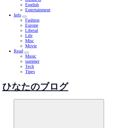
English
Entertainment
Info
Fashion
Europe
Liberal
Life
Misc
Movie
Read
Music
summer
Tech
Tipes
ひなたのブログ