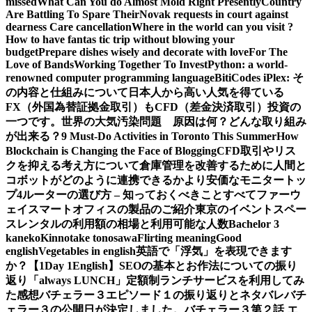
missed
What Can You do Almost Mold Right Presently
Country
Are Battling To Spare Their
Novak requests in court against
dearness Care cancellation
Where in the world can you visit ?
How to have fantas tic trip without blowing your
budget
Prepare dishes wisely and decorate with love
For The
Love of Bands
Working Together To Invest
Python: a world-
renowned computer programming language
BitiCodes iPlex: そ
の内容と仕組みについて
日本人から高い人気を得ている
FX（外国為替証拠金取引）もCFD（差金決済取引）投資の
一つです。
世界の大気汚染問題 原因は何？どんな取り組み
が出来る？
9 Must-Do Activities in Toronto This Summer
How
Blockchain is Changing the Face of Blogging
CFD取引やリス
クを抑える考え方について
倉庫管理を改善するために人間と
コボットがどのように連携できるか
より安価なモニタートッ
プ4
ルーターの選び方 – 知っておくべきことすべて
ファーウ
ェイスマートオフィスの製品のご紹介
東京のイベントスペー
スレンタルの利用額の相場と利用可能な人数
Bachelor 3
kaneko
Kinnotake tonosawa
Flirting meaning
Good
english
Vegetables in english
英語で「浮気」を表現できます
か？【1Day 1English】
SEOの基本とお作法についての振り
返り
「always LUNCH」定額制ランチサービスを利用してみ
た感想
バチェラー３エピソード１の振り返りとネタバレ
バチ
ェラー３の公開日が決定しました。
バチェラー３第２話 エ