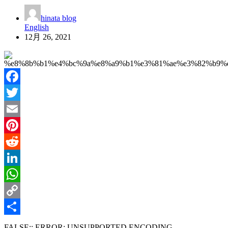
hinata blog
English
12月 26, 2021
Facebook
Twitter
Email
Pinterest
Reddit
LinkedIn
WhatsApp
Copy
Link
共
FALSE:: ERROR: UNSUPPORTED ENCODING