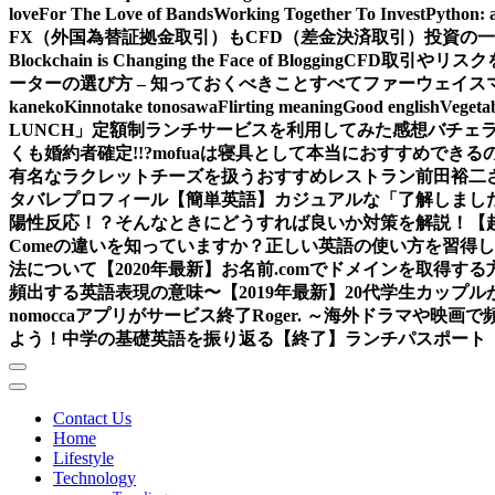
love
For The Love of Bands
Working Together To Invest
Python: 
FX（外国為替証拠金取引）もCFD（差金決済取引）投資の
Blockchain is Changing the Face of Blogging
CFD取引やリス
ーターの選び方 – 知っておくべきことすべて
ファーウェイス
kaneko
Kinnotake tonosawa
Flirting meaning
Good english
Vegetab
LUNCH」定額制ランチサービスを利用してみた感想
バチェ
くも婚約者確定!!?
mofuaは寝具として本当におすすめできるの
有名なラクレットチーズを扱うおすすめレストラン
前田裕二
タバレ
プロフィール
【簡単英語】カジュアルな「了解しまし
陽性反応！？そんなときにどうすれば良いか対策を解説！
【
Comeの違いを知っていますか？正しい英語の使い方を習得
法について
【2020年最新】お名前.comでドメインを取得する
頻出する英語表現の意味〜
【2019年最新】20代学生カッ
nomoccaアプリがサービス終了
Roger. ～海外ドラマや映
よう！中学の基礎英語を振り返る
【終了】ランチパスポート（
Contact Us
Home
Lifestyle
Technology