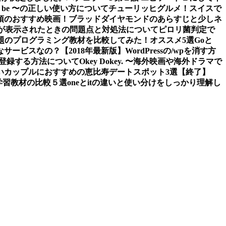
 to be 〜の正しい使い方について
チューリッヒグルメ！スイスで
須のおすすめ映画！ブラッドダイヤモンドのあらすじと少しネ
tledエラーが表示されたときの問題点と対処法について
ピロリ菌判定で
題のプログラミング教材を比較してみた！オススメ5選
Goと
なサービスなの？
【2018年最新版】WordPressの/wpを消す方
スに登録する方法について
Okey Dokey. 〜海外映画や海外ドラマで
の若いカップルにおすすめの恵比寿デートスポット3選
【終了】
グ学習教材の比較５選
oneとitの違いと使い分けをしっかり理解し