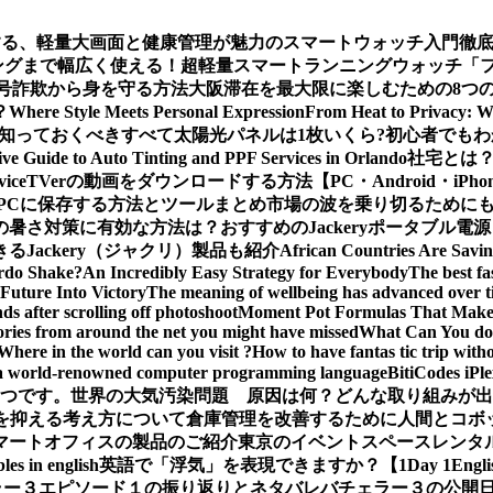
する、軽量大画面と健康管理が魅力のスマートウォッチ入門徹
グまで幅広く使える！超軽量スマートランニングウォッチ「ファー
ー：暗号詐欺から身を守る方法
大阪滞在を最大限に楽しむための8つ
？
Where Style Meets Personal Expression
From Heat to Privacy: W
知っておくべきすべて
太陽光パネルは1枚いくら?初心者でも
e Guide to Auto Tinting and PPF Services in Orlando
社宅とは
vice
TVerの動画をダウンロードする方法【PC・Android・iPho
義をPCに保存する方法とツールまとめ
市場の波を乗り切るためにも
の暑さ対策に有効な方法は？おすすめのJackeryポータブル電
Jackery（ジャクリ）製品も紹介
African Countries Are Savi
rdo Shake?
An Incredibly Easy Strategy for Everybody
The best fa
Future Into Victory
The meaning of wellbeing has advanced over 
s after scrolling off photoshoot
Moment Pot Formulas That Make
ories from around the net you might have missed
What Can You do 
Where in the world can you visit ?
How to have fantas tic trip wit
a world-renowned computer programming language
BitiCodes
一つです。
世界の大気汚染問題 原因は何？どんな取り組みが出
クを抑える考え方について
倉庫管理を改善するために人間とコボ
マートオフィスの製品のご紹介
東京のイベントスペースレンタ
les in english
英語で「浮気」を表現できますか？【1Day 1Engli
ラー３エピソード１の振り返りとネタバレ
バチェラー３の公開