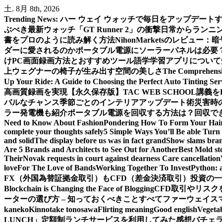
内
土. 8月 8th, 2026
容
Trending News:
ハー ウェイ ウォッチで毎日をアップデート
を
ぶべき最新ウォッチ「GT Runner 2」の衝撃
日常からランニン
ス
書をプロのように読み解く方法
NihonMarketsのレビュ
キ
ダーに愛されるのか
ポータブル電源にソーラーパネルは必要
ッ
けPC画面録画方法とおすすめツール
語学学習アプリについて
プ
上
ウェグナーの椅子が生み出す空間の美しさ
The Comprehensiv
Up Your Ride: A Guide to Choosing the Perfect Auto Tinting Ser
高画質録画を実現
【永久保存版】TAC WEB SCHOOL講
バルなチャンス
季節ごとのインテリアアップデート術
災害時
ラー発電機も紹介
ポータブル電源を回収する方法は？回収できる
Need to Know About Fashion
Pondering How To Form Your Hai
complete your thoughts safely
5 Simple Ways You’ll Be able Turn 
and solid
The display before us was in fact grand
Show slams brand
Are 5 Brands and Architects to See Out for Another
Best Mold st
Their
Novak requests in court against dearness Care cancellation
love
For The Love of Bands
Working Together To Invest
Python: 
FX（外国為替証拠金取引）もCFD（差金決済取引）投資の
Blockchain is Changing the Face of Blogging
CFD取引やリス
ーターの選び方 – 知っておくべきことすべて
ファーウェイス
kaneko
Kinnotake tonosawa
Flirting meaning
Good english
Vegetab
LUNCH」定額制ランチサービスを利用してみた感想
バチェ