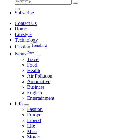
検
索
Subscribe
対
象:
Contact Us
Home
Lifestyle
Technology
Trending
Fashion
New
News
Travel
Food
Health
Air Pollution
Automotive
Business
English
Entertainment
Info
Fashion
Europe
Liberal
Life
Misc
Movie