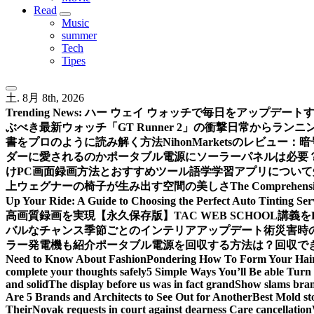
Read
Music
summer
Tech
Tipes
土. 8月 8th, 2026
Trending News:
ハー ウェイ ウォッチで毎日をアップデート
ぶべき最新ウォッチ「GT Runner 2」の衝撃
日常からランニン
書をプロのように読み解く方法
NihonMarketsのレビュ
ダーに愛されるのか
ポータブル電源にソーラーパネルは必要
けPC画面録画方法とおすすめツール
語学学習アプリについて
上
ウェグナーの椅子が生み出す空間の美しさ
The Comprehensiv
Up Your Ride: A Guide to Choosing the Perfect Auto Tinting Ser
高画質録画を実現
【永久保存版】TAC WEB SCHOOL講
バルなチャンス
季節ごとのインテリアアップデート術
災害時
ラー発電機も紹介
ポータブル電源を回収する方法は？回収できる
Need to Know About Fashion
Pondering How To Form Your Hai
complete your thoughts safely
5 Simple Ways You’ll Be able Turn 
and solid
The display before us was in fact grand
Show slams brand
Are 5 Brands and Architects to See Out for Another
Best Mold st
Their
Novak requests in court against dearness Care cancellation