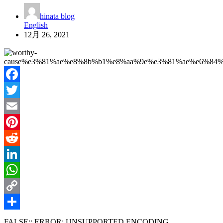
hinata blog
English
12月 26, 2021
Facebook
Twitter
Email
Pinterest
Reddit
LinkedIn
WhatsApp
Copy
Link
共
FALSE:: ERROR: UNSUPPORTED ENCODING