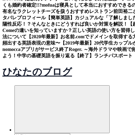
くも婚約者確定!!?
mofuaは寝具として本当におすすめできるの
有名なラクレットチーズを扱うおすすめレストラン
前田裕二
タバレ
プロフィール
【簡単英語】カジュアルな「了解しまし
陽性反応！？そんなときにどうすれば良いか対策を解説！
【
Comeの違いを知っていますか？正しい英語の使い方を習得
法について
【2020年最新】お名前.comでドメインを取得する
頻出する英語表現の意味〜
【2019年最新】20代学生カッ
nomoccaアプリがサービス終了
Roger. ～海外ドラマや映
よう！中学の基礎英語を振り返る
【終了】ランチパスポート（
ひなたのブログ