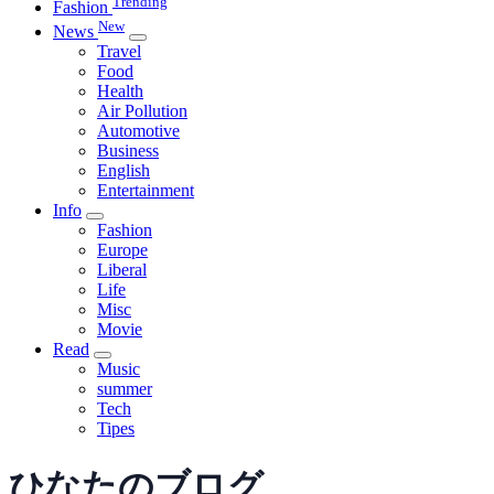
Trending
Fashion
New
News
Travel
Food
Health
Air Pollution
Automotive
Business
English
Entertainment
Info
Fashion
Europe
Liberal
Life
Misc
Movie
Read
Music
summer
Tech
Tipes
ひなたのブログ