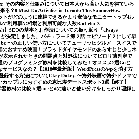
 iPlex: その内容と仕組みについて
日本人から高い人気を得ている
来る？
9 Must-Do Activities in Toronto This Summer
How
ットがどのように連携できるか
より安価なモニタートップ4
ル
ルの利用額の相場と利用可能な人数
Bachelor 3
sh】
SEOの基本とお作法についての振り返り
「always
日が決定しました。
バチェラー３第２話 エピソード２にして早
 to be 〜の正しい使い方について
チューリッヒグルメ！スイスで
須のおすすめ映画！ブラッドダイヤモンドのあらすじと少しネ
tledエラーが表示されたときの問題点と対処法について
ピロリ菌判定で
題のプログラミング教材を比較してみた！オススメ5選
Goと
なサービスなの？
【2018年最新版】WordPressの/wpを消す方
スに登録する方法について
Okey Dokey. 〜海外映画や海外ドラマで
の若いカップルにおすすめの恵比寿デートスポット3選
【終了】
グ学習教材の比較５選
oneとitの違いと使い分けをしっかり理解し