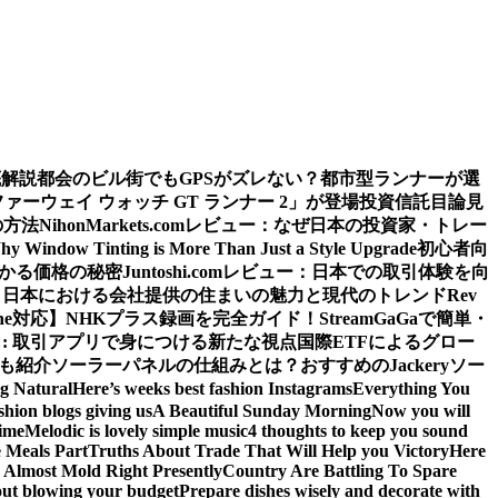
底解説
都会のビル街でもGPSがズレない？都市型ランナーが選
ウェイ ウォッチ GT ランナー 2」が登場
投資信託目論見
の方法
NihonMarkets.comレビュー：なぜ日本の投資家・トレー
hy Window Tinting is More Than Just a Style Upgrade
初心者向
わかる価格の秘密
Juntoshi.comレビュー：日本での取引体験を向
？日本における会社提供の住まいの魅力と現代のトレンド
Rev
ne対応】
NHKプラス録画を完全ガイド！StreamGaGaで簡単・
: 取引アプリで身につける新たな視点
国際ETFによるグロー
源も紹介
ソーラーパネルの仕組みとは？おすすめのJackeryソー
ng Natural
Here’s weeks best fashion Instagrams
Everything You
shion blogs giving us
A Beautiful Sunday Morning
Now you will
time
Melodic is lovely simple music
4 thoughts to keep you sound
 Meals Part
Truths About Trade That Will Help you Victory
Here
Almost Mold Right Presently
Country Are Battling To Spare
hout blowing your budget
Prepare dishes wisely and decorate with