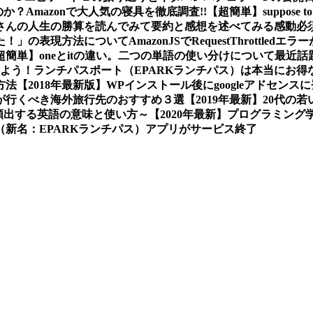
か？Amazonで大人気の寝具を徹底調査!!
【超簡単】suppose
さんの人生の勝算を読んでみて要約と感想を述べてみる
感動必
た！」の表現方法について
AmazonJSでRequestThrot
超簡単】oneとitの違い。二つの単語の使い分けについて
最近話
しよう！
ランチパスポート（EPARKランチパス）は本当にお得
方法
【2018年最新版】WPインストール後にgoogleアドセン
プルが行くべき海外旅行先のおすすめ３選
【2019年最新】20代
画で頻出する英語の意味と使い方～
【2020年最新】プログラミン
新名：EPARKランチパス）アプリがサービス終了