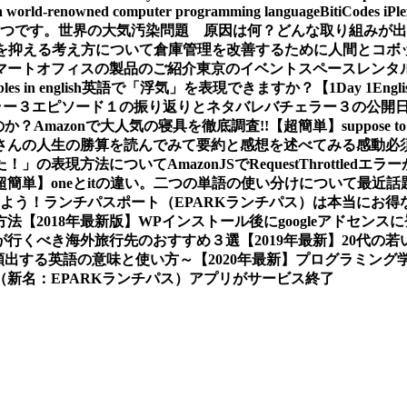
a world-renowned computer programming language
BitiCodes
一つです。
世界の大気汚染問題 原因は何？どんな取り組みが出
クを抑える考え方について
倉庫管理を改善するために人間とコボ
マートオフィスの製品のご紹介
東京のイベントスペースレンタ
les in english
英語で「浮気」を表現できますか？【1Day 1Engli
ラー３エピソード１の振り返りとネタバレ
バチェラー３の公開
か？Amazonで大人気の寝具を徹底調査!!
【超簡単】suppose
さんの人生の勝算を読んでみて要約と感想を述べてみる
感動必
た！」の表現方法について
AmazonJSでRequestThrot
超簡単】oneとitの違い。二つの単語の使い分けについて
最近話
しよう！
ランチパスポート（EPARKランチパス）は本当にお得
方法
【2018年最新版】WPインストール後にgoogleアドセン
プルが行くべき海外旅行先のおすすめ３選
【2019年最新】20代
画で頻出する英語の意味と使い方～
【2020年最新】プログラミン
新名：EPARKランチパス）アプリがサービス終了