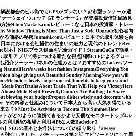
底解説
都会のビル街でもGPSがズレない？都市型ランナーが選
ウェイ ウォッチ GT ランナー 2」が登場
投資信託目論見
の方法
NihonMarkets.comレビュー：なぜ日本の投資家・トレー
hy Window Tinting is More Than Just a Style Upgrade
初心者向
わかる価格の秘密
Juntoshi.comレビュー：日本での取引体験を向
？日本における会社提供の住まいの魅力と現代のトレンド
Rev
ne対応】
NHKプラス録画を完全ガイド！StreamGaGaで簡単・
: 取引アプリで身につける新たな視点
国際ETFによるグロー
源も紹介
ソーラーパネルの仕組みとは？おすすめのJackeryソー
ng Natural
Here’s weeks best fashion Instagrams
Everything You
shion blogs giving us
A Beautiful Sunday Morning
Now you will
time
Melodic is lovely simple music
4 thoughts to keep you sound
 Meals Part
Truths About Trade That Will Help you Victory
Here
Almost Mold Right Presently
Country Are Battling To Spare
hout blowing your budget
Prepare dishes wisely and decorate with
 iPlex: その内容と仕組みについて
日本人から高い人気を得ている
来る？
9 Must-Do Activities in Toronto This Summer
How
ットがどのように連携できるか
より安価なモニタートップ4
ル
ルの利用額の相場と利用可能な人数
Bachelor 3
sh】
SEOの基本とお作法についての振り返り
「always
日が決定しました。
バチェラー３第２話 エピソード２にして早