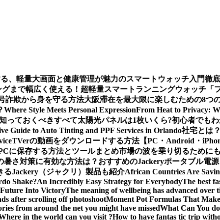
する、軽量大画面と健康管理が魅力のスマートウォッチ入門徹
グまで幅広く使える！超軽量スマートランニングウォッチ「ファー
ー：暗号詐欺から身を守る方法
大阪滞在を最大限に楽しむための8つ
？
Where Style Meets Personal Expression
From Heat to Privacy: W
知っておくべきすべて
太陽光パネルは1枚いくら?初心者でも
e Guide to Auto Tinting and PPF Services in Orlando
社宅とは
vice
TVerの動画をダウンロードする方法【PC・Android・iPho
義をPCに保存する方法とツールまとめ
市場の波を乗り切るためにも
の暑さ対策に有効な方法は？おすすめのJackeryポータブル電
Jackery（ジャクリ）製品も紹介
African Countries Are Savi
rdo Shake?
An Incredibly Easy Strategy for Everybody
The best fa
Future Into Victory
The meaning of wellbeing has advanced over 
s after scrolling off photoshoot
Moment Pot Formulas That Make
ories from around the net you might have missed
What Can You do 
Where in the world can you visit ?
How to have fantas tic trip wit