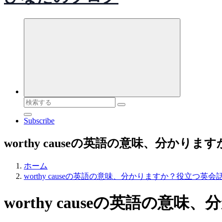
検
索
Subscribe
対
象:
worthy causeの英語の意味、分か
ホーム
worthy causeの英語の意味、分かりますか？役立つ
worthy causeの英語の