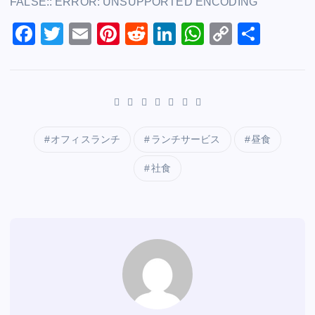
FALSE:: ERROR: UNSUPPORTED ENCODING
c
tt
ai
er
d
k
at
p
e
F
er
T
l
E
e
Pi
di
R
e
Li
s
W
y
C
共
b
a
wi
m
st
nt
t
e
dI
n
A
h
Li
o
有
o
c
tt
ai
er
d
n
k
p
at
n
p
o
e
er
l
e
di
e
p
s
k
y
k
b
st
t
dI
A
Li
o
n
p
n
オフィスランチ
ランチサービス
昼食
o
p
k
社食
k