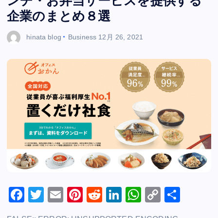
ンチ・お弁当サービスを提供する
企業のまとめ８選
hinata blog
Business
12月 26, 2021
F
T
E
Pi
R
Li
W
C
共
a
wi
m
nt
e
n
h
o
有