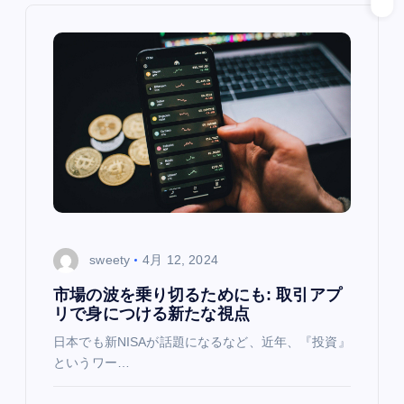
ョ
ン
sweety
4月 12, 2024
市場の波を乗り切るためにも: 取引アプ
リで身につける新たな視点
日本でも新NISAが話題になるなど、近年、『投資』
というワー…