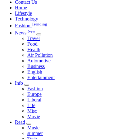
Contact Us
Home
Lifestyle
Technology
Trending
Fashion
New
News
Travel
Food
Health
Air Pollution
Automotive
Business
English
Entertainment
Info
Fashion
Europe
Liberal
Life
Misc
Movie
Read
Music
summer
Tech