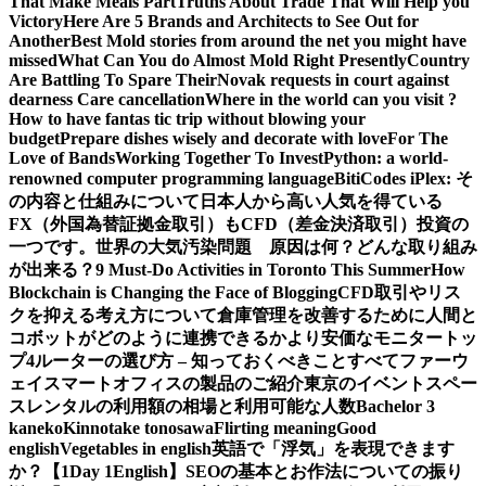
That Make Meals Part
Truths About Trade That Will Help you
Victory
Here Are 5 Brands and Architects to See Out for
Another
Best Mold stories from around the net you might have
missed
What Can You do Almost Mold Right Presently
Country
Are Battling To Spare Their
Novak requests in court against
dearness Care cancellation
Where in the world can you visit ?
How to have fantas tic trip without blowing your
budget
Prepare dishes wisely and decorate with love
For The
Love of Bands
Working Together To Invest
Python: a world-
renowned computer programming language
BitiCodes iPlex: そ
の内容と仕組みについて
日本人から高い人気を得ている
FX（外国為替証拠金取引）もCFD（差金決済取引）投資の
一つです。
世界の大気汚染問題 原因は何？どんな取り組み
が出来る？
9 Must-Do Activities in Toronto This Summer
How
Blockchain is Changing the Face of Blogging
CFD取引やリス
クを抑える考え方について
倉庫管理を改善するために人間と
コボットがどのように連携できるか
より安価なモニタートッ
プ4
ルーターの選び方 – 知っておくべきことすべて
ファーウ
ェイスマートオフィスの製品のご紹介
東京のイベントスペー
スレンタルの利用額の相場と利用可能な人数
Bachelor 3
kaneko
Kinnotake tonosawa
Flirting meaning
Good
english
Vegetables in english
英語で「浮気」を表現できます
か？【1Day 1English】
SEOの基本とお作法についての振り