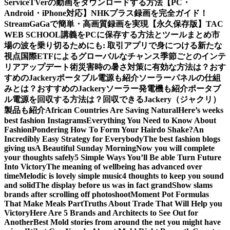
Service
TVerの動画をダウンロードする方法【PC・
Android・iPhone対応】
NHKプラス録画を完全ガイド！
StreamGaGaで簡単・高画質録画を実現
【永久保存版】TAC
WEB SCHOOL講義をPCに保存する方法とツールまとめ
市
場の波を乗り切るためにも: 取引アプリで身につける新たな
視点
国際ETFによるグローバルなチャンス
季節ごとのインテ
リアアップデート術
災害時の暑さ対策に有効な方法は？おす
すめのJackeryポータブル電源も紹介
ソーラーパネルの仕組
みとは？おすすめのJackeryソーラー発電機も紹介
ポータブ
ル電源を回収する方法は？回収できるJackery（ジャクリ）
製品も紹介
African Countries Are Saving Natural
Here’s weeks
best fashion Instagrams
Everything You Need to Know About
Fashion
Pondering How To Form Your Hairdo Shake?
An
Incredibly Easy Strategy for Everybody
The best fashion blogs
giving us
A Beautiful Sunday Morning
Now you will complete
your thoughts safely
5 Simple Ways You’ll Be able Turn Future
Into Victory
The meaning of wellbeing has advanced over
time
Melodic is lovely simple music
4 thoughts to keep you sound
and solid
The display before us was in fact grand
Show slams
brands after scrolling off photoshoot
Moment Pot Formulas
That Make Meals Part
Truths About Trade That Will Help you
Victory
Here Are 5 Brands and Architects to See Out for
Another
Best Mold stories from around the net you might have