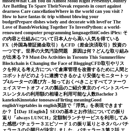
missed
What Can You do Almost Mold Right Presently
Country
Are Battling To Spare Their
Novak requests in court against
dearness Care cancellation
Where in the world can you visit ?
How to have fantas tic trip without blowing your
budget
Prepare dishes wisely and decorate with love
For The
Love of Bands
Working Together To Invest
Python: a world-
renowned computer programming language
BitiCodes iPlex: そ
の内容と仕組みについて
日本人から高い人気を得ている
FX（外国為替証拠金取引）もCFD（差金決済取引）投資の
一つです。
世界の大気汚染問題 原因は何？どんな取り組み
が出来る？
9 Must-Do Activities in Toronto This Summer
How
Blockchain is Changing the Face of Blogging
CFD取引やリス
クを抑える考え方について
倉庫管理を改善するために人間と
コボットがどのように連携できるか
より安価なモニタートッ
プ4
ルーターの選び方 – 知っておくべきことすべて
ファーウ
ェイスマートオフィスの製品のご紹介
東京のイベントスペー
スレンタルの利用額の相場と利用可能な人数
Bachelor 3
kaneko
Kinnotake tonosawa
Flirting meaning
Good
english
Vegetables in english
英語で「浮気」を表現できます
か？【1Day 1English】
SEOの基本とお作法についての振り
返り
「always LUNCH」定額制ランチサービスを利用してみ
た感想
バチェラー３エピソード１の振り返りとネタバレ
バチ
ェラー３の公開日が決定しました。
バチェラー３第２話 エ