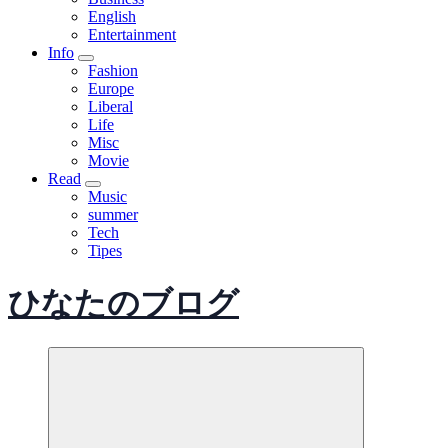
English
Entertainment
Info
Fashion
Europe
Liberal
Life
Misc
Movie
Read
Music
summer
Tech
Tipes
ひなたのブログ