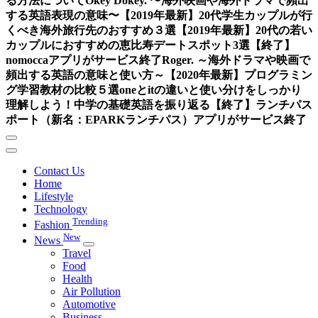
る方法について
Okey Dokey. 〜海外映画や海外ドラマで頻出
する英語表現の意味〜
【2019年最新】20代学生カップルが行
くべき海外旅行先のおすすめ３選
【2019年最新】20代の若い
カップルにおすすめの恵比寿デートスポット3選
【終了】
nomoccaアプリがサービス終了
Roger. ～海外ドラマや映画で
頻出する英語の意味と使い方～
【2020年最新】プログラミン
グ学習教材の比較５選
oneとitの違いと使い分けをしっかり
理解しよう！中学の基礎英語を振り返る
【終了】ランチパス
ポート（新名：EPARKランチパス）アプリがサービス終了
Contact Us
Home
Lifestyle
Technology
Trending
Fashion
New
News
Travel
Food
Health
Air Pollution
Automotive
Business