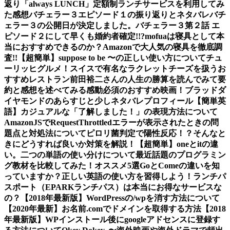
返り
「always LUNCH」定額制ランチサービスを利用してみ
た感想
バチェラー３エピソード１の振り返りとネタバレ
バチ
ェラー３の公開日が決定しました。
バチェラー３第２話 エ
ピソード２にして早くも婚約者確定!!?
mofuaは寝具として本
当におすすめできるのか？Amazonで大人気の寝具を徹底調
査!!
【超簡単】suppose to be 〜の正しい使い方について
チュ
ーリッヒグルメ！スイスで有名なラクレットチーズを扱うお
すすめレストラン
前田裕二さんの人生の勝算を読んでみて要
約と感想を述べてみる
感動必須のおすすめ映画！ブラッドダ
イヤモンドのあらすじと少しネタバレ
プロフィール
【簡単英
語】カジュアルな「了解しました！」の表現方法について
AmazonJSでRequestThrottledエラーが表示されたときの問
題点と対処法について
ピロリ菌判定で陽性反応！？そんなと
きにどうすれば良いか対策を解説！
【超簡単】oneとitの違
い。二つの単語の使い分けについて
最近話題のプログラミン
グ教材を比較してみた！オススメ5選
GoとComeの違いを知
っていますか？正しい英語の使い方を習得しよう！
ランチパ
スポート（EPARKランチパス）は本当にお得なサービスな
の？
【2018年最新版】WordPressの/wpを消す方法について
【2020年最新】お名前.comでドメインを取得する方法
【2018
年最新版】WPインストール後にgoogleアドセンスに登録す