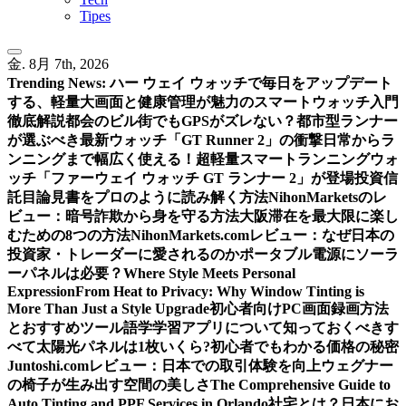
Tipes
金. 8月 7th, 2026
Trending News:
ハー ウェイ ウォッチで毎日をアップデート
する、軽量大画面と健康管理が魅力のスマートウォッチ入門
徹底解説
都会のビル街でもGPSがズレない？都市型ランナー
が選ぶべき最新ウォッチ「GT Runner 2」の衝撃
日常からラ
ンニングまで幅広く使える！超軽量スマートランニングウォ
ッチ「ファーウェイ ウォッチ GT ランナー 2」が登場
投資信
託目論見書をプロのように読み解く方法
NihonMarketsのレ
ビュー：暗号詐欺から身を守る方法
大阪滞在を最大限に楽し
むための8つの方法
NihonMarkets.comレビュー：なぜ日本の
投資家・トレーダーに愛されるのか
ポータブル電源にソーラ
ーパネルは必要？
Where Style Meets Personal
Expression
From Heat to Privacy: Why Window Tinting is
More Than Just a Style Upgrade
初心者向けPC画面録画方法
とおすすめツール
語学学習アプリについて知っておくべきす
べて
太陽光パネルは1枚いくら?初心者でもわかる価格の秘密
Juntoshi.comレビュー：日本での取引体験を向上
ウェグナー
の椅子が生み出す空間の美しさ
The Comprehensive Guide to
Auto Tinting and PPF Services in Orlando
社宅とは？日本にお