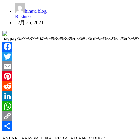
hinata blog
Business
12月 26, 2021
Facebook
Twitter
Email
Pinterest
Reddit
LinkedIn
WhatsApp
Copy
Link
共
FALSE:: ERROR: UNSUPPORTED ENCODING