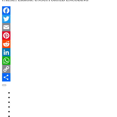
有
Facebook
Twitter
Email
Pinterest
Reddit
LinkedIn
WhatsApp
Copy
Link
共
有