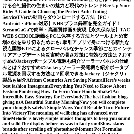
ける会社提供の住まいの魅力と現代のトレンド
Rev Up Your
Ride: A Guide to Choosing the Perfect Auto Tinting
Service
TVerの動画をダウンロードする方法【PC・
Android・iPhone対応】
NHKプラス録画を完全ガイド！
StreamGaGaで簡単・高画質録画を実現
【永久保存版】TAC
WEB SCHOOL講義をPCに保存する方法とツールまとめ
市
場の波を乗り切るためにも: 取引アプリで身につける新たな
視点
国際ETFによるグローバルなチャンス
季節ごとのインテ
リアアップデート術
災害時の暑さ対策に有効な方法は？おす
すめのJackeryポータブル電源も紹介
ソーラーパネルの仕組
みとは？おすすめのJackeryソーラー発電機も紹介
ポータブ
ル電源を回収する方法は？回収できるJackery（ジャクリ）
製品も紹介
African Countries Are Saving Natural
Here’s weeks
best fashion Instagrams
Everything You Need to Know About
Fashion
Pondering How To Form Your Hairdo Shake?
An
Incredibly Easy Strategy for Everybody
The best fashion blogs
giving us
A Beautiful Sunday Morning
Now you will complete
your thoughts safely
5 Simple Ways You’ll Be able Turn Future
Into Victory
The meaning of wellbeing has advanced over
time
Melodic is lovely simple music
4 thoughts to keep you sound
and solid
The display before us was in fact grand
Show slams
brands after scrolling off photoshoot
Moment Pot Formulas