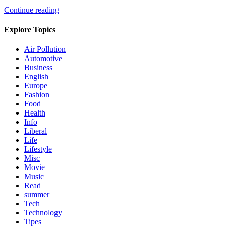
Continue reading
Explore Topics
Air Pollution
Automotive
Business
English
Europe
Fashion
Food
Health
Info
Liberal
Life
Lifestyle
Misc
Movie
Music
Read
summer
Tech
Technology
Tipes