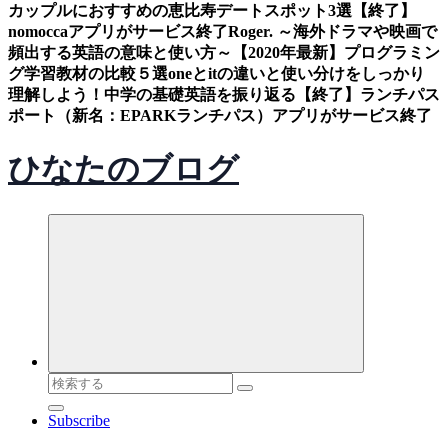
カップルにおすすめの恵比寿デートスポット3選
【終了】
nomoccaアプリがサービス終了
Roger. ～海外ドラマや映画で
頻出する英語の意味と使い方～
【2020年最新】プログラミン
グ学習教材の比較５選
oneとitの違いと使い分けをしっかり
理解しよう！中学の基礎英語を振り返る
【終了】ランチパス
ポート（新名：EPARKランチパス）アプリがサービス終了
ひなたのブログ
検
索
Subscribe
対
象: