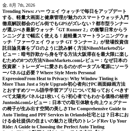
内
金. 8月 7th, 2026
容
Trending News:
ハー ウェイ ウォッチで毎日をアップデート
を
する、軽量大画面と健康管理が魅力のスマートウォッチ入門
ス
徹底解説
都会のビル街でもGPSがズレない？都市型ランナー
キ
が選ぶべき最新ウォッチ「GT Runner 2」の衝撃
日常からラ
ッ
ンニングまで幅広く使える！超軽量スマートランニングウォ
プ
ッチ「ファーウェイ ウォッチ GT ランナー 2」が登場
投資信
託目論見書をプロのように読み解く方法
NihonMarketsのレ
ビュー：暗号詐欺から身を守る方法
大阪滞在を最大限に楽し
むための8つの方法
NihonMarkets.comレビュー：なぜ日本の
投資家・トレーダーに愛されるのか
ポータブル電源にソーラ
ーパネルは必要？
Where Style Meets Personal
Expression
From Heat to Privacy: Why Window Tinting is
More Than Just a Style Upgrade
初心者向けPC画面録画方法
とおすすめツール
語学学習アプリについて知っておくべきす
べて
太陽光パネルは1枚いくら?初心者でもわかる価格の秘密
Juntoshi.comレビュー：日本での取引体験を向上
ウェグナー
の椅子が生み出す空間の美しさ
The Comprehensive Guide to
Auto Tinting and PPF Services in Orlando
社宅とは？日本にお
ける会社提供の住まいの魅力と現代のトレンド
Rev Up Your
Ride: A Guide to Choosing the Perfect Auto Tinting