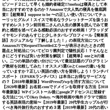
ピソード２にして早くも婚約者確定!!?
mofuaは寝具として本
当におすすめできるのか？Amazonで大人気の寝具を徹底調
査!!
【超簡単】suppose to be 〜の正しい使い方について
チュ
ーリッヒグルメ！スイスで有名なラクレットチーズを扱うお
すすめレストラン
前田裕二さんの人生の勝算を読んでみて要
約と感想を述べてみる
感動必須のおすすめ映画！ブラッドダ
イヤモンドのあらすじと少しネタバレ
プロフィール
【簡単英
語】カジュアルな「了解しました！」の表現方法について
AmazonJSでRequestThrottledエラーが表示されたときの問
題点と対処法について
ピロリ菌判定で陽性反応！？そんなと
きにどうすれば良いか対策を解説！
【超簡単】oneとitの違
い。二つの単語の使い分けについて
最近話題のプログラミン
グ教材を比較してみた！オススメ5選
GoとComeの違いを知
っていますか？正しい英語の使い方を習得しよう！
ランチパ
スポート（EPARKランチパス）は本当にお得なサービスな
の？
【2018年最新版】WordPressの/wpを消す方法について
【2020年最新】お名前.comでドメインを取得する方法
【2018
年最新版】WPインストール後にgoogleアドセンスに登録す
る方法について
Okey Dokey. 〜海外映画や海外ドラマで頻出
する英語表現の意味〜
【2019年最新】20代学生カップルが行
くべき海外旅行先のおすすめ３選
【2019年最新】20代の若い