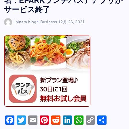
名：EPARKランチパス）アプリが
サービス終了
hinata blog
Business
12月 26, 2021
F
T
E
Pi
R
Li
W
C
共