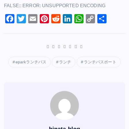
a
wi
m
nt
e
n
h
o
有
FALSE:: ERROR: UNSUPPORTED ENCODING
c
tt
ai
er
d
k
at
p
e
F
er
T
l
E
e
Pi
di
R
e
Li
s
W
y
C
共
b
a
wi
m
st
nt
t
e
dI
n
A
h
Li
o
有
o
c
tt
ai
er
d
n
k
p
at
n
p
o
e
er
l
e
di
e
p
s
k
y
k
b
st
t
dI
A
Li
o
n
p
n
eparkランチパス
ランチ
ランチパスポート
o
p
k
k