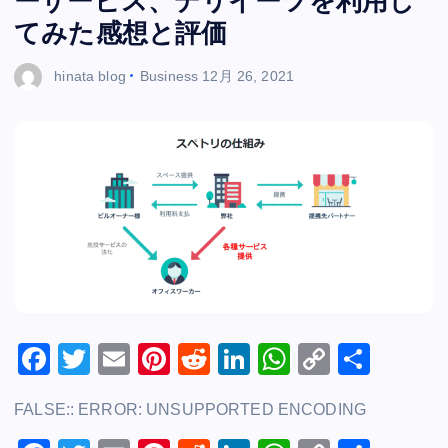
ーサービス、デリイーツを利用し
てみた感想と評価
hinata blog
Business
12月 26, 2021
F
T
E
Pi
R
Li
W
C
共
a
wi
m
nt
e
n
h
o
有
FALSE:: ERROR: UNSUPPORTED ENCODING
c
tt
ai
er
d
k
at
p