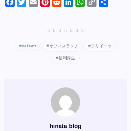
e
F
er
T
l
E
e
Pi
di
R
e
Li
s
W
y
C
共
b
a
wi
m
st
nt
t
e
dI
n
A
h
Li
o
有
o
c
tt
ai
er
d
n
k
p
at
n
p
o
e
er
l
e
di
e
p
s
k
y
k
b
st
t
dI
A
Li
o
n
p
n
delieats
オフィスランチ
デリイーツ
o
p
k
福利厚生
k
hinata blog