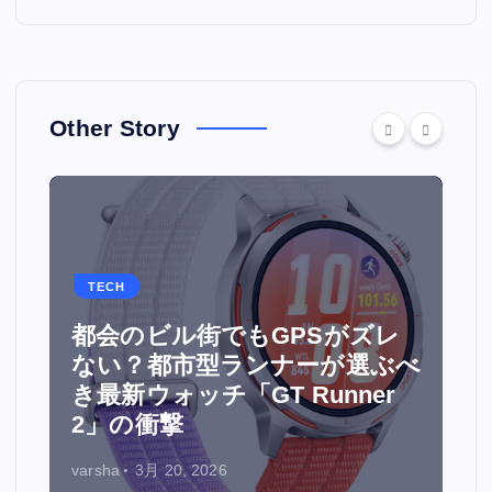
Other Story
TECH
都会のビル街でもGPSがズレ
面
ない？都市型ランナーが選ぶべ
ウ
き最新ウォッチ「GT Runner
2」の衝撃
varsha
3月 20, 2026