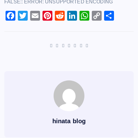
FALSE:: ERROR: UNSUPPORTED ENCODING
c
tt
ai
er
d
k
at
p
e
F
er
T
l
E
e
Pi
di
R
e
Li
s
W
y
C
共
b
a
wi
m
st
nt
t
e
dI
n
A
h
Li
o
有
o
c
tt
ai
er
d
n
k
p
at
n
p
o
e
er
l
e
di
e
p
s
k
y
k
b
st
t
dI
A
Li
o
n
p
n
o
p
k
k
hinata blog