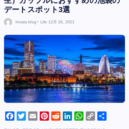
生）カップルにおすすめの池袋の
デートスポット3選
hinata blog
Life
12月 26, 2021
F
T
E
Pi
R
Li
W
C
共
a
wi
m
nt
e
n
h
o
有