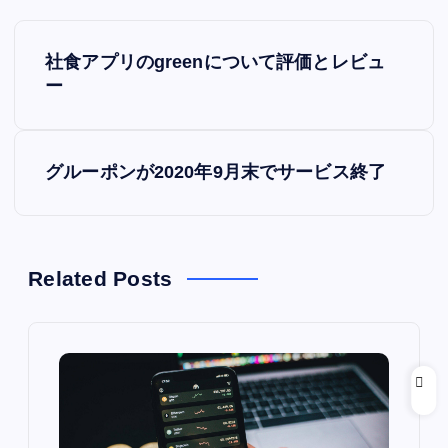
投
社食アプリのgreenについて評価とレビュ
稿
ー
ナ
グルーポンが2020年9月末でサービス終了
ビ
ゲ
ー
Related Posts
シ
ョ
ン