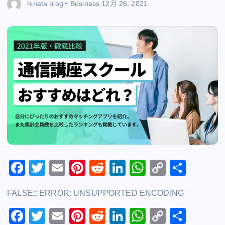
hinata blog
Business
12月 26, 2021
F
T
E
Pi
R
Li
W
C
共
a
wi
m
nt
e
n
h
o
有
FALSE:: ERROR: UNSUPPORTED ENCODING
c
tt
ai
er
d
k
at
p
e
F
er
T
l
E
e
Pi
di
R
e
Li
s
W
y
C
共