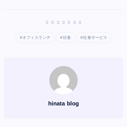
b
a
wi
m
st
nt
t
e
dI
n
A
h
Li
o
有
o
c
tt
ai
er
d
n
k
p
at
n
p
o
e
er
l
e
di
e
p
s
k
y
k
b
st
t
dI
A
Li
o
n
p
n
オフィスランチ
社食
社食サービス
o
p
k
k
hinata blog