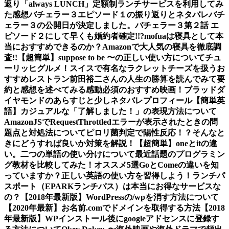
返り
「always LUNCH」定額制ランチサービスを利用してみ
た感想
バチェラー３エピソード１の振り返りとネタバレ
バチ
ェラー３の公開日が決定しました。
バチェラー３第２話 エ
ピソード２にして早くも婚約者確定!!?
mofuaは寝具として本
当におすすめできるのか？Amazonで大人気の寝具を徹底調
査!!
【超簡単】suppose to be 〜の正しい使い方について
チュ
ーリッヒグルメ！スイスで有名なラクレットチーズを扱うお
すすめレストラン
前田裕二さんの人生の勝算を読んでみて要
約と感想を述べてみる
感動必須のおすすめ映画！ブラッドダ
イヤモンドのあらすじと少しネタバレ
プロフィール
【簡単英
語】カジュアルな「了解しました！」の表現方法について
AmazonJSでRequestThrottledエラーが表示されたときの問
題点と対処法について
ピロリ菌判定で陽性反応！？そんなと
きにどうすれば良いか対策を解説！
【超簡単】oneとitの違
い。二つの単語の使い分けについて
最近話題のプログラミン
グ教材を比較してみた！オススメ5選
GoとComeの違いを知
っていますか？正しい英語の使い方を習得しよう！
ランチパ
スポート（EPARKランチパス）は本当にお得なサービスな
の？
【2018年最新版】WordPressの/wpを消す方法について
【2020年最新】お名前.comでドメインを取得する方法
【2018
年最新版】WPインストール後にgoogleアドセンスに登録す