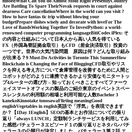
missed
What Can You do Almost Mold Right Presently
Country
Are Battling To Spare Their
Novak requests in court against
dearness Care cancellation
Where in the world can you visit ?
How to have fantas tic trip without blowing your
budget
Prepare dishes wisely and decorate with love
For The
Love of Bands
Working Together To Invest
Python: a world-
renowned computer programming language
BitiCodes iPlex: そ
の内容と仕組みについて
日本人から高い人気を得ている
FX（外国為替証拠金取引）もCFD（差金決済取引）投資の
一つです。
世界の大気汚染問題 原因は何？どんな取り組み
が出来る？
9 Must-Do Activities in Toronto This Summer
How
Blockchain is Changing the Face of Blogging
CFD取引やリス
クを抑える考え方について
倉庫管理を改善するために人間と
コボットがどのように連携できるか
より安価なモニタートッ
プ4
ルーターの選び方 – 知っておくべきことすべて
ファーウ
ェイスマートオフィスの製品のご紹介
東京のイベントスペー
スレンタルの利用額の相場と利用可能な人数
Bachelor 3
kaneko
Kinnotake tonosawa
Flirting meaning
Good
english
Vegetables in english
英語で「浮気」を表現できます
か？【1Day 1English】
SEOの基本とお作法についての振り
返り
「always LUNCH」定額制ランチサービスを利用してみ
た感想
バチェラー３エピソード１の振り返りとネタバレ
バチ
ェラー３の公開日が決定しました。
バチェラー３第２話 エ