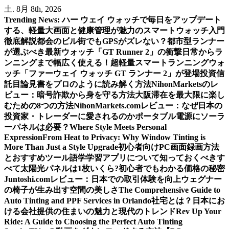
内
土. 8月 8th, 2026
容
Trending News:
ハー ウェイ ウォッチで毎日をアップデート
を
する、軽量大画面と健康管理が魅力のスマートウォッチ入門
ス
徹底解説
都会のビル街でもGPSがズレない？都市型ランナー
キ
が選ぶべき最新ウォッチ「GT Runner 2」の衝撃
日常からラ
ッ
ンニングまで幅広く使える！超軽量スマートランニングウォ
プ
ッチ「ファーウェイ ウォッチ GT ランナー 2」が登場
投資信
託目論見書をプロのように読み解く方法
NihonMarketsのレ
ビュー：暗号詐欺から身を守る方法
大阪滞在を最大限に楽し
むための8つの方法
NihonMarkets.comレビュー：なぜ日本の
投資家・トレーダーに愛されるのか
ポータブル電源にソーラ
ーパネルは必要？
Where Style Meets Personal
Expression
From Heat to Privacy: Why Window Tinting is
More Than Just a Style Upgrade
初心者向けPC画面録画方法
とおすすめツール
語学学習アプリについて知っておくべきす
べて
太陽光パネルは1枚いくら?初心者でもわかる価格の秘密
Juntoshi.comレビュー：日本での取引体験を向上
ウェグナー
の椅子が生み出す空間の美しさ
The Comprehensive Guide to
Auto Tinting and PPF Services in Orlando
社宅とは？日本にお
ける会社提供の住まいの魅力と現代のトレンド
Rev Up Your
Ride: A Guide to Choosing the Perfect Auto Tinting