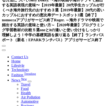
る方法について
Okey Dokey. 〜海外映画や海外ドラマで頻出
する英語表現の意味〜
【2019年最新】20代学生カップルが行
くべき海外旅行先のおすすめ３選
【2019年最新】20代の若い
カップルにおすすめの恵比寿デートスポット3選
【終了】
nomoccaアプリがサービス終了
Roger. ～海外ドラマや映画で
頻出する英語の意味と使い方～
【2020年最新】プログラミン
グ学習教材の比較５選
oneとitの違いと使い分けをしっかり
理解しよう！中学の基礎英語を振り返る
【終了】ランチパス
ポート（新名：EPARKランチパス）アプリがサービス終了
Contact Us
Home
Lifestyle
Technology
Trending
Fashion
New
News
Travel
Food
Health
Air Pollution
Automotive
Business