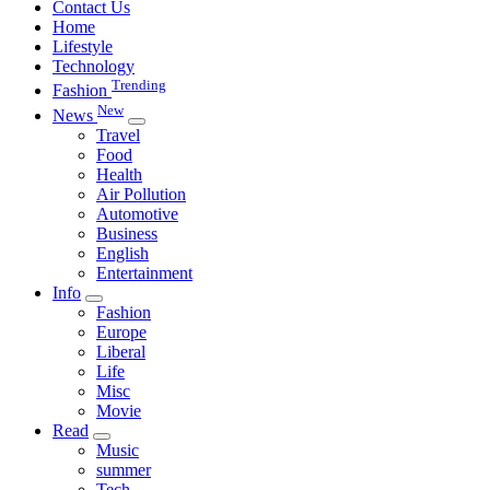
Contact Us
Home
Lifestyle
Technology
Trending
Fashion
New
News
Travel
Food
Health
Air Pollution
Automotive
Business
English
Entertainment
Info
Fashion
Europe
Liberal
Life
Misc
Movie
Read
Music
summer
Tech