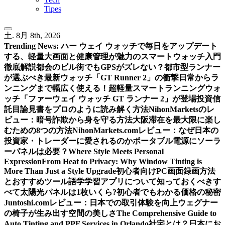
Tipes
土. 8月 8th, 2026
Trending News:
ハー ウェイ ウォッチで毎日をアップデート
する、軽量大画面と健康管理が魅力のスマートウォッチ入門
徹底解説
都会のビル街でもGPSがズレない？都市型ランナー
が選ぶべき最新ウォッチ「GT Runner 2」の衝撃
日常からラ
ンニングまで幅広く使える！超軽量スマートランニングウォ
ッチ「ファーウェイ ウォッチ GT ランナー 2」が登場
投資信
託目論見書をプロのように読み解く方法
NihonMarketsのレ
ビュー：暗号詐欺から身を守る方法
大阪滞在を最大限に楽し
むための8つの方法
NihonMarkets.comレビュー：なぜ日本の
投資家・トレーダーに愛されるのか
ポータブル電源にソーラ
ーパネルは必要？
Where Style Meets Personal
Expression
From Heat to Privacy: Why Window Tinting is
More Than Just a Style Upgrade
初心者向けPC画面録画方法
とおすすめツール
語学学習アプリについて知っておくべきす
べて
太陽光パネルは1枚いくら?初心者でもわかる価格の秘密
Juntoshi.comレビュー：日本での取引体験を向上
ウェグナー
の椅子が生み出す空間の美しさ
The Comprehensive Guide to
Auto Tinting and PPF Services in Orlando
社宅とは？日本にお