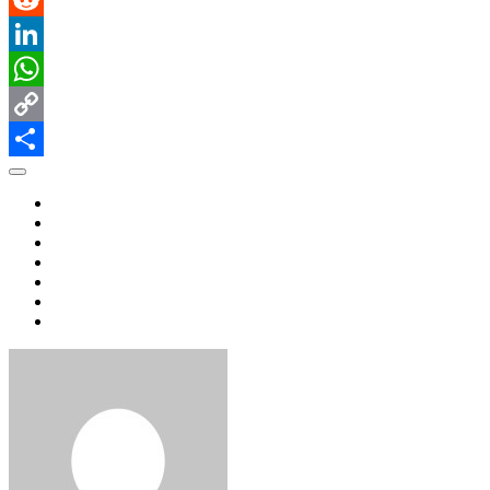
Reddit
LinkedIn
WhatsApp
Copy
Link
共
有