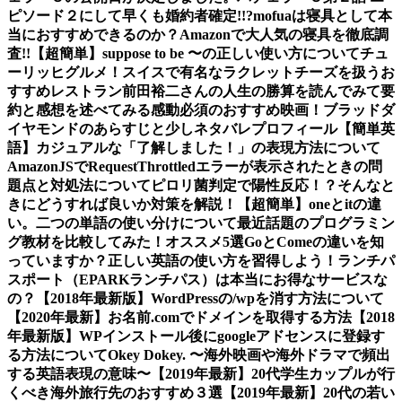
ピソード２にして早くも婚約者確定!!?
mofuaは寝具として本
当におすすめできるのか？Amazonで大人気の寝具を徹底調
査!!
【超簡単】suppose to be 〜の正しい使い方について
チュ
ーリッヒグルメ！スイスで有名なラクレットチーズを扱うお
すすめレストラン
前田裕二さんの人生の勝算を読んでみて要
約と感想を述べてみる
感動必須のおすすめ映画！ブラッドダ
イヤモンドのあらすじと少しネタバレ
プロフィール
【簡単英
語】カジュアルな「了解しました！」の表現方法について
AmazonJSでRequestThrottledエラーが表示されたときの問
題点と対処法について
ピロリ菌判定で陽性反応！？そんなと
きにどうすれば良いか対策を解説！
【超簡単】oneとitの違
い。二つの単語の使い分けについて
最近話題のプログラミン
グ教材を比較してみた！オススメ5選
GoとComeの違いを知
っていますか？正しい英語の使い方を習得しよう！
ランチパ
スポート（EPARKランチパス）は本当にお得なサービスな
の？
【2018年最新版】WordPressの/wpを消す方法について
【2020年最新】お名前.comでドメインを取得する方法
【2018
年最新版】WPインストール後にgoogleアドセンスに登録す
る方法について
Okey Dokey. 〜海外映画や海外ドラマで頻出
する英語表現の意味〜
【2019年最新】20代学生カップルが行
くべき海外旅行先のおすすめ３選
【2019年最新】20代の若い