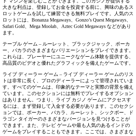
ト マシンを楽しむことができます。このカジノが提供する
大きな利点は、登録してお金を投資する前に、興味のあるス
ロットゲームを試して練習できる無料プレイです。人気のス
ロットには、Bonanza Megaways、Gonzo’s Quest Megaways、
Safari Gold、Mega Moolah、Aztec Gold Megaways などがあり
ます。
テーブル ゲーム – ルーレット、ブラックジャック、ポーカ
ー、バカラのさまざまなバリエーションをプレイできます。
これらは、プレーヤーにユニークなゲーム体験を提供する、
高品質のビデオと優れたグラフィックを備えたゲームです。
ライブ ディーラー ゲーム – ライブ ディーラー ゲームのリス
トは非常に長く、プロのディーラーによって管理されていま
す。すべてのゲームは、印象的なテーマと実際の背景を備え
ています。このセクションには無料でプレイするオプション
はありません。つまり、ライブ カジノ ゲームにアクセスす
るには、まず登録して入金する必要があります。このセクシ
ョンでは、ポーカー、バカラ、ルーレット、シックボー、ド
ラゴン タイガーのさまざまなバージョンを見つけることが
できます。また、テレビ ゲームや最も人気のあるインドの
ゲームをプレイすることもできます。ここでは、さまざまな