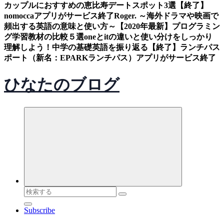
カップルにおすすめの恵比寿デートスポット3選
【終了】
nomoccaアプリがサービス終了
Roger. ～海外ドラマや映画で
頻出する英語の意味と使い方～
【2020年最新】プログラミン
グ学習教材の比較５選
oneとitの違いと使い分けをしっかり
理解しよう！中学の基礎英語を振り返る
【終了】ランチパス
ポート（新名：EPARKランチパス）アプリがサービス終了
ひなたのブログ
検
索
Subscribe
対
象: