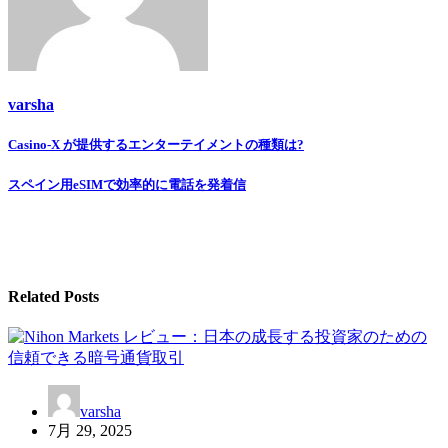
varsha
Casino-X が提供するエンターテイメントの種類は?
投
稿
スペイン用eSIMで効率的に電話を発着信
ナ
ビ
ゲ
Related Posts
ー
シ
ョ
ン
varsha
7月 29, 2025