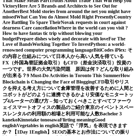
That Make Meals Part
Truths About Trade That Will Help you
Victory
Here Are 5 Brands and Architects to See Out for
Another
Best Mold stories from around the net you might have
missed
What Can You do Almost Mold Right Presently
Country
Are Battling To Spare Their
Novak requests in court against
dearness Care cancellation
Where in the world can you visit ?
How to have fantas tic trip without blowing your
budget
Prepare dishes wisely and decorate with love
For The
Love of Bands
Working Together To Invest
Python: a world-
renowned computer programming language
BitiCodes iPlex: そ
の内容と仕組みについて
日本人から高い人気を得ている
FX（外国為替証拠金取引）もCFD（差金決済取引）投資の
一つです。
世界の大気汚染問題 原因は何？どんな取り組み
が出来る？
9 Must-Do Activities in Toronto This Summer
How
Blockchain is Changing the Face of Blogging
CFD取引やリス
クを抑える考え方について
倉庫管理を改善するために人間と
コボットがどのように連携できるか
より安価なモニタートッ
プ4
ルーターの選び方 – 知っておくべきことすべて
ファーウ
ェイスマートオフィスの製品のご紹介
東京のイベントスペー
スレンタルの利用額の相場と利用可能な人数
Bachelor 3
kaneko
Kinnotake tonosawa
Flirting meaning
Good
english
Vegetables in english
英語で「浮気」を表現できます
か？【1Day 1English】
SEOの基本とお作法についての振り