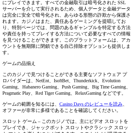
にプレイできます。すべての金融取引は暗号化された SSL
サーバーを介して実行されるため、個人データと金融データ
は完全に安全で暗号化され、あらゆる形態の詐欺から保護さ
れます。カジノはまた、責任あるゲーミングを提唱してお
り、特別ページでは、問題のあるギャンブルを特定する方法
や責任を持ってプレイする方法について必要なすべての情報
を見つけることができます。このプラットフォームは、アカ
ウントを無期限に閉鎖できる自己排除オプションも提供しま
す。
ゲームの品揃え
このカジノで見つけることができる主要なソフトウェア プ
ロバイダーは、NetEnt、IsoftBet、Thunderkick、Evolution
Gaming、Habanero Gaming、Push Gaming、Big Time Gaming、
Pragmatic Play、Red Tiger Gaming、RelaxGaming などです。
ゲームの範囲を知るには、
Casino Days のレビューを読み
、
オファーが非常に多様であることを確認してください。
スロット ゲーム – このカジノでは、主にビデオ スロットを
プレイでき、ジャックポット スロットやクラシック スロッ