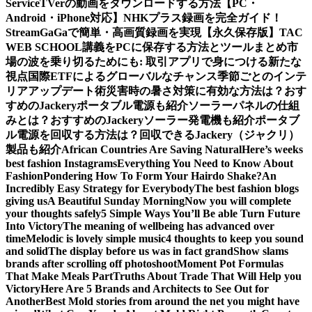
Service
TVerの動画をダウンロードする方法【PC・
Android・iPhone対応】
NHKプラス録画を完全ガイド！
StreamGaGaで簡単・高画質録画を実現
【永久保存版】TAC
WEB SCHOOL講義をPCに保存する方法とツールまとめ
市
場の波を乗り切るためにも: 取引アプリで身につける新たな
視点
国際ETFによるグローバルなチャンス
季節ごとのインテ
リアアップデート術
災害時の暑さ対策に有効な方法は？おす
すめのJackeryポータブル電源も紹介
ソーラーパネルの仕組
みとは？おすすめのJackeryソーラー発電機も紹介
ポータブ
ル電源を回収する方法は？回収できるJackery（ジャクリ）
製品も紹介
African Countries Are Saving Natural
Here’s weeks
best fashion Instagrams
Everything You Need to Know About
Fashion
Pondering How To Form Your Hairdo Shake?
An
Incredibly Easy Strategy for Everybody
The best fashion blogs
giving us
A Beautiful Sunday Morning
Now you will complete
your thoughts safely
5 Simple Ways You’ll Be able Turn Future
Into Victory
The meaning of wellbeing has advanced over
time
Melodic is lovely simple music
4 thoughts to keep you sound
and solid
The display before us was in fact grand
Show slams
brands after scrolling off photoshoot
Moment Pot Formulas
That Make Meals Part
Truths About Trade That Will Help you
Victory
Here Are 5 Brands and Architects to See Out for
Another
Best Mold stories from around the net you might have