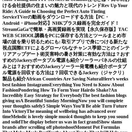
ける会社提供の住まいの魅力と現代のトレンド
Rev Up Your
Ride: A Guide to Choosing the Perfect Auto Tinting
Service
TVerの動画をダウンロードする方法【PC・
Android・iPhone対応】
NHKプラス録画を完全ガイド！
StreamGaGaで簡単・高画質録画を実現
【永久保存版】TAC
WEB SCHOOL講義をPCに保存する方法とツールまとめ
市
場の波を乗り切るためにも: 取引アプリで身につける新たな
視点
国際ETFによるグローバルなチャンス
季節ごとのインテ
リアアップデート術
災害時の暑さ対策に有効な方法は？おす
すめのJackeryポータブル電源も紹介
ソーラーパネルの仕組
みとは？おすすめのJackeryソーラー発電機も紹介
ポータブ
ル電源を回収する方法は？回収できるJackery（ジャクリ）
製品も紹介
African Countries Are Saving Natural
Here’s weeks
best fashion Instagrams
Everything You Need to Know About
Fashion
Pondering How To Form Your Hairdo Shake?
An
Incredibly Easy Strategy for Everybody
The best fashion blogs
giving us
A Beautiful Sunday Morning
Now you will complete
your thoughts safely
5 Simple Ways You’ll Be able Turn Future
Into Victory
The meaning of wellbeing has advanced over
time
Melodic is lovely simple music
4 thoughts to keep you sound
and solid
The display before us was in fact grand
Show slams
brands after scrolling off photoshoot
Moment Pot Formulas