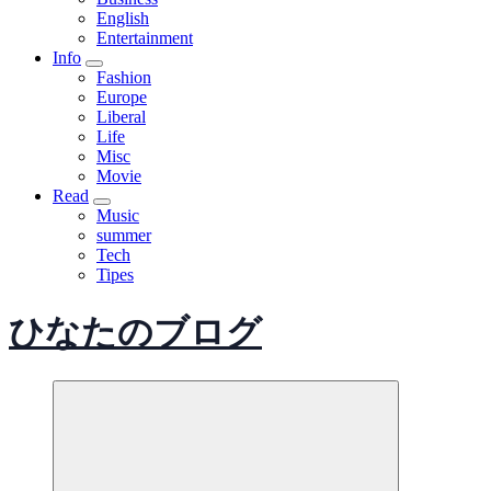
English
Entertainment
Info
Fashion
Europe
Liberal
Life
Misc
Movie
Read
Music
summer
Tech
Tipes
ひなたのブログ