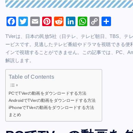
F
T
E
Pi
R
Li
W
C
共
a
wi
m
nt
e
n
h
o
有
TVerは、日本の民放5社（日テレ、テレビ朝日、TBS、
c
tt
ai
er
d
k
at
p
ービスです。見逃したテレビ番組やドラマを視聴できる便
e
er
l
e
di
e
s
y
インで視聴することができません。この記事では、PC、Andro
b
st
t
dI
A
Li
解説します。
o
n
p
n
o
p
k
Table of Contents
k
PCでTVerの動画をダウンロードする方法
AndroidでTVerの動画をダウンロードする方法
iPhoneでTVerの動画をダウンロードする方法
まとめ