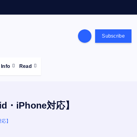
Subscribe
Info
Read
d・iPhone対応】
e対応】