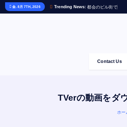
内
Trending News:
都
会
の
ビ
ル
街
で
も
G
金. 8月 7TH, 2026
容
を
ス
キ
ッ
プ
Contact Us
TVerの動画をダウ
ホー