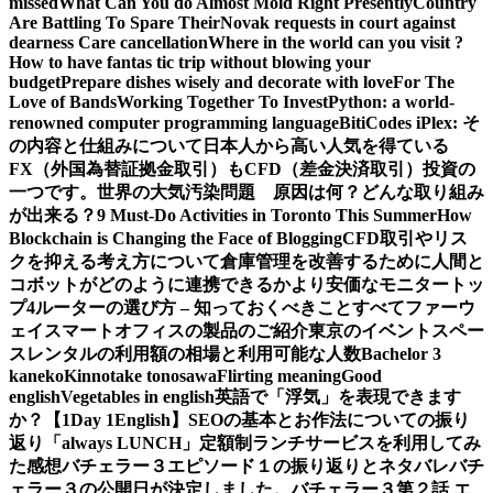
missed
What Can You do Almost Mold Right Presently
Country
Are Battling To Spare Their
Novak requests in court against
dearness Care cancellation
Where in the world can you visit ?
How to have fantas tic trip without blowing your
budget
Prepare dishes wisely and decorate with love
For The
Love of Bands
Working Together To Invest
Python: a world-
renowned computer programming language
BitiCodes iPlex: そ
の内容と仕組みについて
日本人から高い人気を得ている
FX（外国為替証拠金取引）もCFD（差金決済取引）投資の
一つです。
世界の大気汚染問題 原因は何？どんな取り組み
が出来る？
9 Must-Do Activities in Toronto This Summer
How
Blockchain is Changing the Face of Blogging
CFD取引やリス
クを抑える考え方について
倉庫管理を改善するために人間と
コボットがどのように連携できるか
より安価なモニタートッ
プ4
ルーターの選び方 – 知っておくべきことすべて
ファーウ
ェイスマートオフィスの製品のご紹介
東京のイベントスペー
スレンタルの利用額の相場と利用可能な人数
Bachelor 3
kaneko
Kinnotake tonosawa
Flirting meaning
Good
english
Vegetables in english
英語で「浮気」を表現できます
か？【1Day 1English】
SEOの基本とお作法についての振り
返り
「always LUNCH」定額制ランチサービスを利用してみ
た感想
バチェラー３エピソード１の振り返りとネタバレ
バチ
ェラー３の公開日が決定しました。
バチェラー３第２話 エ