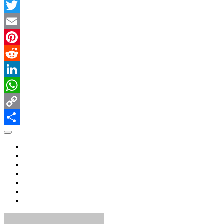
Facebook
Twitter
Email
Pinterest
Reddit
LinkedIn
WhatsApp
Copy
Link
共
有