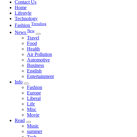
Contact Us
Home
Lifestyle
Technology
Trending
Fashion
New
News
Travel
Food
Health
Air Pollution
Automotive
Business
English
Entertainment
Info
Fashion
Europe
Liberal
Life
Misc
Movie
Read
Music
summer
Tech