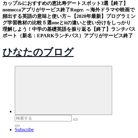
カップルにおすすめの恵比寿デートスポット3選
【終了】
nomoccaアプリがサービス終了
Roger. ～海外ドラマや映画で
頻出する英語の意味と使い方～
【2020年最新】プログラミン
グ学習教材の比較５選
oneとitの違いと使い分けをしっかり
理解しよう！中学の基礎英語を振り返る
【終了】ランチパス
ポート（新名：EPARKランチパス）アプリがサービス終了
ひなたのブログ
検
索
Subscribe
対
象: