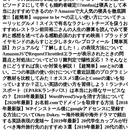
ピソード２にして早くも婚約者確定!!?
mofuaは寝具として本
当におすすめできるのか？Amazonで大人気の寝具を徹底調
査!!
【超簡単】suppose to be 〜の正しい使い方について
チュ
ーリッヒグルメ！スイスで有名なラクレットチーズを扱うお
すすめレストラン
前田裕二さんの人生の勝算を読んでみて要
約と感想を述べてみる
感動必須のおすすめ映画！ブラッドダ
イヤモンドのあらすじと少しネタバレ
プロフィール
【簡単英
語】カジュアルな「了解しました！」の表現方法について
AmazonJSでRequestThrottledエラーが表示されたときの問
題点と対処法について
ピロリ菌判定で陽性反応！？そんなと
きにどうすれば良いか対策を解説！
【超簡単】oneとitの違
い。二つの単語の使い分けについて
最近話題のプログラミン
グ教材を比較してみた！オススメ5選
GoとComeの違いを知
っていますか？正しい英語の使い方を習得しよう！
ランチパ
スポート（EPARKランチパス）は本当にお得なサービスな
の？
【2018年最新版】WordPressの/wpを消す方法について
【2020年最新】お名前.comでドメインを取得する方法
【2018
年最新版】WPインストール後にgoogleアドセンスに登録す
る方法について
Okey Dokey. 〜海外映画や海外ドラマで頻出
する英語表現の意味〜
【2019年最新】20代学生カップルが行
くべき海外旅行先のおすすめ３選
【2019年最新】20代の若い