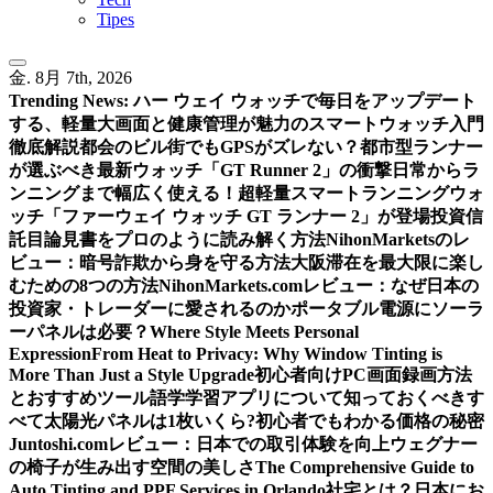
Tipes
金. 8月 7th, 2026
Trending News:
ハー ウェイ ウォッチで毎日をアップデート
する、軽量大画面と健康管理が魅力のスマートウォッチ入門
徹底解説
都会のビル街でもGPSがズレない？都市型ランナー
が選ぶべき最新ウォッチ「GT Runner 2」の衝撃
日常からラ
ンニングまで幅広く使える！超軽量スマートランニングウォ
ッチ「ファーウェイ ウォッチ GT ランナー 2」が登場
投資信
託目論見書をプロのように読み解く方法
NihonMarketsのレ
ビュー：暗号詐欺から身を守る方法
大阪滞在を最大限に楽し
むための8つの方法
NihonMarkets.comレビュー：なぜ日本の
投資家・トレーダーに愛されるのか
ポータブル電源にソーラ
ーパネルは必要？
Where Style Meets Personal
Expression
From Heat to Privacy: Why Window Tinting is
More Than Just a Style Upgrade
初心者向けPC画面録画方法
とおすすめツール
語学学習アプリについて知っておくべきす
べて
太陽光パネルは1枚いくら?初心者でもわかる価格の秘密
Juntoshi.comレビュー：日本での取引体験を向上
ウェグナー
の椅子が生み出す空間の美しさ
The Comprehensive Guide to
Auto Tinting and PPF Services in Orlando
社宅とは？日本にお