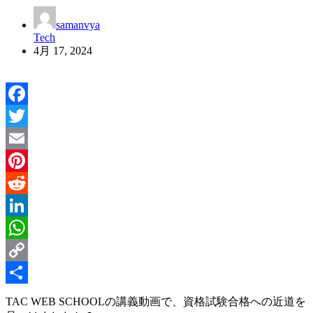
samanvya
Tech
4月 17, 2024
Facebook
Twitter
Email
Pinterest
Reddit
LinkedIn
WhatsApp
Copy
Link
共
TAC WEB SCHOOLの講義動画で、資格試験合格への近道を