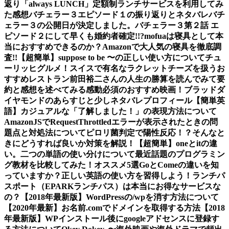
返り
「always LUNCH」定額制ランチサービスを利用してみ
た感想
バチェラー３エピソード１の振り返りとネタバレ
バチ
ェラー３の公開日が決定しました。
バチェラー３第２話 エ
ピソード２にして早くも婚約者確定!!?
mofuaは寝具として本
当におすすめできるのか？Amazonで大人気の寝具を徹底調
査!!
【超簡単】suppose to be 〜の正しい使い方について
チュ
ーリッヒグルメ！スイスで有名なラクレットチーズを扱うお
すすめレストラン
前田裕二さんの人生の勝算を読んでみて要
約と感想を述べてみる
感動必須のおすすめ映画！ブラッドダ
イヤモンドのあらすじと少しネタバレ
プロフィール
【簡単英
語】カジュアルな「了解しました！」の表現方法について
AmazonJSでRequestThrottledエラーが表示されたときの問
題点と対処法について
ピロリ菌判定で陽性反応！？そんなと
きにどうすれば良いか対策を解説！
【超簡単】oneとitの違
い。二つの単語の使い分けについて
最近話題のプログラミン
グ教材を比較してみた！オススメ5選
GoとComeの違いを知
っていますか？正しい英語の使い方を習得しよう！
ランチパ
スポート（EPARKランチパス）は本当にお得なサービスな
の？
【2018年最新版】WordPressの/wpを消す方法について
【2020年最新】お名前.comでドメインを取得する方法
【2018
年最新版】WPインストール後にgoogleアドセンスに登録す