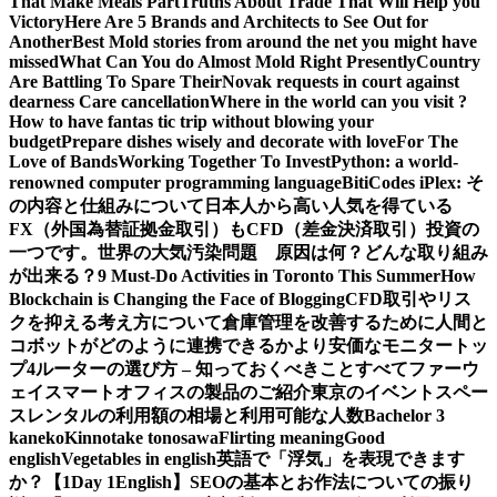
That Make Meals Part
Truths About Trade That Will Help you
Victory
Here Are 5 Brands and Architects to See Out for
Another
Best Mold stories from around the net you might have
missed
What Can You do Almost Mold Right Presently
Country
Are Battling To Spare Their
Novak requests in court against
dearness Care cancellation
Where in the world can you visit ?
How to have fantas tic trip without blowing your
budget
Prepare dishes wisely and decorate with love
For The
Love of Bands
Working Together To Invest
Python: a world-
renowned computer programming language
BitiCodes iPlex: そ
の内容と仕組みについて
日本人から高い人気を得ている
FX（外国為替証拠金取引）もCFD（差金決済取引）投資の
一つです。
世界の大気汚染問題 原因は何？どんな取り組み
が出来る？
9 Must-Do Activities in Toronto This Summer
How
Blockchain is Changing the Face of Blogging
CFD取引やリス
クを抑える考え方について
倉庫管理を改善するために人間と
コボットがどのように連携できるか
より安価なモニタートッ
プ4
ルーターの選び方 – 知っておくべきことすべて
ファーウ
ェイスマートオフィスの製品のご紹介
東京のイベントスペー
スレンタルの利用額の相場と利用可能な人数
Bachelor 3
kaneko
Kinnotake tonosawa
Flirting meaning
Good
english
Vegetables in english
英語で「浮気」を表現できます
か？【1Day 1English】
SEOの基本とお作法についての振り