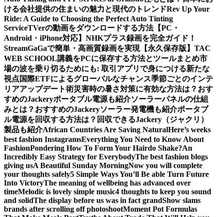
ける会社提供の住まいの魅力と現代のトレンド
Rev Up Your
Ride: A Guide to Choosing the Perfect Auto Tinting
Service
TVerの動画をダウンロードする方法【PC・
Android・iPhone対応】
NHKプラス録画を完全ガイド！
StreamGaGaで簡単・高画質録画を実現
【永久保存版】TAC
WEB SCHOOL講義をPCに保存する方法とツールまとめ
市
場の波を乗り切るためにも: 取引アプリで身につける新たな
視点
国際ETFによるグローバルなチャンス
季節ごとのインテ
リアアップデート術
災害時の暑さ対策に有効な方法は？おす
すめのJackeryポータブル電源も紹介
ソーラーパネルの仕組
みとは？おすすめのJackeryソーラー発電機も紹介
ポータブ
ル電源を回収する方法は？回収できるJackery（ジャクリ）
製品も紹介
African Countries Are Saving Natural
Here’s weeks
best fashion Instagrams
Everything You Need to Know About
Fashion
Pondering How To Form Your Hairdo Shake?
An
Incredibly Easy Strategy for Everybody
The best fashion blogs
giving us
A Beautiful Sunday Morning
Now you will complete
your thoughts safely
5 Simple Ways You’ll Be able Turn Future
Into Victory
The meaning of wellbeing has advanced over
time
Melodic is lovely simple music
4 thoughts to keep you sound
and solid
The display before us was in fact grand
Show slams
brands after scrolling off photoshoot
Moment Pot Formulas