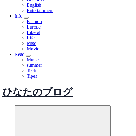
English
Entertainment
Info
Fashion
Europe
Liberal
Life
Misc
Movie
Read
Music
summer
Tech
Tipes
ひなたのブログ