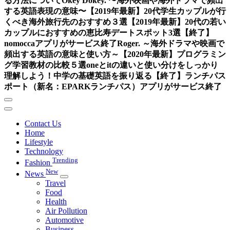
る方法について
Okey Dokey. 〜海外映画や海外ドラマで頻出
する英語表現の意味〜
【2019年最新】20代学生カップルが行
くべき海外旅行先のおすすめ３選
【2019年最新】20代の若い
カップルにおすすめの恵比寿デートスポット3選
【終了】
nomoccaアプリがサービス終了
Roger. ～海外ドラマや映画で
頻出する英語の意味と使い方～
【2020年最新】プログラミン
グ学習教材の比較５選
oneとitの違いと使い分けをしっかり
理解しよう！中学の基礎英語を振り返る
【終了】ランチパス
ポート（新名：EPARKランチパス）アプリがサービス終了
Contact Us
Home
Lifestyle
Technology
Trending
Fashion
New
News
Travel
Food
Health
Air Pollution
Automotive
Business