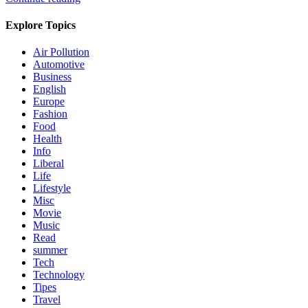
Explore Topics
Air Pollution
Automotive
Business
English
Europe
Fashion
Food
Health
Info
Liberal
Life
Lifestyle
Misc
Movie
Music
Read
summer
Tech
Technology
Tipes
Travel