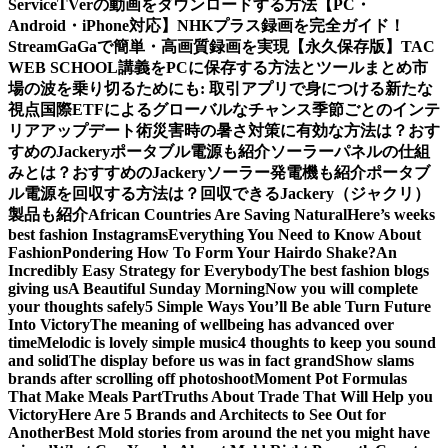
Service
TVerの動画をダウンロードする方法【PC・
Android・iPhone対応】
NHKプラス録画を完全ガイド！
StreamGaGaで簡単・高画質録画を実現
【永久保存版】TAC
WEB SCHOOL講義をPCに保存する方法とツールまとめ
市
場の波を乗り切るためにも: 取引アプリで身につける新たな
視点
国際ETFによるグローバルなチャンス
季節ごとのインテ
リアアップデート術
災害時の暑さ対策に有効な方法は？おす
すめのJackeryポータブル電源も紹介
ソーラーパネルの仕組
みとは？おすすめのJackeryソーラー発電機も紹介
ポータブ
ル電源を回収する方法は？回収できるJackery（ジャクリ）
製品も紹介
African Countries Are Saving Natural
Here’s weeks
best fashion Instagrams
Everything You Need to Know About
Fashion
Pondering How To Form Your Hairdo Shake?
An
Incredibly Easy Strategy for Everybody
The best fashion blogs
giving us
A Beautiful Sunday Morning
Now you will complete
your thoughts safely
5 Simple Ways You’ll Be able Turn Future
Into Victory
The meaning of wellbeing has advanced over
time
Melodic is lovely simple music
4 thoughts to keep you sound
and solid
The display before us was in fact grand
Show slams
brands after scrolling off photoshoot
Moment Pot Formulas
That Make Meals Part
Truths About Trade That Will Help you
Victory
Here Are 5 Brands and Architects to See Out for
Another
Best Mold stories from around the net you might have