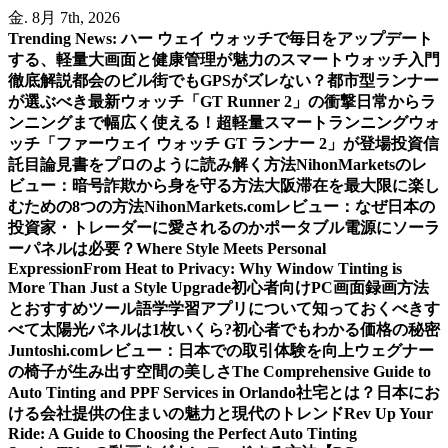
内
金. 8月 7th, 2026
容
Trending News:
ハー ウェイ ウォッチで毎日をアップデート
を
する、軽量大画面と健康管理が魅力のスマートウォッチ入門
ス
徹底解説
都会のビル街でもGPSがズレない？都市型ランナー
キ
が選ぶべき最新ウォッチ「GT Runner 2」の衝撃
日常からラ
ッ
ンニングまで幅広く使える！超軽量スマートランニングウォ
プ
ッチ「ファーウェイ ウォッチ GT ランナー 2」が登場
投資信
託目論見書をプロのように読み解く方法
NihonMarketsのレ
ビュー：暗号詐欺から身を守る方法
大阪滞在を最大限に楽し
むための8つの方法
NihonMarkets.comレビュー：なぜ日本の
投資家・トレーダーに愛されるのか
ポータブル電源にソーラ
ーパネルは必要？
Where Style Meets Personal
Expression
From Heat to Privacy: Why Window Tinting is
More Than Just a Style Upgrade
初心者向けPC画面録画方法
とおすすめツール
語学学習アプリについて知っておくべきす
べて
太陽光パネルは1枚いくら?初心者でもわかる価格の秘密
Juntoshi.comレビュー：日本での取引体験を向上
ウェグナー
の椅子が生み出す空間の美しさ
The Comprehensive Guide to
Auto Tinting and PPF Services in Orlando
社宅とは？日本にお
ける会社提供の住まいの魅力と現代のトレンド
Rev Up Your
Ride: A Guide to Choosing the Perfect Auto Tinting