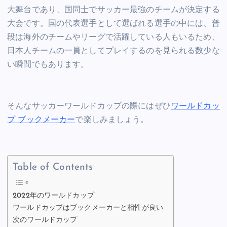
b
t
t
dI
A
Li
大舞台であり、国同士でサッカー最強のチームが決定する
o
n
p
n
大会です。国の代表選手として選ばれる選手の中には、普
o
p
k
段は海外のチームやリーグで活躍している人もいるため、
日本人チームの一員としてプレイするのを見られる数少な
k
い瞬間でもあります。
そんなサッカーワールドカップの際にはぜひ
ワールドカッ
プ ブックメーカー
で楽しみましょう。
Table of Contents
2022年のワールドカップ
ワールドカップはブックメーカーと相性が良い
次のワールドカップ