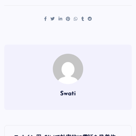
c
tt
ai
er
d
k
at
p
e
er
l
es
di
e
s
y
b
t
t
dI
A
Li
o
n
p
n
o
p
k
k
Swati
投