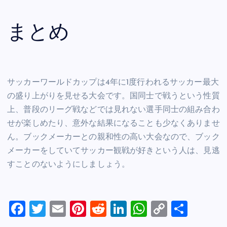
まとめ
サッカーワールドカップは4年に1度行われるサッカー最大
の盛り上がりを見せる大会です。国同士で戦うという性質
上、普段のリーグ戦などでは見れない選手同士の組み合わ
せが楽しめたり、意外な結果になることも少なくありませ
ん。ブックメーカーとの親和性の高い大会なので、ブック
メーカーをしていてサッカー観戦が好きという人は、見逃
すことのないようにしましょう。
F
T
E
Pi
R
Li
W
C
共
a
wi
m
nt
e
n
h
o
有