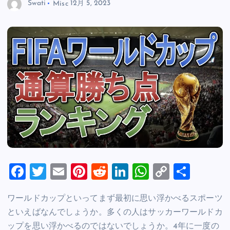
Swati
Misc
12月 5, 2023
F
T
E
Pi
R
Li
W
C
共
a
wi
m
nt
e
n
h
o
有
ワールドカップといってまず最初に思い浮かべるスポーツ
c
tt
ai
er
d
k
at
p
といえばなんでしょうか。多くの人はサッカーワールドカ
e
er
l
es
di
e
s
y
ップを思い浮かべるのではないでしょうか。4年に一度の